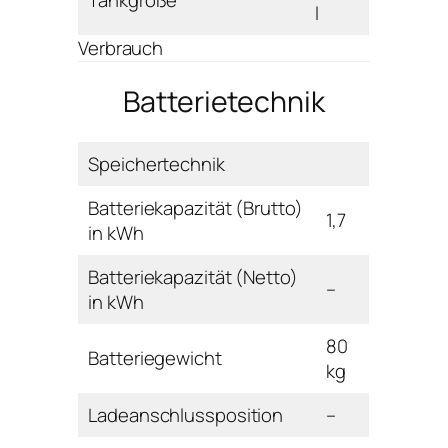
Tankgröße
l
Verbrauch
Batterietechnik
Speichertechnik
Batteriekapazität (Brutto)
1,7
in kWh
Batteriekapazität (Netto)
–
in kWh
80
Batteriegewicht
kg
Ladeanschlussposition
–