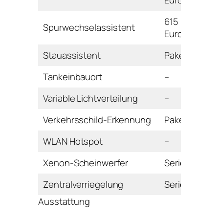
Euro
615
Spurwechselassistent
Euro
Stauassistent
Paket
Tankeinbauort
–
Variable Lichtverteilung
–
Verkehrsschild-Erkennung
Paket
WLAN Hotspot
–
Xenon-Scheinwerfer
Serie
Zentralverriegelung
Serie
Ausstattung