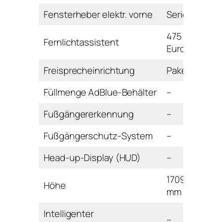
Fensterheber elektr. vorne
Serie
475
Fernlichtassistent
Euro
Freisprecheinrichtung
Paket
Füllmenge AdBlue-Behälter
–
Fußgängererkennung
–
Fußgängerschutz-System
–
Head-up-Display (HUD)
–
1709
Höhe
mm
Intelligenter
–