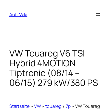
Zum
Inhalt
AutoWiki
springen
VW Touareg V6 TSI
Hybrid 4MOTION
Tiptronic (08/14 –
06/15) 279 kW/380 PS
Startseite
»
VW
»
touareg
»
7p
»
VW Touareg