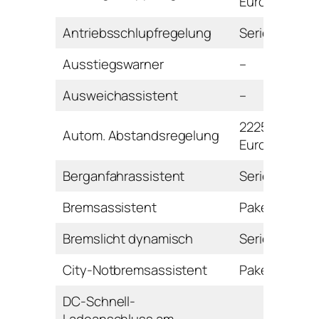
Euro
Antriebsschlupfregelung
Serie
Ausstiegswarner
–
Ausweichassistent
–
2225
Autom. Abstandsregelung
Euro
Berganfahrassistent
Serie
Bremsassistent
Paket
Bremslicht dynamisch
Serie
City-Notbremsassistent
Paket
DC-Schnell-