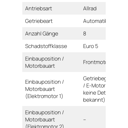
Antriebsart
Allrad
Getriebeart
Automatikgetriebe
Anzahl Gänge
8
Schadstoffklasse
Euro 5
Einbauposition /
Frontmotor / Reihe
Motorbauart
Getriebegehäuse
Einbauposition /
/ E-Motor (noch
Motorbauart
keine Details
(Elektromotor 1)
bekannt)
Einbauposition /
Motorbauart
–
(Elektromotor 2)