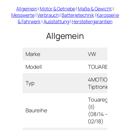
Allgemein
|
Motor & Getriebe
|
Maße & Gewicht
|
Messwerte
|
Verbrauch
|
Batterietechnik
|
Karosserie
& Fahrwerk
|
Ausstattung
|
Herstellergarantien
Allgemein
Marke
VW
Modell
TOUAREG
4MOTION
Typ
Tiptronic
Touareg
(II)
Baureihe
(08/14 –
02/18)