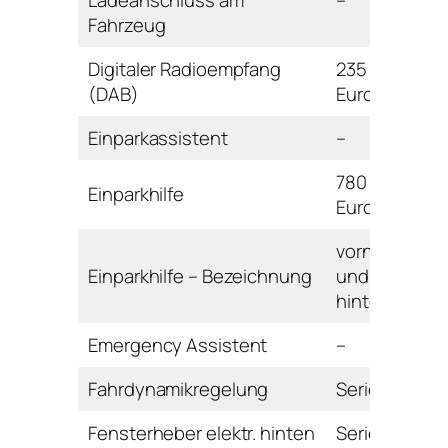
Ladeanschluss am
–
Fahrzeug
Digitaler Radioempfang
235
(DAB)
Euro
Einparkassistent
–
780
Einparkhilfe
Euro
vorne
Einparkhilfe – Bezeichnung
und
hinten
Emergency Assistent
–
Fahrdynamikregelung
Serie
Fensterheber elektr. hinten
Serie