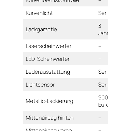
Kurvenbremskontrolle
–
Kurvenlicht
Serie
3
Lackgarantie
Jahre
Laserscheinwerfer
–
LED-Scheinwerfer
–
Lederausstattung
Serie
Lichtsensor
Serie
900
Metallic-Lackierung
Euro
Mittenairbag hinten
–
Mittenairbag vorne
–