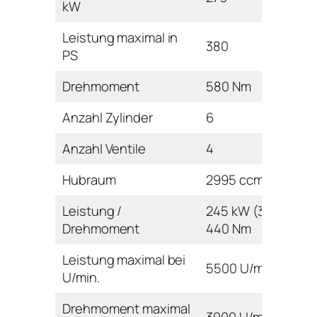
kW
Leistung maximal in
380
PS
Drehmoment
580 Nm
Anzahl Zylinder
6
Anzahl Ventile
4
Hubraum
2995 ccm
Leistung /
245 kW (333 PS) /
Drehmoment
440 Nm
Leistung maximal bei
5500 U/min
U/min.
Drehmoment maximal