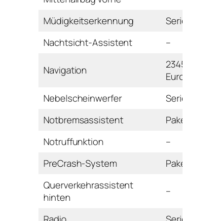
Müdigkeitserkennung
Serie
Nachtsicht-Assistent
–
2345
Navigation
Euro
Nebelscheinwerfer
Serie
Notbremsassistent
Paket
Notruffunktion
–
PreCrash-System
Paket
Querverkehrassistent
–
hinten
Radio
Serie