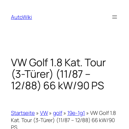
Zum
Inhalt
AutoWiki
springen
VW Golf 1.8 Kat. Tour
(3-Türer) (11/87 –
12/88) 66 kW/90 PS
Startseite
»
VW
»
golf
»
19e-1g1
»
VW Golf 1.8
Kat. Tour (3-Türer) (11/87 – 12/88) 66 kW/90
PS