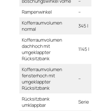
Böschungswinkel vorne
–
Rampenwinkel
–
Kofferraumvolumen
345 l
normal
Kofferraumvolumen
dachhoch mit
1145 l
umgeklappter
Rücksitzbank
Kofferraumvolumen
fensterhoch mit
–
umgeklappter
Rücksitzbank
Rücksitzbank
Serie
umklappbar