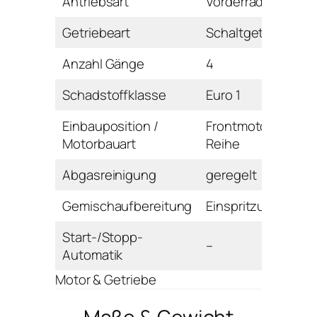
Antriebsart
Vorderrad
Getriebeart
Schaltgetriebe
Anzahl Gänge
4
Schadstoffklasse
Euro 1
Einbauposition /
Frontmotor /
Motorbauart
Reihe
Abgasreinigung
geregelt
Gemischaufbereitung
Einspritzung
Start-/Stopp-
–
Automatik
Motor & Getriebe