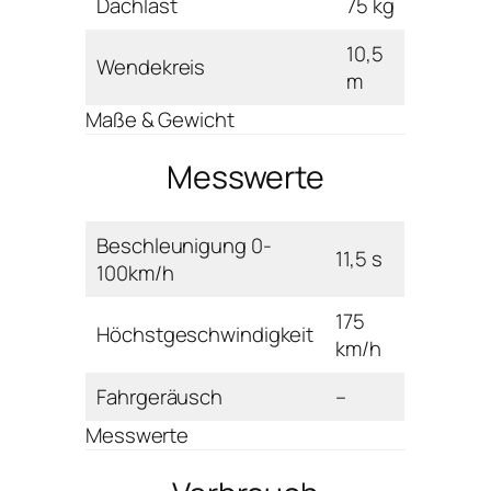
Dachlast
75 kg
10,5
Wendekreis
m
Maße & Gewicht
Messwerte
Beschleunigung 0-
11,5 s
100km/h
175
Höchstgeschwindigkeit
km/h
Fahrgeräusch
–
Messwerte