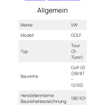
Allgemein
Marke
VW
Modell
GOLF
Tour
Typ
(3-
Türer)
Golf (II)
(08/87
Baureihe
–
12/92)
Herstellerinterne
19E/1G1
Baureihenbezeichnung