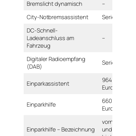
Bremslicht dynamisch
–
City-Notbremsassistent
Serie
DC-Schnell-
Ladeanschluss am
–
Fahrzeug
Digitaler Radioempfang
Serie
(DAB)
964
Einparkassistent
Euro
660
Einparkhilfe
Euro
vorne
Einparkhilfe – Bezeichnung
und