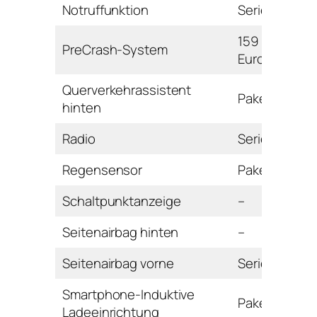
Notruffunktion
Serie
159
PreCrash-System
Euro
Querverkehrassistent
Paket
hinten
Radio
Serie
Regensensor
Paket
Schaltpunktanzeige
–
Seitenairbag hinten
–
Seitenairbag vorne
Serie
Smartphone-Induktive
Paket
Ladeeinrichtung