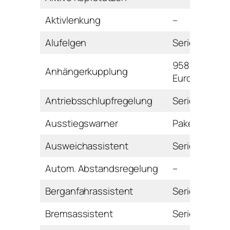
Aktivlenkung
–
Alufelgen
Serie
958
Anhängerkupplung
Euro
Antriebsschlupfregelung
Serie
Ausstiegswarner
Paket
Ausweichassistent
Serie
Autom. Abstandsregelung
–
Berganfahrassistent
Serie
Bremsassistent
Serie