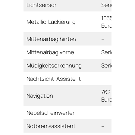
Lichtsensor
Serie
1035
Metallic-Lackierung
Euro
Mittenairbag hinten
–
Mittenairbag vorne
Serie
Müdigkeitserkennung
Serie
Nachtsicht-Assistent
–
762
Navigation
Euro
Nebelscheinwerfer
–
Notbremsassistent
–