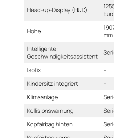
1255
Head-up-Display (HUD)
Euro
1907
Höhe
mm
Intelligenter
Serie
Geschwindigkeitsassistent
Isofix
–
Kindersitz integriert
–
Klimaanlage
Serie
Kollisionswarnung
Serie
Kopfairbag hinten
Serie
Kopfairbag vorne
Serie