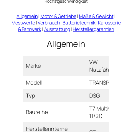
Höchstgeschwindigkeit
Allgemein
|
Motor & Getriebe
|
Maße & Gewicht
|
Messwerte
|
Verbrauch
|
Batterietechnik
|
Karosserie
& Fahrwerk
|
Ausstattung
|
Herstellergarantien
Allgemein
VW
Marke
Nutzfahrzeuge
Modell
TRANSPORTER
Typ
DSG
T7 Multivan (ab
Baureihe
11/21)
Herstellerinterne