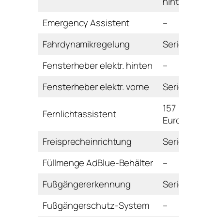
hinten
Emergency Assistent
–
Fahrdynamikregelung
Serie
Fensterheber elektr. hinten
–
Fensterheber elektr. vorne
Serie
157
Fernlichtassistent
Euro
Freisprecheinrichtung
Serie
Füllmenge AdBlue-Behälter
–
Fußgängererkennung
Serie
Fußgängerschutz-System
–