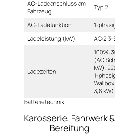
AC-Ladeanschluss am
Typ 2
Fahrzeug
AC-Ladefunktion
1-phasig
Ladeleistung (kW)
AC:2,3-3,6
100%: 300 min.
(AC Schuko 2,3
kW), 220 min. (A
Ladezeiten
1-phasig
Wallbox/Ladesäu
3,6 kW)
Batterietechnik
Karosserie, Fahrwerk &
Bereifung