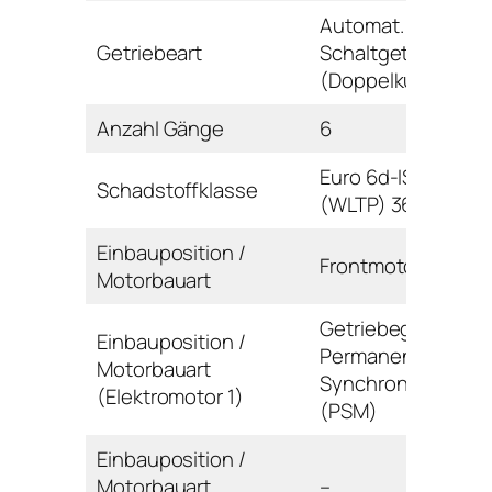
Automat.
Getriebeart
Schaltgetriebe
(Doppelkupplung)
Anzahl Gänge
6
Euro 6d-ISC-FCM
Schadstoffklasse
(WLTP) 36AP-AR
Einbauposition /
Frontmotor / Reihe
Motorbauart
Getriebegehäuse 
Einbauposition /
Permanentmagnet
Motorbauart
Synchronmaschin
(Elektromotor 1)
(PSM)
Einbauposition /
Motorbauart
–