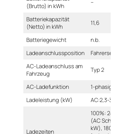
–
(Brutto) in kWh
Batteriekapazität
11,6
(Netto) in kWh
Batteriegewicht
n.b.
Ladeanschlussposition
Fahrerseite vorn
AC-Ladeanschluss am
Typ 2
Fahrzeug
AC-Ladefunktion
1-phasig
Ladeleistung (kW)
AC:2,3-3,7
100%: 240 min.
(AC Schuko 2,3
kW), 180 min. (A
Ladezeiten