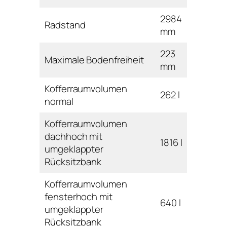
2984
Radstand
mm
223
Maximale Bodenfreiheit
mm
Kofferraumvolumen
262 l
normal
Kofferraumvolumen
dachhoch mit
1816 l
umgeklappter
Rücksitzbank
Kofferraumvolumen
fensterhoch mit
640 l
umgeklappter
Rücksitzbank