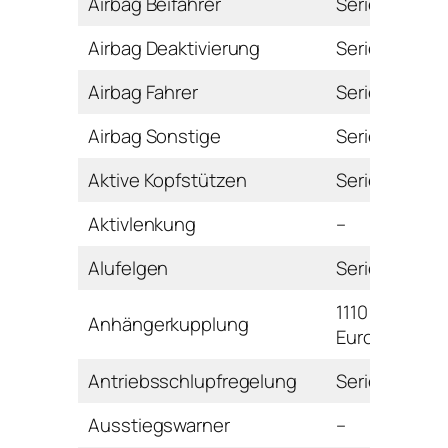
Airbag Beifahrer
Serie
Airbag Deaktivierung
Serie
Airbag Fahrer
Serie
Airbag Sonstige
Serie
Aktive Kopfstützen
Serie
Aktivlenkung
–
Alufelgen
Serie
1110
Anhängerkupplung
Euro
Antriebsschlupfregelung
Serie
Ausstiegswarner
–