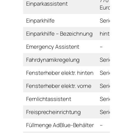
770
Einparkassistent
Euro
Einparkhilfe
Serie
Einparkhilfe – Bezeichnung
hinten
Emergency Assistent
–
Fahrdynamikregelung
Serie
Fensterheber elektr. hinten
Serie
Fensterheber elektr. vorne
Serie
Fernlichtassistent
Serie
Freisprecheinrichtung
Serie
Füllmenge AdBlue-Behälter
–