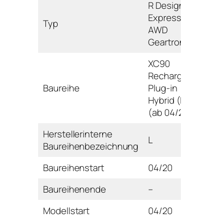
R Design
Expression
Typ
AWD
Geartronic
XC90
Recharge
Baureihe
Plug-in
Hybrid (L)
(ab 04/20)
Herstellerinterne
L
Baureihenbezeichnung
Baureihenstart
04/20
Baureihenende
–
Modellstart
04/20