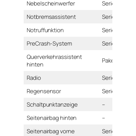
Nebelscheinwerfer
Serie
Notbremsassistent
Serie
Notruffunktion
Serie
PreCrash-System
Serie
Querverkehrassistent
Paket
hinten
Radio
Serie
Regensensor
Serie
Schaltpunktanzeige
–
Seitenairbag hinten
–
Seitenairbag vorne
Serie