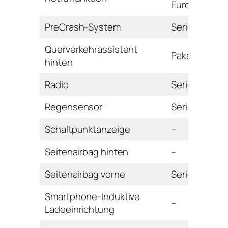
Euro
PreCrash-System
Serie
Querverkehrassistent
Paket
hinten
Radio
Serie
Regensensor
Serie
Schaltpunktanzeige
–
Seitenairbag hinten
–
Seitenairbag vorne
Serie
Smartphone-Induktive
–
Ladeeinrichtung