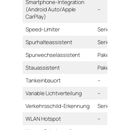
Smartphone-Integration
(Android Auto/Apple
–
CarPlay)
Speed-Limiter
Serie
Spurhalteassistent
Serie
Spurwechselassistent
Paket
Stauassistent
Paket
Tankeinbauort
–
Variable Lichtverteilung
–
Verkehrsschild-Erkennung
Serie
WLAN Hotspot
–