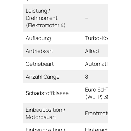
Leistung /
Drehmoment
–
(Elektromotor 4)
Aufladung
Turbo-Kompressor
Antriebsart
Allrad
Getriebeart
Automatikgetriebe
Anzahl Gänge
8
Euro 6d-TEMP
Schadstoffklasse
(WLTP) 36AG-AI
Einbauposition /
Frontmotor / Reihe
Motorbauart
Einbauposition /
Hinterachse / E-