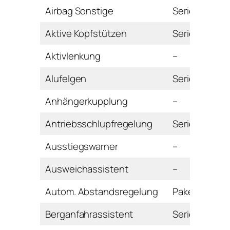
Airbag Sonstige
Serie
Aktive Kopfstützen
Serie
Aktivlenkung
–
Alufelgen
Serie
Anhängerkupplung
–
Antriebsschlupfregelung
Serie
Ausstiegswarner
–
Ausweichassistent
–
Autom. Abstandsregelung
Paket
Berganfahrassistent
Serie