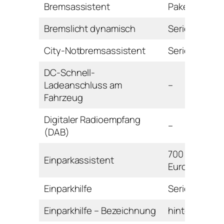
Bremsassistent
Paket
Bremslicht dynamisch
Serie
City-Notbremsassistent
Serie
DC-Schnell-
Ladeanschluss am
–
Fahrzeug
Digitaler Radioempfang
–
(DAB)
700
Einparkassistent
Euro
Einparkhilfe
Serie
Einparkhilfe – Bezeichnung
hinten