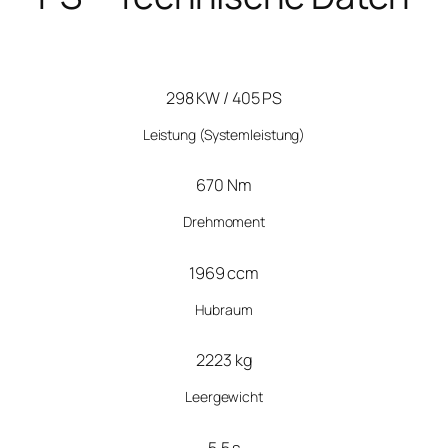
298 KW / 405 PS
Leistung
(Systemleistung)
670 Nm
Drehmoment
1969 ccm
Hubraum
2223 kg
Leergewicht
5,5 s