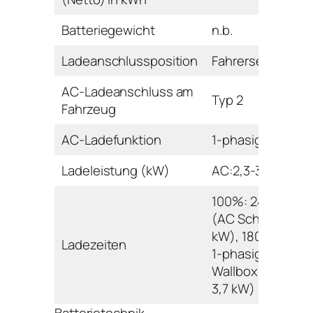
Batteriegewicht
n.b.
Ladeanschlussposition
Fahrerseite vorn
AC-Ladeanschluss am
Typ 2
Fahrzeug
AC-Ladefunktion
1-phasig
Ladeleistung (kW)
AC:2,3-3,7
100%: 240 min.
(AC Schuko 2,3
kW), 180 min. (A
Ladezeiten
1-phasig
Wallbox/Ladesäu
3,7 kW)
Batterietechnik