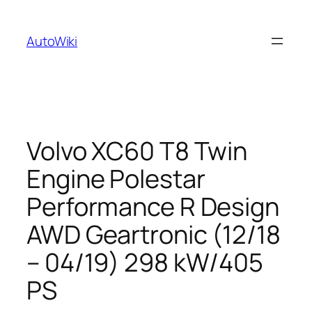
Zum
Inhalt
AutoWiki
springen
Volvo XC60 T8 Twin
Engine Polestar
Performance R Design
AWD Geartronic (12/18
– 04/19) 298 kW/405
PS