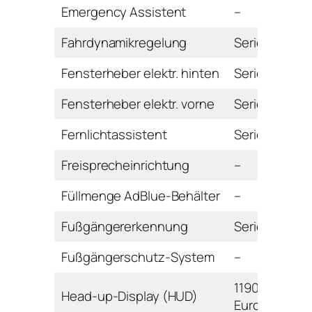
Emergency Assistent
–
Fahrdynamikregelung
Serie
Fensterheber elektr. hinten
Serie
Fensterheber elektr. vorne
Serie
Fernlichtassistent
Serie
Freisprecheinrichtung
–
Füllmenge AdBlue-Behälter
–
Fußgängererkennung
Serie
Fußgängerschutz-System
–
1190
Head-up-Display (HUD)
Euro