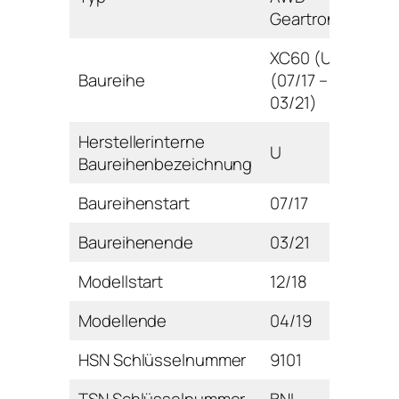
Geartronic
XC60 (U)
Baureihe
(07/17 –
03/21)
Herstellerinterne
U
Baureihenbezeichnung
Baureihenstart
07/17
Baureihenende
03/21
Modellstart
12/18
Modellende
04/19
HSN Schlüsselnummer
9101