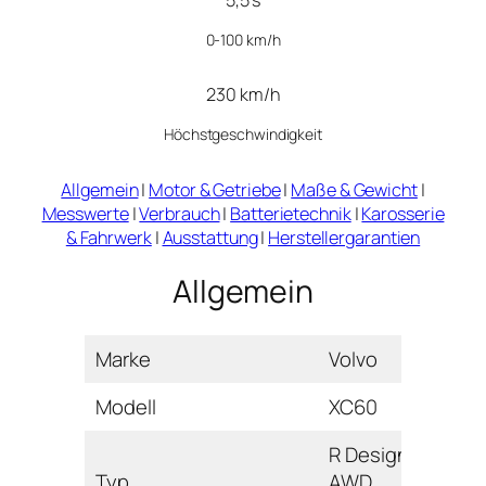
0-100 km/h
230 km/h
Höchstgeschwindigkeit
Allgemein
|
Motor & Getriebe
|
Maße & Gewicht
|
Messwerte
|
Verbrauch
|
Batterietechnik
|
Karosserie
& Fahrwerk
|
Ausstattung
|
Herstellergarantien
Allgemein
Marke
Volvo
Modell
XC60
R Design
Typ
AWD