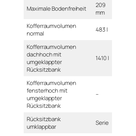
209
Maximale Bodenfreiheit
mm
Kofferraumvolumen
483 l
normal
Kofferraumvolumen
dachhoch mit
1410 l
umgeklappter
Rücksitzbank
Kofferraumvolumen
fensterhoch mit
–
umgeklappter
Rücksitzbank
Rücksitzbank
Serie
umklappbar