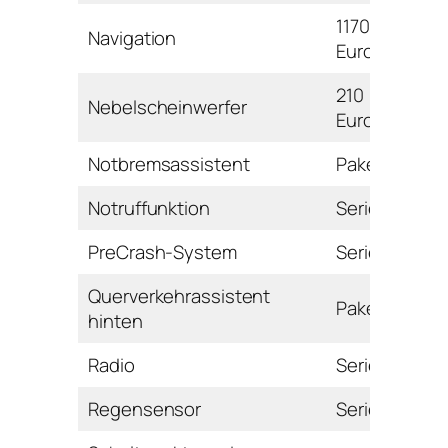
1170
Navigation
Euro
210
Nebelscheinwerfer
Euro
Notbremsassistent
Paket
Notruffunktion
Serie
PreCrash-System
Serie
Querverkehrassistent
Paket
hinten
Radio
Serie
Regensensor
Serie