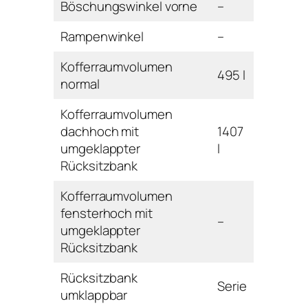
Böschungswinkel vorne
–
Rampenwinkel
–
Kofferraumvolumen
495 l
normal
Kofferraumvolumen
dachhoch mit
1407
umgeklappter
l
Rücksitzbank
Kofferraumvolumen
fensterhoch mit
–
umgeklappter
Rücksitzbank
Rücksitzbank
Serie
umklappbar