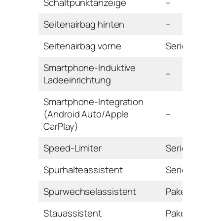
Schaltpunktanzeige
–
Seitenairbag hinten
–
Seitenairbag vorne
Serie
Smartphone-Induktive
–
Ladeeinrichtung
Smartphone-Integration
(Android Auto/Apple
–
CarPlay)
Speed-Limiter
Serie
Spurhalteassistent
Serie
Spurwechselassistent
Paket
Stauassistent
Paket