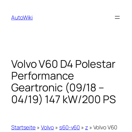
Zum
Inhalt
AutoWiki
springen
Volvo V60 D4 Polestar
Performance
Geartronic (09/18 –
04/19) 147 kW/200 PS
Startseite
»
Volvo
»
s60-v60
»
z
»
Volvo V60