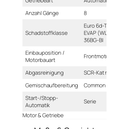
Getriebeart
Automatikgetriebe
Anzahl Gänge
8
Euro 6d-TEMP-
Schadstoffklasse
EVAP (WLTP)
36BG-BI
Einbauposition /
Frontmotor / Reihe
Motorbauart
Abgasreinigung
SCR-Kat mit DPF
Gemischaufbereitung
Common Rail
Start-/Stopp-
Serie
Automatik
Motor & Getriebe