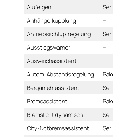
Alufelgen
Serie
Anhängerkupplung
–
Antriebsschlupfregelung
Serie
Ausstiegswarner
–
Ausweichassistent
–
Autom. Abstandsregelung
Paket
Berganfahrassistent
Serie
Bremsassistent
Paket
Bremslicht dynamisch
Serie
City-Notbremsassistent
Serie