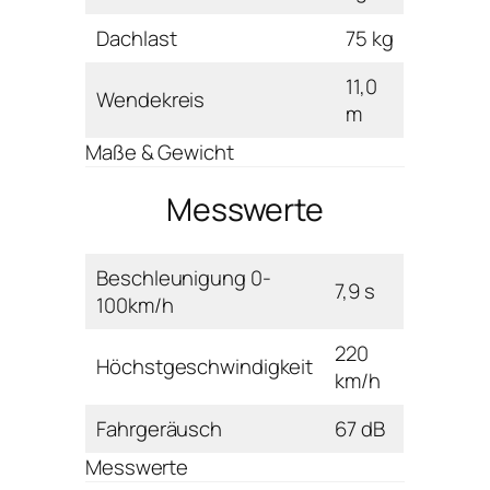
Dachlast
75 kg
11,0
Wendekreis
m
Maße & Gewicht
Messwerte
Beschleunigung 0-
7,9 s
100km/h
220
Höchstgeschwindigkeit
km/h
Fahrgeräusch
67 dB
Messwerte