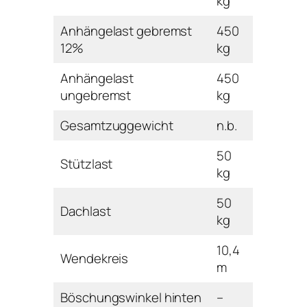
kg
Anhängelast gebremst
450
12%
kg
Anhängelast
450
ungebremst
kg
Gesamtzuggewicht
n.b.
50
Stützlast
kg
50
Dachlast
kg
10,4
Wendekreis
m
Böschungswinkel hinten
–