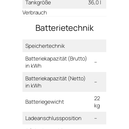
Tankgröße
36,0 l
Verbrauch
Batterietechnik
Speichertechnik
Batteriekapazität (Brutto)
–
in kWh
Batteriekapazität (Netto)
–
in kWh
22
Batteriegewicht
kg
Ladeanschlussposition
–