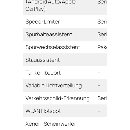
(Android Auto/Apple
Serie
CarPlay)
Speed-Limiter
Serie
Spurhalteassistent
Serie
Spurwechselassistent
Paket
Stauassistent
–
Tankeinbauort
–
Variable Lichtverteilung
–
Verkehrsschild-Erkennung
Serie
WLAN Hotspot
–
Xenon-Scheinwerfer
–