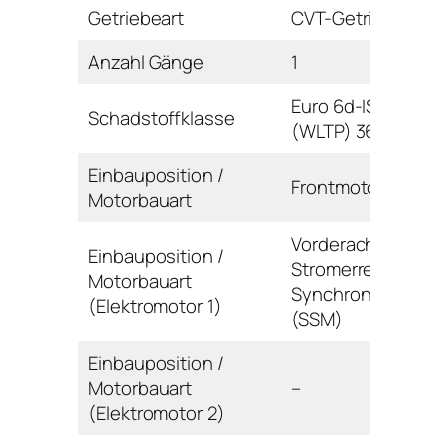
Getriebeart
CVT-Getriebe
Anzahl Gänge
1
Euro 6d-ISC-FCM
Schadstoffklasse
(WLTP) 36AP-AR
Einbauposition /
Frontmotor / Reihe
Motorbauart
Vorderachse /
Einbauposition /
Stromerregte
Motorbauart
Synchronmaschin
(Elektromotor 1)
(SSM)
Einbauposition /
Motorbauart
–
(Elektromotor 2)