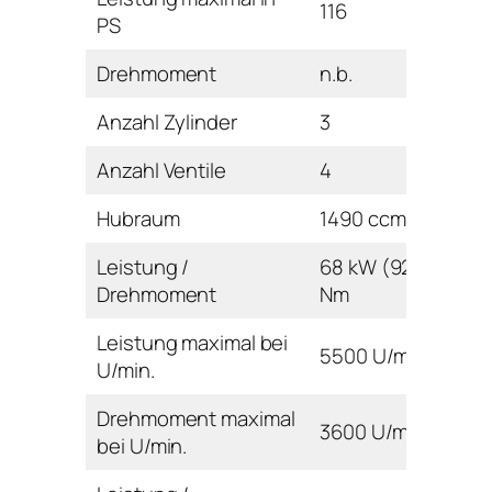
116
PS
Drehmoment
n.b.
Anzahl Zylinder
3
Anzahl Ventile
4
Hubraum
1490 ccm
Leistung /
68 kW (92 PS) / 12
Drehmoment
Nm
Leistung maximal bei
5500 U/min
U/min.
Drehmoment maximal
3600 U/min
bei U/min.