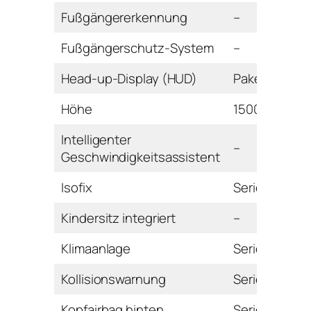
Fußgängererkennung
–
Fußgängerschutz-System
–
Head-up-Display (HUD)
Paket
Höhe
1500 mm
Intelligenter
–
Geschwindigkeitsassistent
Isofix
Serie
Kindersitz integriert
–
Klimaanlage
Serie
Kollisionswarnung
Serie
Kopfairbag hinten
Serie