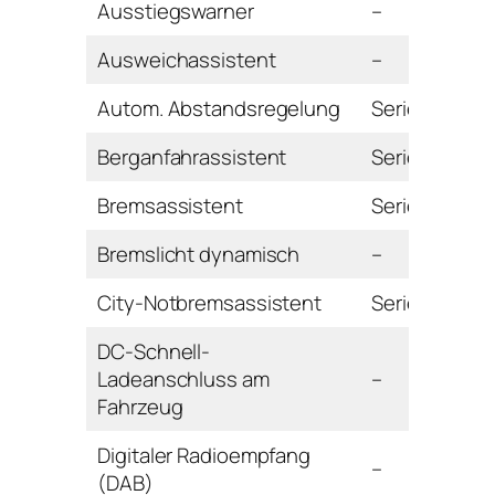
Ausstiegswarner
–
Ausweichassistent
–
Autom. Abstandsregelung
Serie
Berganfahrassistent
Serie
Bremsassistent
Serie
Bremslicht dynamisch
–
City-Notbremsassistent
Serie
DC-Schnell-
Ladeanschluss am
–
Fahrzeug
Digitaler Radioempfang
–
(DAB)