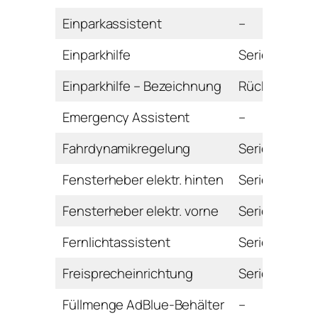
Einparkassistent
–
Einparkhilfe
Serie
Einparkhilfe – Bezeichnung
Rückfahrkam
Emergency Assistent
–
Fahrdynamikregelung
Serie
Fensterheber elektr. hinten
Serie
Fensterheber elektr. vorne
Serie
Fernlichtassistent
Serie
Freisprecheinrichtung
Serie
Füllmenge AdBlue-Behälter
–