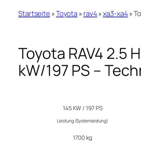
Startseite
»
Toyota
»
rav4
»
xa3-xa4
»
To
Toyota RAV4 2.5 H
kW/197 PS – Tech
145 KW / 197 PS
Leistung
(Systemleistung)
1700 kg