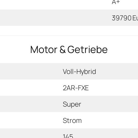
A+
39790 E
Motor & Getriebe
Voll-Hybrid
2AR-FXE
Super
Strom
145