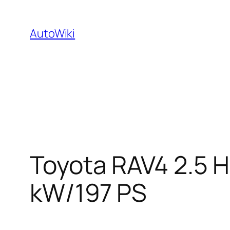
Zum
Inhalt
AutoWiki
springen
Toyota RAV4 2.5 H
kW/197 PS