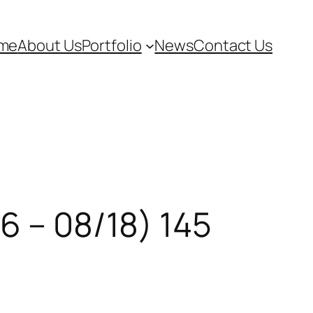
me
About Us
Portfolio
News
Contact Us
6 – 08/18) 145