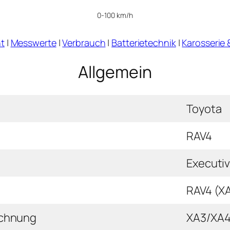
0-100 km/h
t
|
Messwerte
|
Verbrauch
|
Batterietechnik
|
Karosserie 
Allgemein
Toyota
RAV4
Executi
RAV4 (XA
ichnung
XA3/XA