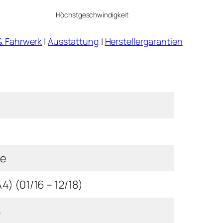
Höchstgeschwindigkeit
& Fahrwerk
|
Ausstattung
|
Herstellergarantien
ve
4) (01/16 – 12/18)
4