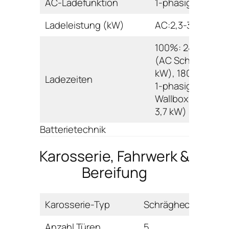
AC-Ladefunktion
1-phasig
Ladeleistung (kW)
AC:2,3-3,7
100%: 240 min.
(AC Schuko 2,3
kW), 180 min. (A
Ladezeiten
1-phasig
Wallbox/Ladesäu
3,7 kW)
Batterietechnik
Karosserie, Fahrwerk &
Bereifung
Karosserie-Typ
Schrägheck
Anzahl Türen
5