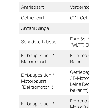
Antriebsart
Vorderrad
Getriebeart
CVT-Getriebe
Anzahl Gänge
1
Euro 6d-ISC-FCM
Schadstoffklasse
(WLTP) 36AP-AR
Einbauposition /
Frontmotor /
Motorbauart
Reihe
Getriebegehäuse
Einbauposition /
/ E-Motor (noch
Motorbauart
keine Details
(Elektromotor 1)
bekannt)
Frontmotor / E-
Einbauposition /
Motor (noch