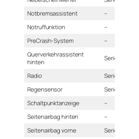
Notbremsassistent
–
Notruffunktion
–
PreCrash-System
–
Querverkehrassistent
Serie
hinten
Radio
Serie
Regensensor
Serie
Schaltpunktanzeige
–
Seitenairbag hinten
–
Seitenairbag vorne
Serie