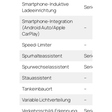
Smartphone-Induktive
Serie
Ladeeinrichtung
Smartphone-Integration
(Android Auto/Apple
–
CarPlay)
Speed-Limiter
–
Spurhalteassistent
Serie
Spurwechselassistent
Serie
Stauassistent
–
Tankeinbauort
–
Variable Lichtverteilung
–
Verkehrsschild-Erkennung
Serie