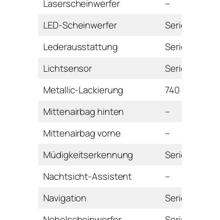
Laserscheinwerfer
–
LED-Scheinwerfer
Serie
Lederausstattung
Serie
Lichtsensor
Serie
Metallic-Lackierung
740 Euro
Mittenairbag hinten
–
Mittenairbag vorne
–
Müdigkeitserkennung
Serie
Nachtsicht-Assistent
–
Navigation
Serie
Nebelscheinwerfer
Serie