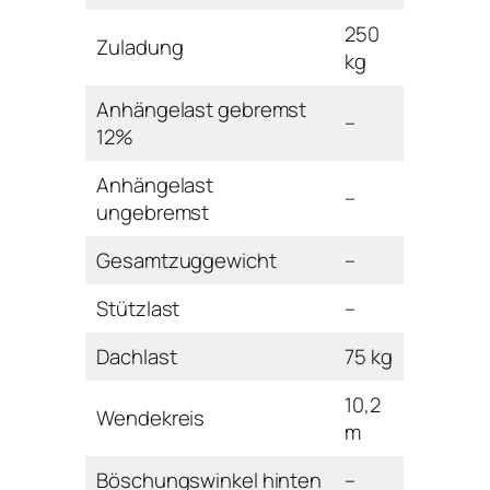
250
Zuladung
kg
Anhängelast gebremst
–
12%
Anhängelast
–
ungebremst
Gesamtzuggewicht
–
Stützlast
–
Dachlast
75 kg
10,2
Wendekreis
m
Böschungswinkel hinten
–