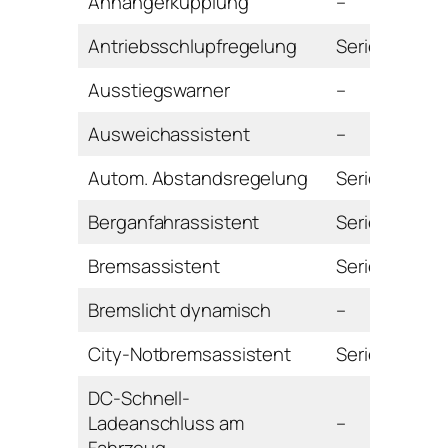
Anhängerkupplung
–
Antriebsschlupfregelung
Serie
Ausstiegswarner
–
Ausweichassistent
–
Autom. Abstandsregelung
Serie
Berganfahrassistent
Serie
Bremsassistent
Serie
Bremslicht dynamisch
–
City-Notbremsassistent
Serie
DC-Schnell-
Ladeanschluss am
–