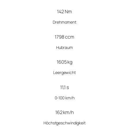
142 Nm
Drehmoment
1798 ccm
Hubraum
1605 kg
Leergewicht
11,1 s
0-100 km/h
162 km/h
Höchstgeschwindigkeit