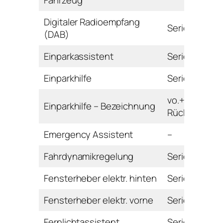
Fahrzeug
Digitaler Radioempfang
Serie
(DAB)
Einparkassistent
Serie
Einparkhilfe
Serie
vo.+hi. mit
Einparkhilfe – Bezeichnung
Rückfahrkam
Emergency Assistent
–
Fahrdynamikregelung
Serie
Fensterheber elektr. hinten
Serie
Fensterheber elektr. vorne
Serie
Fernlichtassistent
Serie