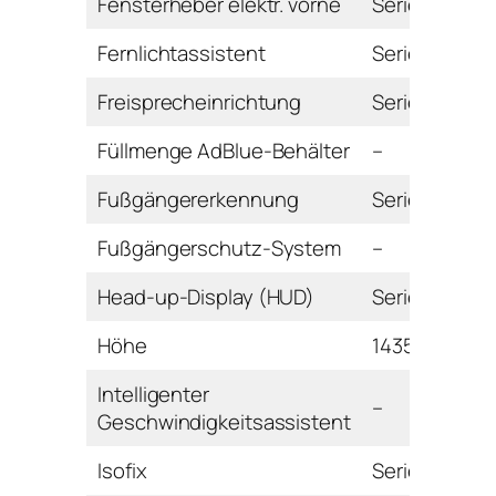
Fensterheber elektr. vorne
Serie
Fernlichtassistent
Serie
Freisprecheinrichtung
Serie
Füllmenge AdBlue-Behälter
–
Fußgängererkennung
Serie
Fußgängerschutz-System
–
Head-up-Display (HUD)
Serie
Höhe
1435 mm
Intelligenter
–
Geschwindigkeitsassistent
Isofix
Serie