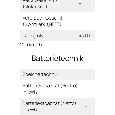
Reichweite NEFZ
–
(elektrisch)
Verbrauch Gesamt
–
(2.Antrieb) (NEFZ)
Tankgröße
43,0 l
Verbrauch
Batterietechnik
Speichertechnik
Batteriekapazität (Brutto)
–
in kWh
Batteriekapazität (Netto)
–
in kWh