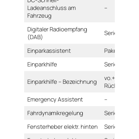
DC-Schnell-
Ladeanschluss am
–
Fahrzeug
Digitaler Radioempfang
Serie
(DAB)
Einparkassistent
Paket
Einparkhilfe
Serie
vo.+hi. mit
Einparkhilfe – Bezeichnung
Rückfahrkam
Emergency Assistent
–
Fahrdynamikregelung
Serie
Fensterheber elektr. hinten
Serie