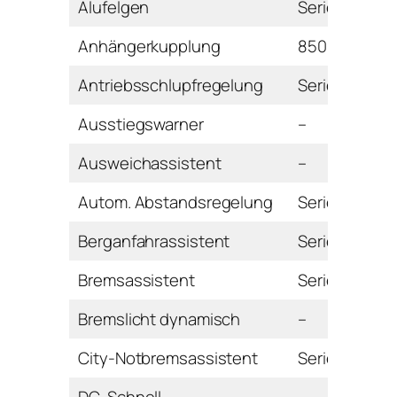
Alufelgen
Serie
Anhängerkupplung
850 Euro
Antriebsschlupfregelung
Serie
Ausstiegswarner
–
Ausweichassistent
–
Autom. Abstandsregelung
Serie
Berganfahrassistent
Serie
Bremsassistent
Serie
Bremslicht dynamisch
–
City-Notbremsassistent
Serie