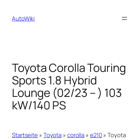
Zum
Inhalt
AutoWiki
springen
Toyota Corolla Touring
Sports 1.8 Hybrid
Lounge (02/23 – ) 103
kW/140 PS
Startseite
»
Toyota
»
corolla
»
e210
»
Toyota