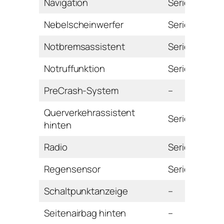
Navigation
Serie
Nebelscheinwerfer
Serie
Notbremsassistent
Serie
Notruffunktion
Serie
PreCrash-System
–
Querverkehrassistent
Serie
hinten
Radio
Serie
Regensensor
Serie
Schaltpunktanzeige
–
Seitenairbag hinten
–