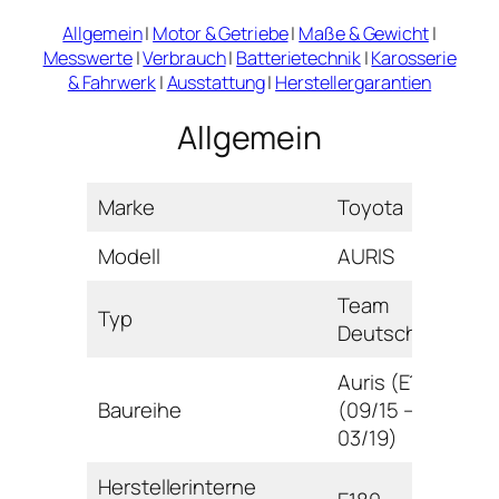
Allgemein
|
Motor & Getriebe
|
Maße & Gewicht
|
Messwerte
|
Verbrauch
|
Batterietechnik
|
Karosserie
& Fahrwerk
|
Ausstattung
|
Herstellergarantien
Allgemein
Marke
Toyota
Modell
AURIS
Team
Typ
Deutschland
Auris (E18)
Baureihe
(09/15 –
03/19)
Herstellerinterne