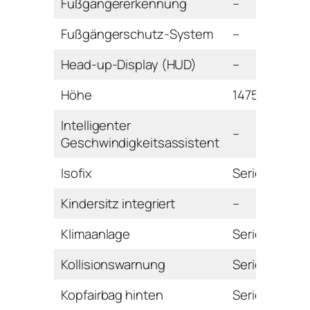
Fußgängererkennung
–
Fußgängerschutz-System
–
Head-up-Display (HUD)
–
Höhe
1475 mm
Intelligenter
–
Geschwindigkeitsassistent
Isofix
Serie
Kindersitz integriert
–
Klimaanlage
Serie
Kollisionswarnung
Serie
Kopfairbag hinten
Serie