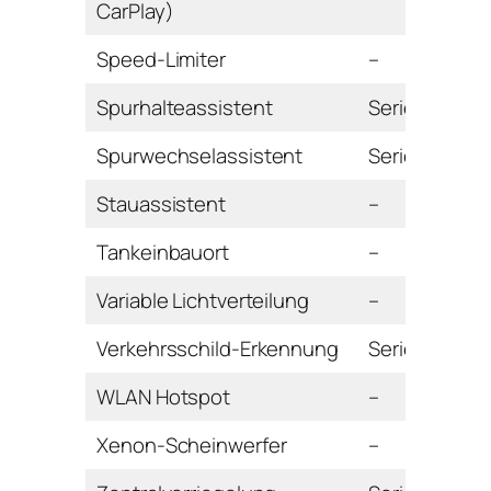
CarPlay)
Speed-Limiter
–
Spurhalteassistent
Serie
Spurwechselassistent
Serie
Stauassistent
–
Tankeinbauort
–
Variable Lichtverteilung
–
Verkehrsschild-Erkennung
Serie
WLAN Hotspot
–
Xenon-Scheinwerfer
–