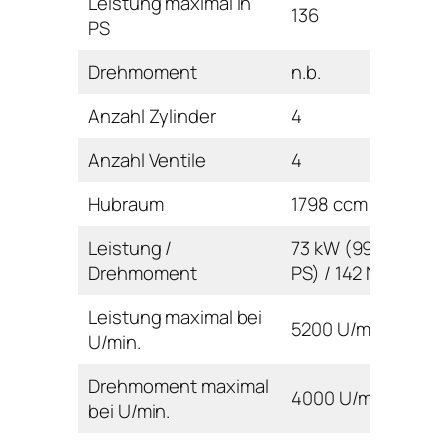
Leistung maximal in
136
PS
Drehmoment
n.b.
Anzahl Zylinder
4
Anzahl Ventile
4
Hubraum
1798 ccm
Leistung /
73 kW (99
Drehmoment
PS) / 142 Nm
Leistung maximal bei
5200 U/min
U/min.
Drehmoment maximal
4000 U/min
bei U/min.