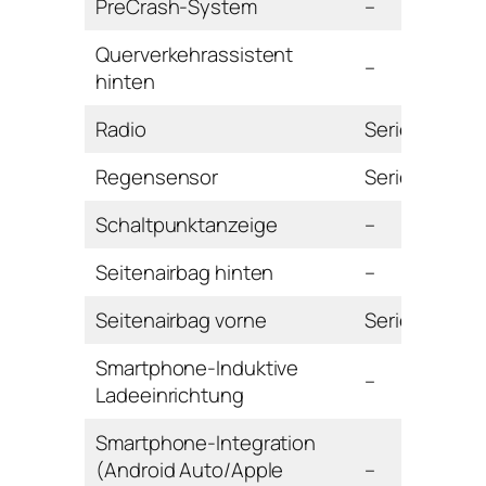
PreCrash-System
–
Querverkehrassistent
–
hinten
Radio
Serie
Regensensor
Serie
Schaltpunktanzeige
–
Seitenairbag hinten
–
Seitenairbag vorne
Serie
Smartphone-Induktive
–
Ladeeinrichtung
Smartphone-Integration
(Android Auto/Apple
–