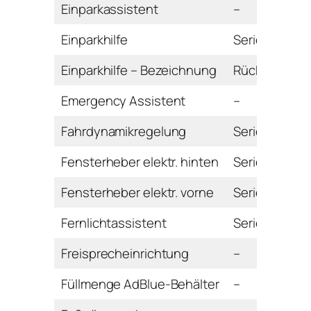
Einparkassistent
–
Einparkhilfe
Serie
Einparkhilfe – Bezeichnung
Rückfahrkam
Emergency Assistent
–
Fahrdynamikregelung
Serie
Fensterheber elektr. hinten
Serie
Fensterheber elektr. vorne
Serie
Fernlichtassistent
Serie
Freisprecheinrichtung
–
Füllmenge AdBlue-Behälter
–