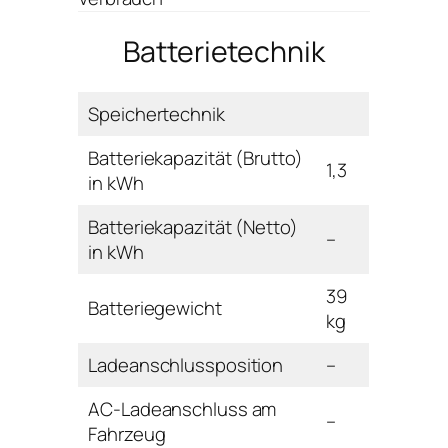
Batterietechnik
Speichertechnik
Batteriekapazität (Brutto)
1,3
in kWh
Batteriekapazität (Netto)
–
in kWh
39
Batteriegewicht
kg
Ladeanschlussposition
–
AC-Ladeanschluss am
–
Fahrzeug