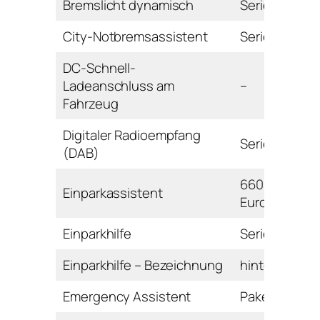
Bremslicht dynamisch
Serie
City-Notbremsassistent
Serie
DC-Schnell-
Ladeanschluss am
–
Fahrzeug
Digitaler Radioempfang
Serie
(DAB)
660
Einparkassistent
Euro
Einparkhilfe
Serie
Einparkhilfe – Bezeichnung
hinten
Emergency Assistent
Paket