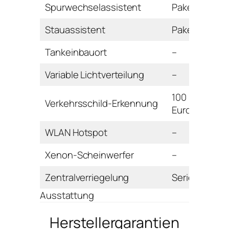
Spurwechselassistent
Paket
Stauassistent
Paket
Tankeinbauort
–
Variable Lichtverteilung
–
100
Verkehrsschild-Erkennung
Euro
WLAN Hotspot
–
Xenon-Scheinwerfer
–
Zentralverriegelung
Serie
Ausstattung
Herstellergarantien