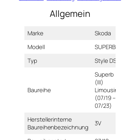
Allgemein
Marke
Skoda
Modell
SUPERB
Typ
Style DSG
Superb
(III)
Baureihe
Limousine
(07/19 –
07/23)
Herstellerinterne
3V
Baureihenbezeichnung