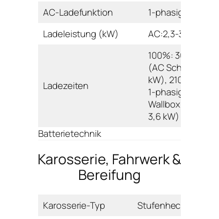
AC-Ladefunktion
1-phasig
Ladeleistung (kW)
AC:2,3-3,6
100%: 360 min.
(AC Schuko 2,3
kW), 210 min. (AC
Ladezeiten
1-phasig
Wallbox/Ladesäu
3,6 kW)
Batterietechnik
Karosserie, Fahrwerk &
Bereifung
Karosserie-Typ
Stufenheck