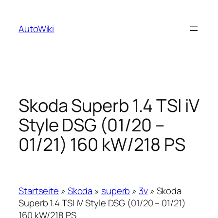
Zum
Inhalt
AutoWiki
springen
Skoda Superb 1.4 TSI iV
Style DSG (01/20 –
01/21) 160 kW/218 PS
Startseite
»
Skoda
»
superb
»
3v
»
Skoda
Superb 1.4 TSI iV Style DSG (01/20 – 01/21)
160 kW/218 PS