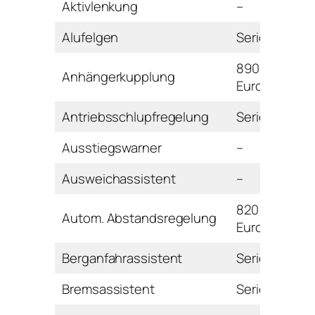
Aktivlenkung
–
Alufelgen
Serie
890
Anhängerkupplung
Euro
Antriebsschlupfregelung
Serie
Ausstiegswarner
–
Ausweichassistent
–
820
Autom. Abstandsregelung
Euro
Berganfahrassistent
Serie
Bremsassistent
Serie