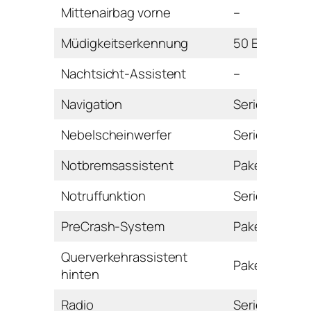
Mittenairbag vorne
–
Müdigkeitserkennung
50 Euro
Nachtsicht-Assistent
–
Navigation
Serie
Nebelscheinwerfer
Serie
Notbremsassistent
Paket
Notruffunktion
Serie
PreCrash-System
Paket
Querverkehrassistent
Paket
hinten
Radio
Serie