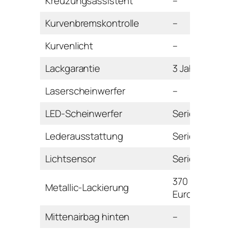
Kreuzungsassistent
–
Kurvenbremskontrolle
–
Kurvenlicht
–
Lackgarantie
3 Jahre
Laserscheinwerfer
–
LED-Scheinwerfer
Serie
Lederausstattung
Serie
Lichtsensor
Serie
370
Metallic-Lackierung
Euro
Mittenairbag hinten
–