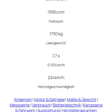
1395 ccm
Hubraum
1730 kg
Leergewicht
7,7 s
0-100 km/h
224 km/h
Höchstgeschwindigkeit
Allgemein
|
Motor & Getriebe
|
Maße & Gewicht
|
Messwerte
|
Verbrauch
|
Batterietechnik
|
Karosserie
& Fahrwerk
|
Ausstattung
|
Herstellergarantien