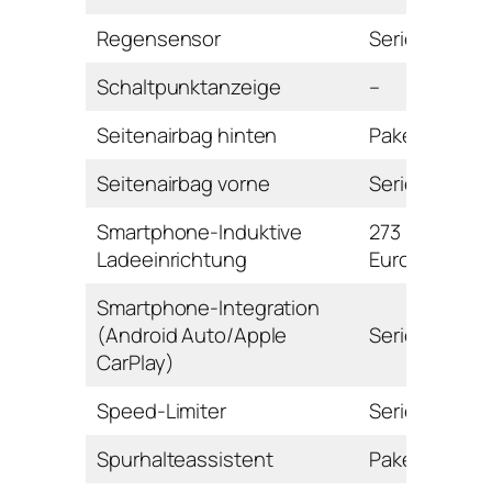
Regensensor
Serie
Schaltpunktanzeige
–
Seitenairbag hinten
Paket
Seitenairbag vorne
Serie
Smartphone-Induktive
273
Ladeeinrichtung
Euro
Smartphone-Integration
(Android Auto/Apple
Serie
CarPlay)
Speed-Limiter
Serie
Spurhalteassistent
Paket