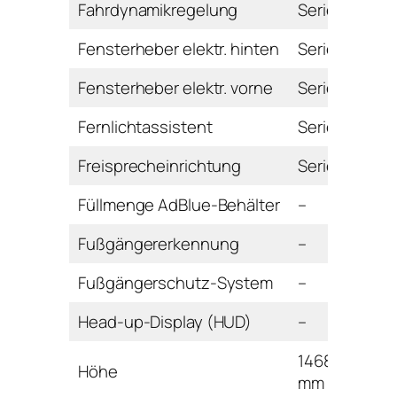
Fahrdynamikregelung
Serie
Fensterheber elektr. hinten
Serie
Fensterheber elektr. vorne
Serie
Fernlichtassistent
Serie
Freisprecheinrichtung
Serie
Füllmenge AdBlue-Behälter
–
Fußgängererkennung
–
Fußgängerschutz-System
–
Head-up-Display (HUD)
–
1468
Höhe
mm