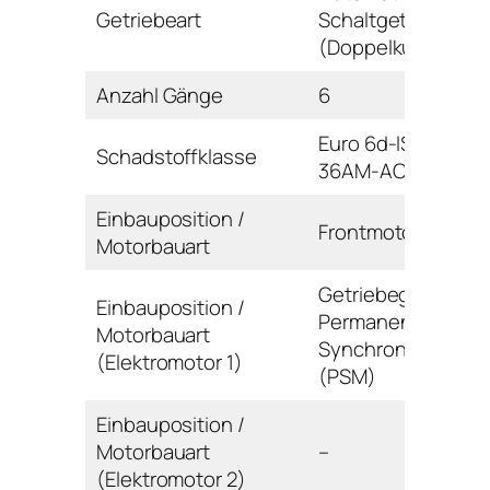
Getriebeart
Schaltgetriebe
(Doppelkupplung)
Anzahl Gänge
6
Euro 6d-ISC (WLTP
Schadstoffklasse
36AM-AO
Einbauposition /
Frontmotor / Reihe
Motorbauart
Getriebegehäuse 
Einbauposition /
Permanentmagnet
Motorbauart
Synchronmaschin
(Elektromotor 1)
(PSM)
Einbauposition /
Motorbauart
–
(Elektromotor 2)