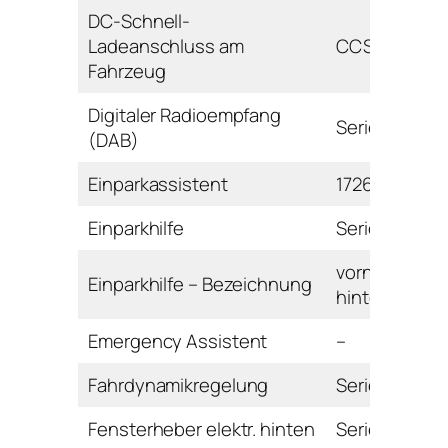
DC-Schnell-
Ladeanschluss am
CCS
Fahrzeug
Digitaler Radioempfang
Serie
(DAB)
Einparkassistent
1726 Euro
Einparkhilfe
Serie
vorne und
Einparkhilfe – Bezeichnung
hinten
Emergency Assistent
–
Fahrdynamikregelung
Serie
Fensterheber elektr. hinten
Serie