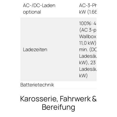
AC-/DC-Laden
AC-3-Phasig 22
optional
kW (1.666 Euro)
100%: 480 min.
(AC 3-phasig
Wallbox/Ladesäu
11,0 kW); 80%: 93
Ladezeiten
min. (DC
Ladesäule 50,0
kW), 23 min. (DC
Ladesäule 225,0
kW)
Batterietechnik
Karosserie, Fahrwerk &
Bereifung