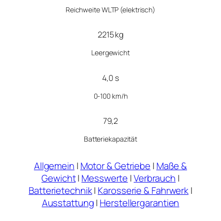
Reichweite WLTP (elektrisch)
2215 kg
Leergewicht
4,0 s
0-100 km/h
79,2
Batteriekapazität
Allgemein
|
Motor & Getriebe
|
Maße &
Gewicht
|
Messwerte
|
Verbrauch
|
Batterietechnik
|
Karosserie & Fahrwerk
|
Ausstattung
|
Herstellergarantien