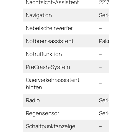
Nachtsicht-Assistent
2213 Euro
Navigation
Serie
Nebelscheinwerfer
–
Notbremsassistent
Paket
Notruffunktion
–
PreCrash-System
–
Querverkehrassistent
–
hinten
Radio
Serie
Regensensor
Serie
Schaltpunktanzeige
–