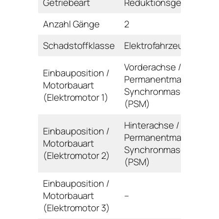
Getriebeart
Reduktionsgetriebe
Anzahl Gänge
2
Schadstoffklasse
Elektrofahrzeug
Vorderachse /
Einbauposition /
Permanentmagnet-
Motorbauart
Synchronmaschine
(Elektromotor 1)
(PSM)
Hinterachse /
Einbauposition /
Permanentmagnet-
Motorbauart
Synchronmaschine
(Elektromotor 2)
(PSM)
Einbauposition /
Motorbauart
–
(Elektromotor 3)