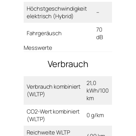
Höchstgeschwindigkeit
–
elektrisch (Hybrid)
70
Fahrgeräusch
dB
Messwerte
Verbrauch
21,0
Verbrauch kombiniert
kWh/100
(WLTP)
km
CO2-Wert kombiniert
0 g/km
(WLTP)
Reichweite WLTP
409 km