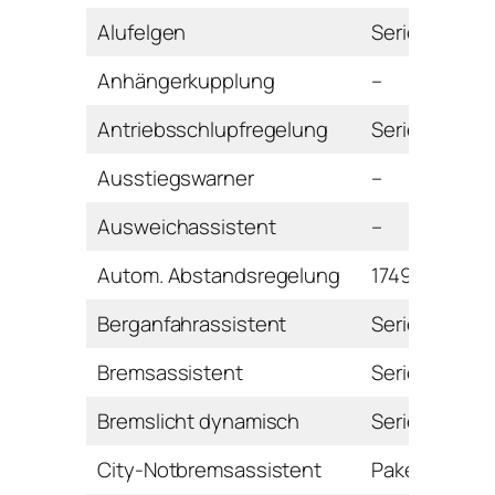
Alufelgen
Serie
Anhängerkupplung
–
Antriebsschlupfregelung
Serie
Ausstiegswarner
–
Ausweichassistent
–
Autom. Abstandsregelung
1749 Euro
Berganfahrassistent
Serie
Bremsassistent
Serie
Bremslicht dynamisch
Serie
City-Notbremsassistent
Paket