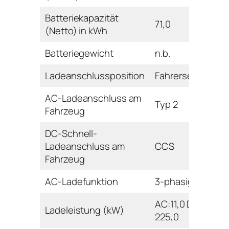
Batteriekapazität
71,0
(Netto) in kWh
Batteriegewicht
n.b.
Ladeanschlussposition
Fahrerseite vorn
AC-Ladeanschluss am
Typ 2
Fahrzeug
DC-Schnell-
Ladeanschluss am
CCS
Fahrzeug
AC-Ladefunktion
3-phasig
AC:11,0 DC:50,0-
Ladeleistung (kW)
225,0