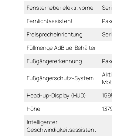
Fensterheber elektr. vorne
Serie
Fernlichtassistent
Paket
Freisprecheinrichtung
Serie
Füllmenge AdBlue-Behälter
–
Fußgängererkennung
Paket
Aktive
Fußgängerschutz-System
Motorhaube
Head-up-Display (HUD)
1595 Euro
Höhe
1379 mm
Intelligenter
–
Geschwindigkeitsassistent