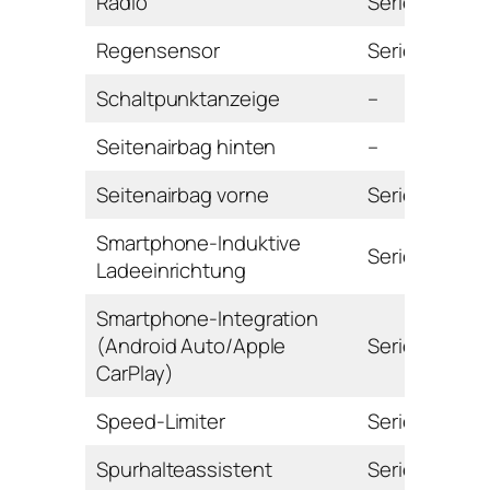
Radio
Serie
Regensensor
Serie
Schaltpunktanzeige
–
Seitenairbag hinten
–
Seitenairbag vorne
Serie
Smartphone-Induktive
Serie
Ladeeinrichtung
Smartphone-Integration
(Android Auto/Apple
Serie
CarPlay)
Speed-Limiter
Serie
Spurhalteassistent
Serie