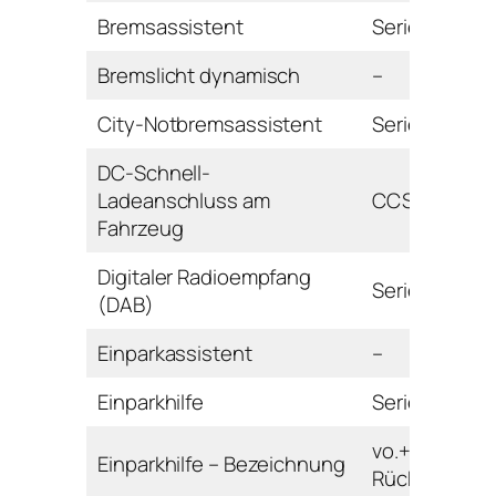
Bremsassistent
Serie
Bremslicht dynamisch
–
City-Notbremsassistent
Serie
DC-Schnell-
Ladeanschluss am
CCS
Fahrzeug
Digitaler Radioempfang
Serie
(DAB)
Einparkassistent
–
Einparkhilfe
Serie
vo.+hi. mit
Einparkhilfe – Bezeichnung
Rückfahrkam