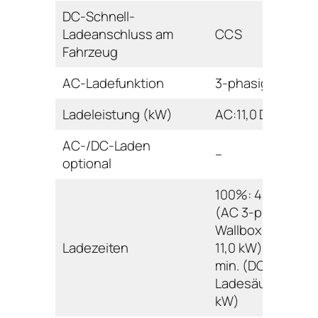
DC-Schnell-
Ladeanschluss am
CCS
Fahrzeug
AC-Ladefunktion
3-phasig
Ladeleistung (kW)
AC:11,0 DC:150,0
AC-/DC-Laden
–
optional
100%: 420 min.
(AC 3-phasig
Wallbox/Ladesäu
Ladezeiten
11,0 kW); 80%: 40
min. (DC
Ladesäule 150,0
kW)