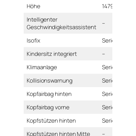
Höhe
1479 mm
Intelligenter
–
Geschwindigkeitsassistent
Isofix
Serie
Kindersitz integriert
–
Klimaanlage
Serie
Kollisionswarnung
Serie
Kopfairbag hinten
Serie
Kopfairbag vorne
Serie
Kopfstützen hinten
Serie
Kopfstützen hinten Mitte
–