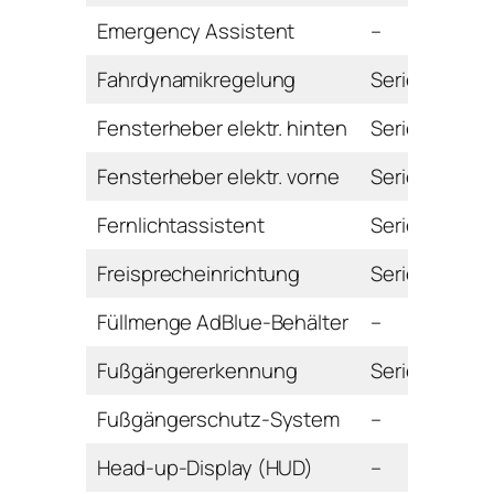
Emergency Assistent
–
Fahrdynamikregelung
Serie
Fensterheber elektr. hinten
Serie
Fensterheber elektr. vorne
Serie
Fernlichtassistent
Serie
Freisprecheinrichtung
Serie
Füllmenge AdBlue-Behälter
–
Fußgängererkennung
Serie
Fußgängerschutz-System
–
Head-up-Display (HUD)
–