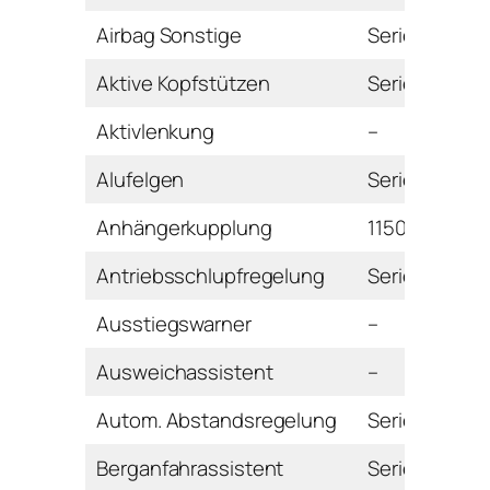
Airbag Sonstige
Serie
Aktive Kopfstützen
Serie
Aktivlenkung
–
Alufelgen
Serie
Anhängerkupplung
1150 Euro
Antriebsschlupfregelung
Serie
Ausstiegswarner
–
Ausweichassistent
–
Autom. Abstandsregelung
Serie
Berganfahrassistent
Serie