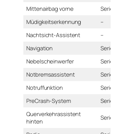
Mittenairbag vorne
Serie
Müdigkeitserkennung
–
Nachtsicht-Assistent
–
Navigation
Serie
Nebelscheinwerfer
Serie
Notbremsassistent
Serie
Notruffunktion
Serie
PreCrash-System
Serie
Querverkehrassistent
Serie
hinten