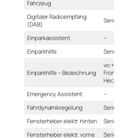
Fahrzeug
Digitaler Radioempfang
Serie
(DAB)
Einparkassistent
–
Einparkhilfe
Serie
vo.+hi. mit
Einparkhilfe – Bezeichnung
Front- und
Heckkamera
Emergency Assistent
–
Fahrdynamikregelung
Serie
Fensterheber elektr. hinten
Serie
Fensterheber elektr. vorne
Serie