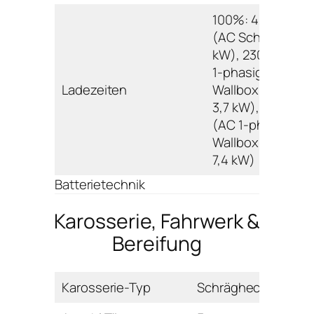
100%: 425 min.
(AC Schuko 1,8
kW), 230 min. (A
1-phasig
Ladezeiten
Wallbox/Ladesäu
3,7 kW), 115 min.
(AC 1-phasig
Wallbox/Ladesäu
7,4 kW)
Batterietechnik
Karosserie, Fahrwerk &
Bereifung
Karosserie-Typ
Schrägheck