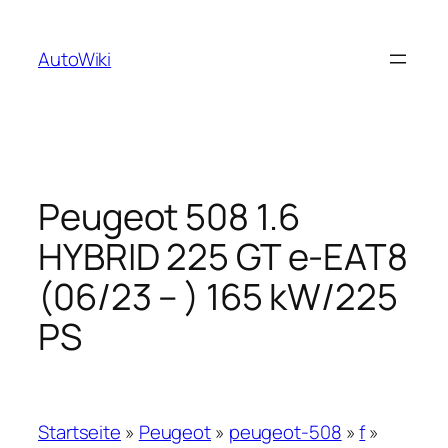
Zum
Inhalt
AutoWiki
springen
Peugeot 508 1.6
HYBRID 225 GT e-EAT8
(06/23 – ) 165 kW/225
PS
Startseite
»
Peugeot
»
peugeot-508
»
f
»