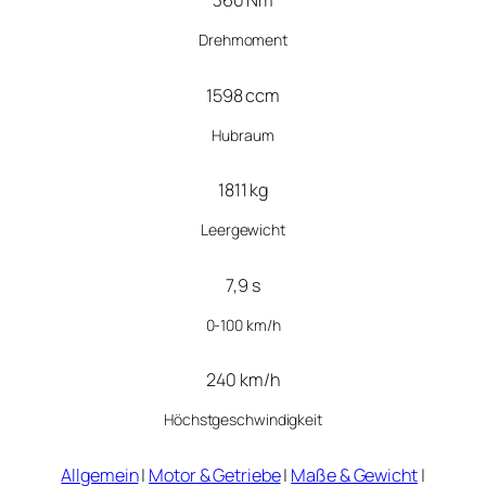
360 Nm
Drehmoment
1598 ccm
Hubraum
1811 kg
Leergewicht
7,9 s
0-100 km/h
240 km/h
Höchstgeschwindigkeit
Allgemein
|
Motor & Getriebe
|
Maße & Gewicht
|