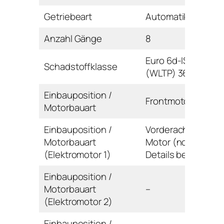
Getriebeart
Automatikgetriebe
Anzahl Gänge
8
Euro 6d-ISC-FCM
Schadstoffklasse
(WLTP) 36AP-AR
Einbauposition /
Frontmotor / Reihe
Motorbauart
Einbauposition /
Vorderachse / E-
Motorbauart
Motor (noch keine
(Elektromotor 1)
Details bekannt)
Einbauposition /
Motorbauart
–
(Elektromotor 2)
Einbauposition /