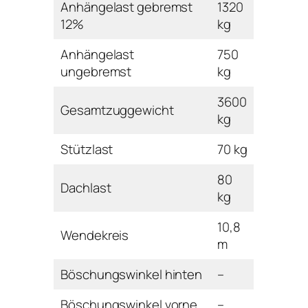
Anhängelast gebremst
1320
12%
kg
Anhängelast
750
ungebremst
kg
3600
Gesamtzuggewicht
kg
Stützlast
70 kg
80
Dachlast
kg
10,8
Wendekreis
m
Böschungswinkel hinten
–
Böschungswinkel vorne
–