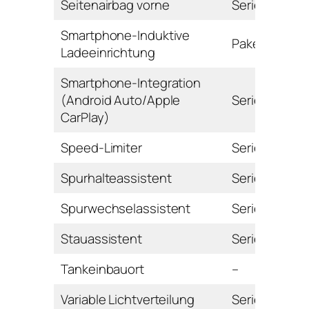
Seitenairbag vorne
Serie
Smartphone-Induktive
Paket
Ladeeinrichtung
Smartphone-Integration
(Android Auto/Apple
Serie
CarPlay)
Speed-Limiter
Serie
Spurhalteassistent
Serie
Spurwechselassistent
Serie
Stauassistent
Serie
Tankeinbauort
–
Variable Lichtverteilung
Serie