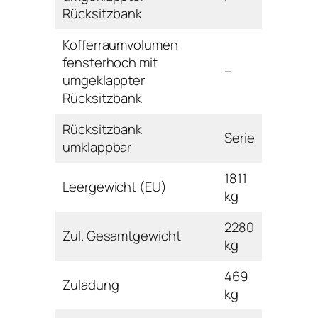
Rücksitzbank
Kofferraumvolumen
fensterhoch mit
–
umgeklappter
Rücksitzbank
Rücksitzbank
Serie
umklappbar
1811
Leergewicht (EU)
kg
2280
Zul. Gesamtgewicht
kg
469
Zuladung
kg