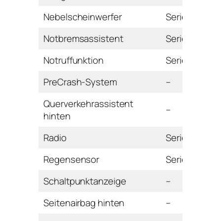
Nebelscheinwerfer
Serie
Notbremsassistent
Serie
Notruffunktion
Serie
PreCrash-System
–
Querverkehrassistent
–
hinten
Radio
Serie
Regensensor
Serie
Schaltpunktanzeige
–
Seitenairbag hinten
–