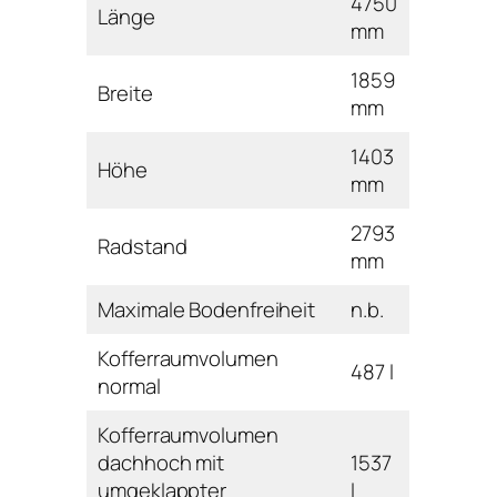
4750
Länge
mm
1859
Breite
mm
1403
Höhe
mm
2793
Radstand
mm
Maximale Bodenfreiheit
n.b.
Kofferraumvolumen
487 l
normal
Kofferraumvolumen
dachhoch mit
1537
umgeklappter
l