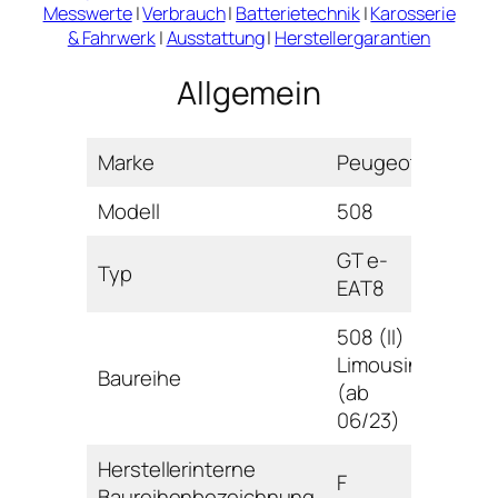
Messwerte
|
Verbrauch
|
Batterietechnik
|
Karosserie
& Fahrwerk
|
Ausstattung
|
Herstellergarantien
Allgemein
Marke
Peugeot
Modell
508
GT e-
Typ
EAT8
508 (II)
Limousine
Baureihe
(ab
06/23)
Herstellerinterne
F
Baureihenbezeichnung