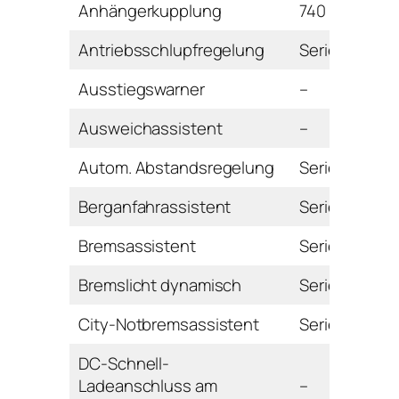
Anhängerkupplung
740 Euro
Antriebsschlupfregelung
Serie
Ausstiegswarner
–
Ausweichassistent
–
Autom. Abstandsregelung
Serie
Berganfahrassistent
Serie
Bremsassistent
Serie
Bremslicht dynamisch
Serie
City-Notbremsassistent
Serie
DC-Schnell-
Ladeanschluss am
–