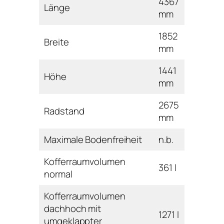
4367
Länge
mm
1852
Breite
mm
1441
Höhe
mm
2675
Radstand
mm
Maximale Bodenfreiheit
n.b.
Kofferraumvolumen
361 l
normal
Kofferraumvolumen
dachhoch mit
1271 l
umgeklappter