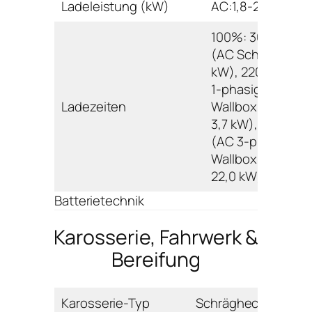
Ladeleistung (kW)
AC:1,8-22,0
100%: 365 min.
(AC Schuko 1,8
kW), 220 min. (A
1-phasig
Ladezeiten
Wallbox/Ladesäu
3,7 kW), 115 min.
(AC 3-phasig
Wallbox/Ladesäu
22,0 kW)
Batterietechnik
Karosserie, Fahrwerk &
Bereifung
Karosserie-Typ
Schrägheck