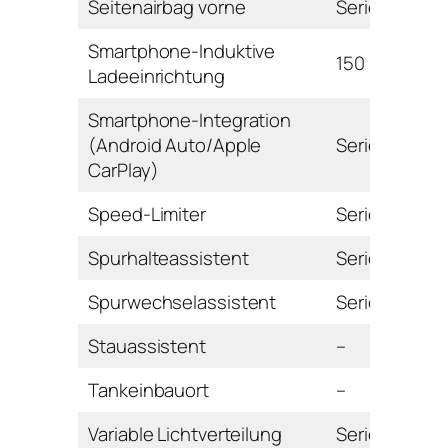
Seitenairbag vorne
Serie
Smartphone-Induktive
150 Euro
Ladeeinrichtung
Smartphone-Integration
(Android Auto/Apple
Serie
CarPlay)
Speed-Limiter
Serie
Spurhalteassistent
Serie
Spurwechselassistent
Serie
Stauassistent
–
Tankeinbauort
–
Variable Lichtverteilung
Serie