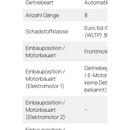
Getriebeart
Automatikgetriebe
Anzahl Gänge
8
Euro 6d-ISC-FCM
Schadstoffklasse
(WLTP) 36AP-AR
Einbauposition /
Frontmotor / Reihe
Motorbauart
Getriebegehäuse
Einbauposition /
/ E-Motor (noch
Motorbauart
keine Details
(Elektromotor 1)
bekannt)
Einbauposition /
Motorbauart
–
(Elektromotor 2)
Einbauposition /