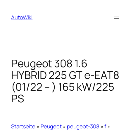
Zum
Inhalt
AutoWiki
springen
Peugeot 308 1.6
HYBRID 225 GT e-EAT8
(01/22 – ) 165 kW/225
PS
Startseite
»
Peugeot
»
peugeot-308
»
f
»