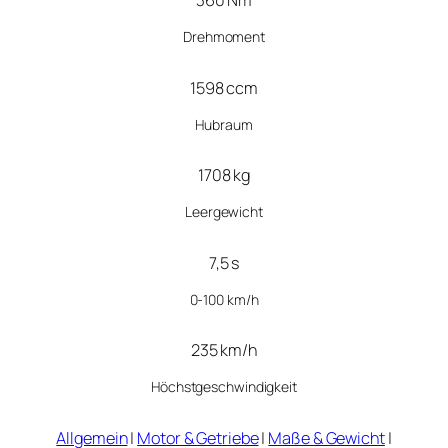
360 Nm
Drehmoment
1598 ccm
Hubraum
1708 kg
Leergewicht
7,5 s
0-100 km/h
235 km/h
Höchstgeschwindigkeit
Allgemein
|
Motor & Getriebe
|
Maße & Gewicht
|