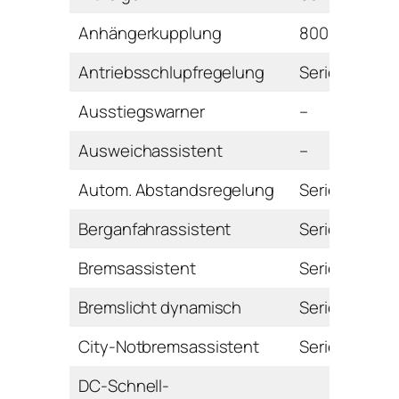
Anhängerkupplung
800 Euro
Antriebsschlupfregelung
Serie
Ausstiegswarner
–
Ausweichassistent
–
Autom. Abstandsregelung
Serie
Berganfahrassistent
Serie
Bremsassistent
Serie
Bremslicht dynamisch
Serie
City-Notbremsassistent
Serie
DC-Schnell-