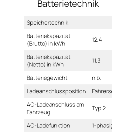
Batterietechnik
Speichertechnik
Batteriekapazität
12,4
(Brutto) in kWh
Batteriekapazität
11,3
(Netto) in kWh
Batteriegewicht
n.b.
Ladeanschlussposition
Fahrerseite hinte
AC-Ladeanschluss am
Typ 2
Fahrzeug
AC-Ladefunktion
1-phasig,3-phasi