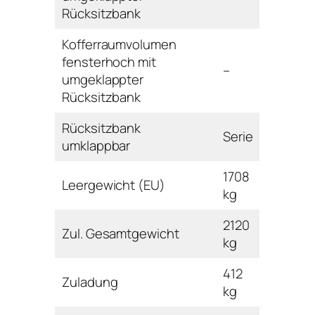
Rücksitzbank
Kofferraumvolumen
fensterhoch mit
–
umgeklappter
Rücksitzbank
Rücksitzbank
Serie
umklappbar
1708
Leergewicht (EU)
kg
2120
Zul. Gesamtgewicht
kg
412
Zuladung
kg