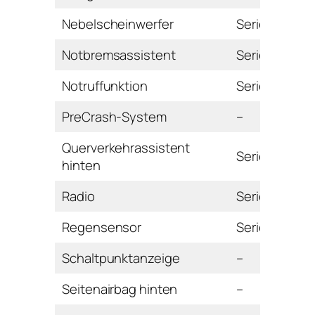
Nebelscheinwerfer
Serie
Notbremsassistent
Serie
Notruffunktion
Serie
PreCrash-System
–
Querverkehrassistent
Serie
hinten
Radio
Serie
Regensensor
Serie
Schaltpunktanzeige
–
Seitenairbag hinten
–