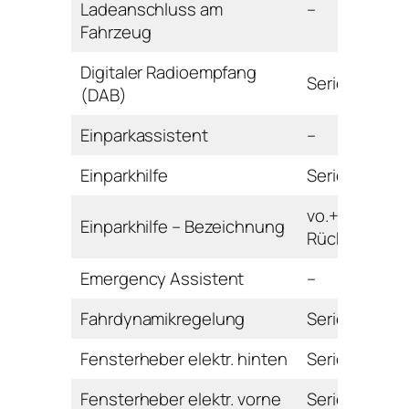
Ladeanschluss am
–
Fahrzeug
Digitaler Radioempfang
Serie
(DAB)
Einparkassistent
–
Einparkhilfe
Serie
vo.+hi. mit
Einparkhilfe – Bezeichnung
Rückfahrkam
Emergency Assistent
–
Fahrdynamikregelung
Serie
Fensterheber elektr. hinten
Serie
Fensterheber elektr. vorne
Serie