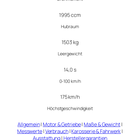
1995 ccm
Hubraum
1503 kg
Leergewicht
14,0 s
0-100 km/h
175 km/h
Höchstgeschwindigkeit
Allgemein
|
Motor & Getriebe
|
Maße & Gewicht
|
Messwerte
|
Verbrauch
|
Karosserie & Fahrwerk
|
Ausstattung
|
Herstellergarantien