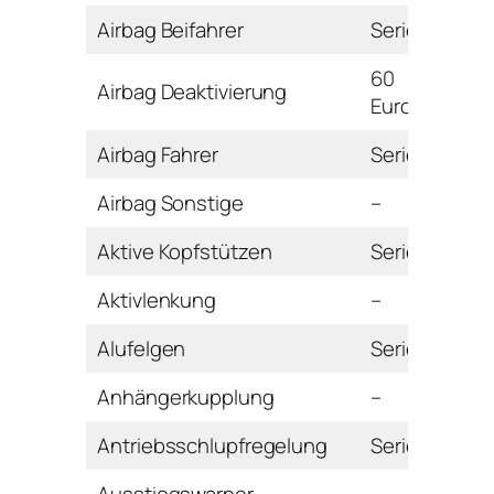
Airbag Beifahrer
Serie
60
Airbag Deaktivierung
Euro
Airbag Fahrer
Serie
Airbag Sonstige
–
Aktive Kopfstützen
Serie
Aktivlenkung
–
Alufelgen
Serie
Anhängerkupplung
–
Antriebsschlupfregelung
Serie
Ausstiegswarner
–