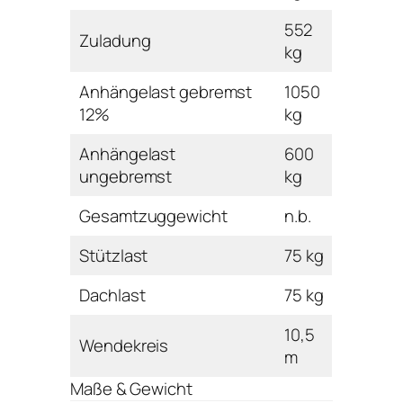
552
Zuladung
kg
Anhängelast gebremst
1050
12%
kg
Anhängelast
600
ungebremst
kg
Gesamtzuggewicht
n.b.
Stützlast
75 kg
Dachlast
75 kg
10,5
Wendekreis
m
Maße & Gewicht