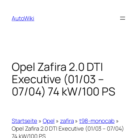
Zum
Inhalt
AutoWiki
springen
Opel Zafira 2.0 DTI
Executive (01/03 –
07/04) 74 kW/100 PS
Startseite
»
Opel
»
zafira
»
t98-monocab
»
Opel Zafira 2.0 DTI Executive (01/03 – 07/04)
74 kW/100 PS