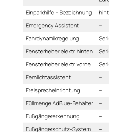
Einparkhilfe – Bezeichnung
hinten
Emergency Assistent
–
Fahrdynamikregelung
Serie
Fensterheber elektr. hinten
Serie
Fensterheber elektr. vorne
Serie
Fernlichtassistent
–
Freisprecheinrichtung
–
Füllmenge AdBlue-Behälter
–
Fußgängererkennung
–
Fußgängerschutz-System
–