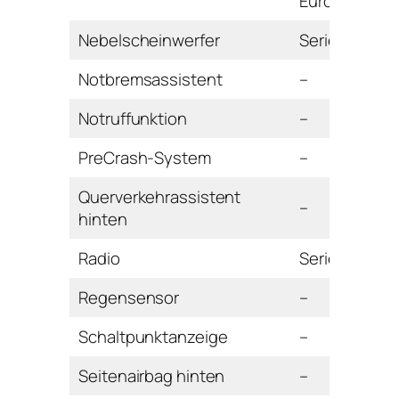
Euro
Nebelscheinwerfer
Serie
Notbremsassistent
–
Notruffunktion
–
PreCrash-System
–
Querverkehrassistent
–
hinten
Radio
Serie
Regensensor
–
Schaltpunktanzeige
–
Seitenairbag hinten
–