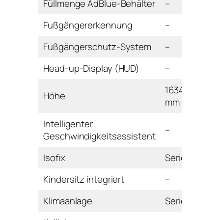
Füllmenge AdBlue-Behälter
–
Fußgängererkennung
–
Fußgängerschutz-System
–
Head-up-Display (HUD)
–
1634
Höhe
mm
Intelligenter
–
Geschwindigkeitsassistent
Isofix
Serie
Kindersitz integriert
–
Klimaanlage
Serie