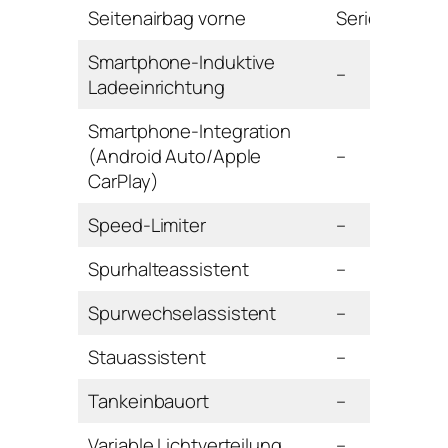
Seitenairbag vorne
Serie
Smartphone-Induktive
–
Ladeeinrichtung
Smartphone-Integration
(Android Auto/Apple
–
CarPlay)
Speed-Limiter
–
Spurhalteassistent
–
Spurwechselassistent
–
Stauassistent
–
Tankeinbauort
–
Variable Lichtverteilung
–