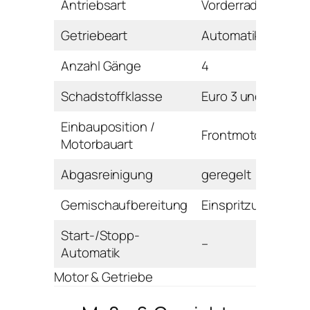
Antriebsart
Vorderrad
Getriebeart
Automatikgetriebe
Anzahl Gänge
4
Schadstoffklasse
Euro 3 und D4
Einbauposition /
Frontmotor / Reihe
Motorbauart
Abgasreinigung
geregelt
Gemischaufbereitung
Einspritzung
Start-/Stopp-
–
Automatik
Motor & Getriebe