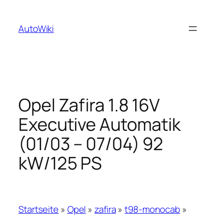
Zum
Inhalt
AutoWiki
springen
Opel Zafira 1.8 16V
Executive Automatik
(01/03 – 07/04) 92
kW/125 PS
Startseite
»
Opel
»
zafira
»
t98-monocab
»