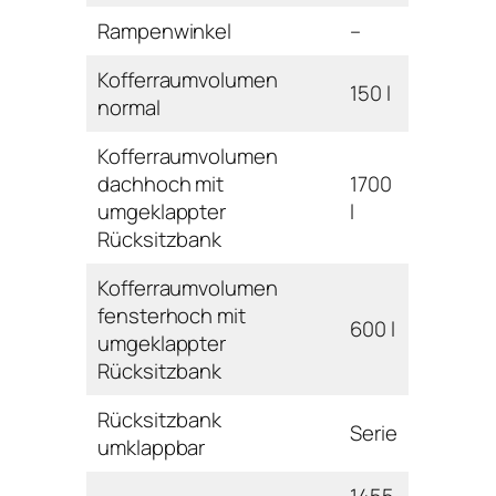
Rampenwinkel
–
Kofferraumvolumen
150 l
normal
Kofferraumvolumen
dachhoch mit
1700
umgeklappter
l
Rücksitzbank
Kofferraumvolumen
fensterhoch mit
600 l
umgeklappter
Rücksitzbank
Rücksitzbank
Serie
umklappbar
1455