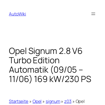
Zum
Inhalt
AutoWiki
springen
Opel Signum 2.8 V6
Turbo Edition
Automatik (09/05 –
11/06) 169 kW/230 PS
Startseite
»
Opel
»
signum
»
z03
»
Opel