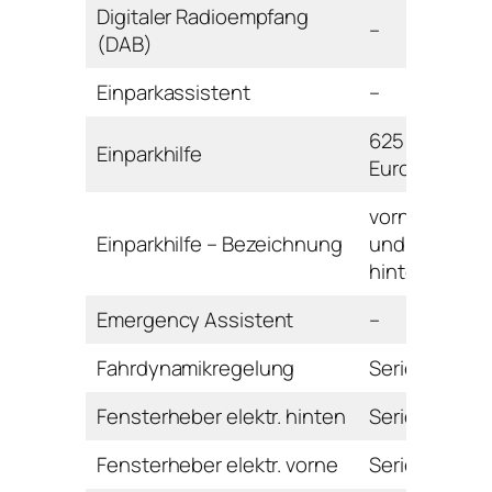
Digitaler Radioempfang
–
(DAB)
Einparkassistent
–
625
Einparkhilfe
Euro
vorne
Einparkhilfe – Bezeichnung
und
hinten
Emergency Assistent
–
Fahrdynamikregelung
Serie
Fensterheber elektr. hinten
Serie
Fensterheber elektr. vorne
Serie