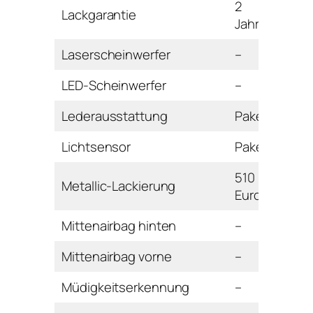
2
Lackgarantie
Jahre
Laserscheinwerfer
–
LED-Scheinwerfer
–
Lederausstattung
Paket
Lichtsensor
Paket
510
Metallic-Lackierung
Euro
Mittenairbag hinten
–
Mittenairbag vorne
–
Müdigkeitserkennung
–