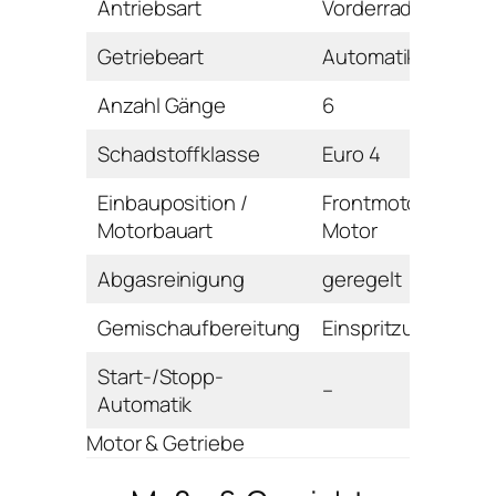
Antriebsart
Vorderrad
Getriebeart
Automatikgetriebe
Anzahl Gänge
6
Schadstoffklasse
Euro 4
Einbauposition /
Frontmotor / V-
Motorbauart
Motor
Abgasreinigung
geregelt
Gemischaufbereitung
Einspritzung
Start-/Stopp-
–
Automatik
Motor & Getriebe