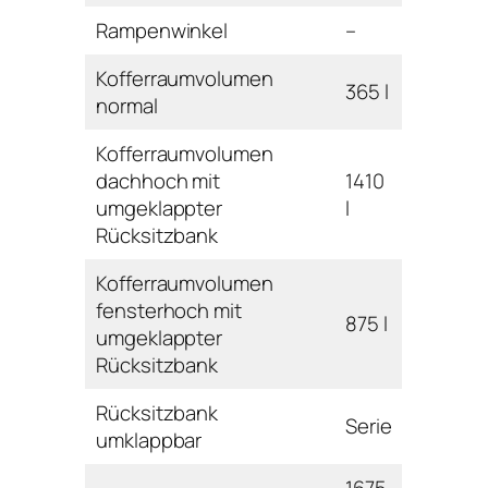
Rampenwinkel
–
Kofferraumvolumen
365 l
normal
Kofferraumvolumen
dachhoch mit
1410
umgeklappter
l
Rücksitzbank
Kofferraumvolumen
fensterhoch mit
875 l
umgeklappter
Rücksitzbank
Rücksitzbank
Serie
umklappbar
1675