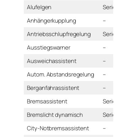
Alufelgen
Serie
Anhängerkupplung
–
Antriebsschlupfregelung
Serie
Ausstiegswarner
–
Ausweichassistent
–
Autom. Abstandsregelung
–
Berganfahrassistent
–
Bremsassistent
Serie
Bremslicht dynamisch
Serie
City-Notbremsassistent
–