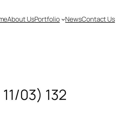
me
About Us
Portfolio
News
Contact Us
11/03) 132