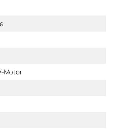
be
V-Motor