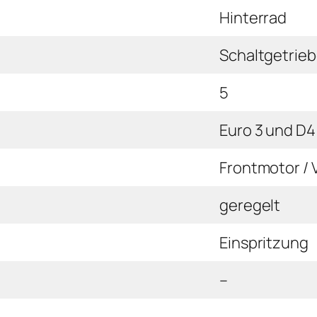
Hinterrad
Schaltgetrie
5
Euro 3 und D4
Frontmotor / 
geregelt
Einspritzung
–