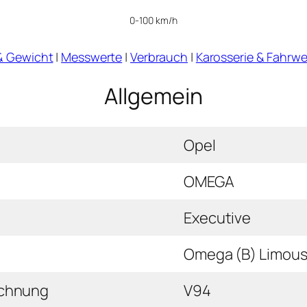
0-100 km/h
& Gewicht
|
Messwerte
|
Verbrauch
|
Karosserie & Fahrwe
Allgemein
Opel
OMEGA
Executive
Omega (B) Limousi
ichnung
V94