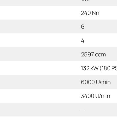
240 Nm
6
4
2597 ccm
132 kW (180 P
6000 U/min
3400 U/min
–