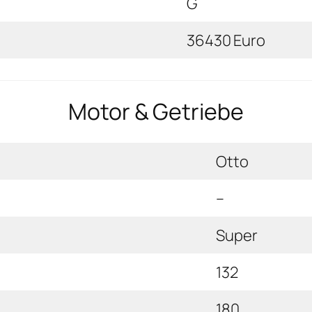
G
36430 Euro
Motor & Getriebe
Otto
–
Super
132
180