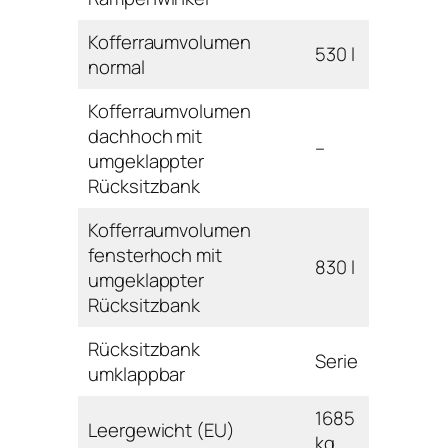
Kofferraumvolumen
530 l
normal
Kofferraumvolumen
dachhoch mit
–
umgeklappter
Rücksitzbank
Kofferraumvolumen
fensterhoch mit
830 l
umgeklappter
Rücksitzbank
Rücksitzbank
Serie
umklappbar
1685
Leergewicht (EU)
kg