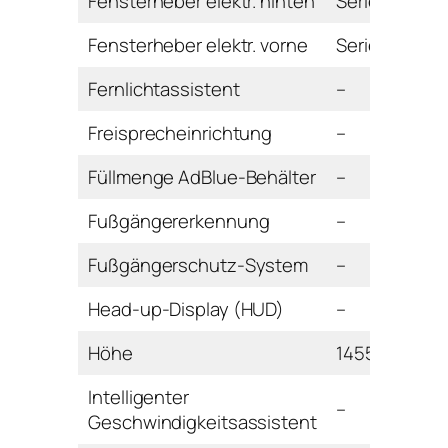
Fensterheber elektr. hinten
Serie
Fensterheber elektr. vorne
Serie
Fernlichtassistent
–
Freisprecheinrichtung
–
Füllmenge AdBlue-Behälter
–
Fußgängererkennung
–
Fußgängerschutz-System
–
Head-up-Display (HUD)
–
Höhe
1455 mm
Intelligenter
–
Geschwindigkeitsassistent