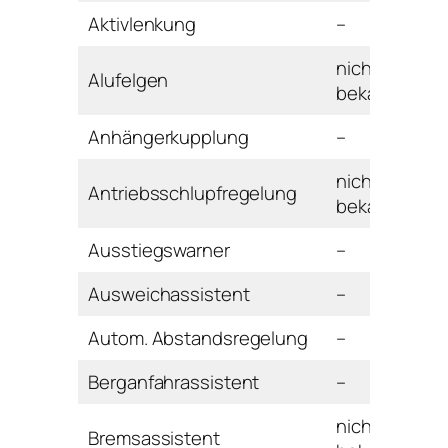
Aktivlenkung
–
nicht
Alufelgen
bekannt
Anhängerkupplung
–
nicht
Antriebsschlupfregelung
bekannt
Ausstiegswarner
–
Ausweichassistent
–
Autom. Abstandsregelung
–
Berganfahrassistent
–
nicht
Bremsassistent