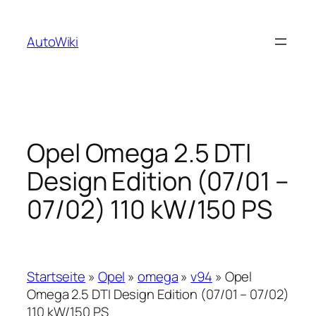
Zum
Inhalt
AutoWiki
springen
Opel Omega 2.5 DTI
Design Edition (07/01 –
07/02) 110 kW/150 PS
Startseite
»
Opel
»
omega
»
v94
»
Opel
Omega 2.5 DTI Design Edition (07/01 – 07/02)
110 kW/150 PS