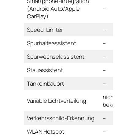
Smartphone-Integration
(Android Auto/Apple
–
CarPlay)
Speed-Limiter
–
Spurhalteassistent
–
Spurwechselassistent
–
Stauassistent
–
Tankeinbauort
–
nicht
Variable Lichtverteilung
bekannt
Verkehrsschild-Erkennung
–
WLAN Hotspot
–