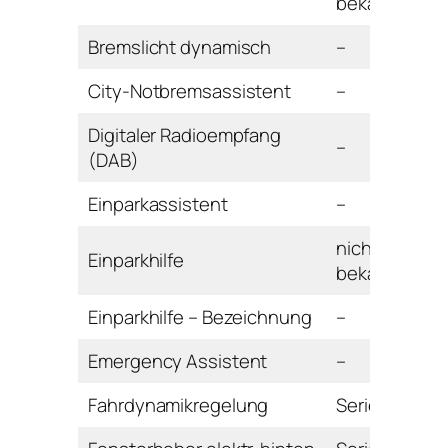
bekannt
Bremslicht dynamisch
–
City-Notbremsassistent
–
Digitaler Radioempfang
–
(DAB)
Einparkassistent
–
nicht
Einparkhilfe
bekannt
Einparkhilfe – Bezeichnung
–
Emergency Assistent
–
Fahrdynamikregelung
Serie