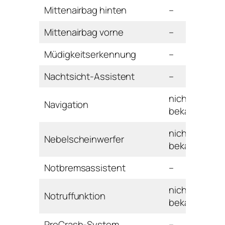
Mittenairbag hinten
–
Mittenairbag vorne
–
Müdigkeitserkennung
–
Nachtsicht-Assistent
–
nicht
Navigation
bekannt
nicht
Nebelscheinwerfer
bekannt
Notbremsassistent
–
nicht
Notruffunktion
bekannt
PreCrash-System
–