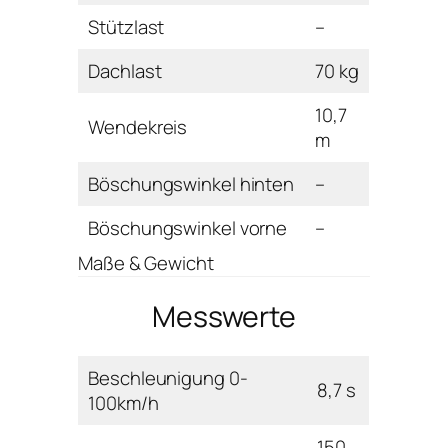
Stützlast
–
Dachlast
70 kg
10,7
Wendekreis
m
Böschungswinkel hinten
–
Böschungswinkel vorne
–
Maße & Gewicht
Messwerte
Beschleunigung 0-
8,7 s
100km/h
150