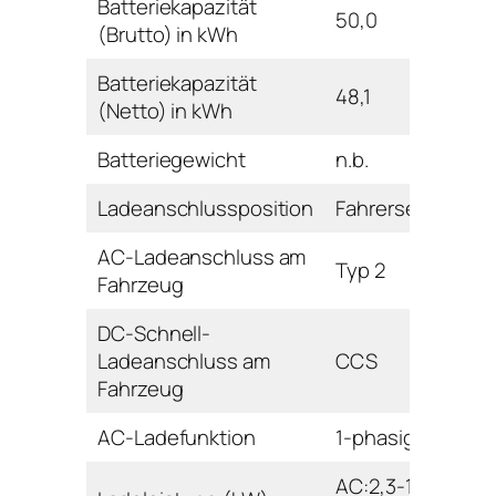
Batteriekapazität
50,0
(Brutto) in kWh
Batteriekapazität
48,1
(Netto) in kWh
Batteriegewicht
n.b.
Ladeanschlussposition
Fahrerseite hinte
AC-Ladeanschluss am
Typ 2
Fahrzeug
DC-Schnell-
Ladeanschluss am
CCS
Fahrzeug
AC-Ladefunktion
1-phasig,3-phasi
AC:2,3-11,0