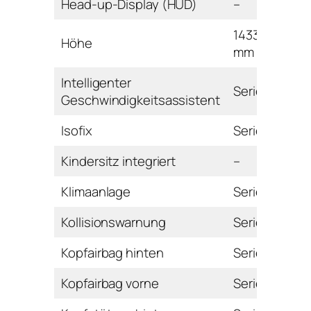
Head-up-Display (HUD)
–
1433
Höhe
mm
Intelligenter
Serie
Geschwindigkeitsassistent
Isofix
Serie
Kindersitz integriert
–
Klimaanlage
Serie
Kollisionswarnung
Serie
Kopfairbag hinten
Serie
Kopfairbag vorne
Serie