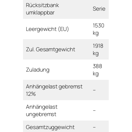
Rücksitzbank
Serie
umklappbar
1530
Leergewicht (EU)
kg
1918
Zul. Gesamtgewicht
kg
388
Zuladung
kg
Anhängelast gebremst
–
12%
Anhängelast
–
ungebremst
Gesamtzuggewicht
–