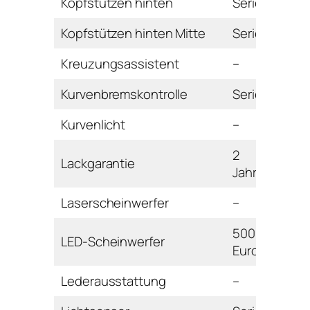
Kopfstützen hinten
Serie
Kopfstützen hinten Mitte
Serie
Kreuzungsassistent
–
Kurvenbremskontrolle
Serie
Kurvenlicht
–
2
Lackgarantie
Jahre
Laserscheinwerfer
–
500
LED-Scheinwerfer
Euro
Lederausstattung
–