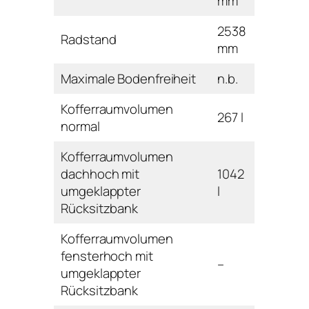
mm
2538
Radstand
mm
Maximale Bodenfreiheit
n.b.
Kofferraumvolumen
267 l
normal
Kofferraumvolumen
dachhoch mit
1042
umgeklappter
l
Rücksitzbank
Kofferraumvolumen
fensterhoch mit
–
umgeklappter
Rücksitzbank