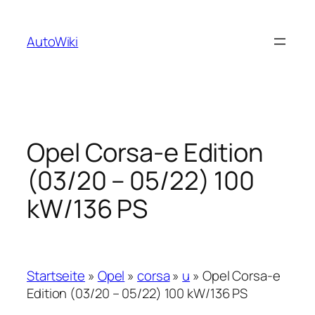
Zum
Inhalt
AutoWiki
springen
Opel Corsa-e Edition
(03/20 – 05/22) 100
kW/136 PS
Startseite
»
Opel
»
corsa
»
u
»
Opel Corsa-e
Edition (03/20 – 05/22) 100 kW/136 PS