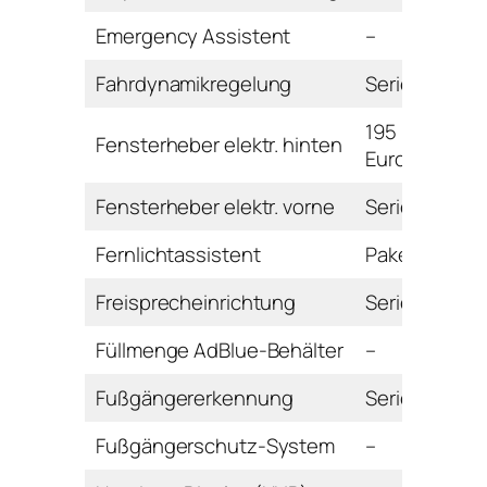
Emergency Assistent
–
Fahrdynamikregelung
Serie
195
Fensterheber elektr. hinten
Euro
Fensterheber elektr. vorne
Serie
Fernlichtassistent
Paket
Freisprecheinrichtung
Serie
Füllmenge AdBlue-Behälter
–
Fußgängererkennung
Serie
Fußgängerschutz-System
–