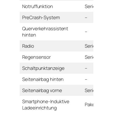
Notruffunktion
Serie
PreCrash-System
–
Querverkehrassistent
–
hinten
Radio
Serie
Regensensor
Serie
Schaltpunktanzeige
–
Seitenairbag hinten
–
Seitenairbag vorne
Serie
Smartphone-Induktive
Paket
Ladeeinrichtung