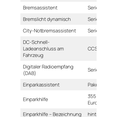
Bremsassistent
Serie
Bremslicht dynamisch
Serie
City-Notbremsassistent
Serie
DC-Schnell-
Ladeanschluss am
CCS
Fahrzeug
Digitaler Radioempfang
Serie
(DAB)
Einparkassistent
Paket
355
Einparkhilfe
Euro
Einparkhilfe – Bezeichnung
hinten