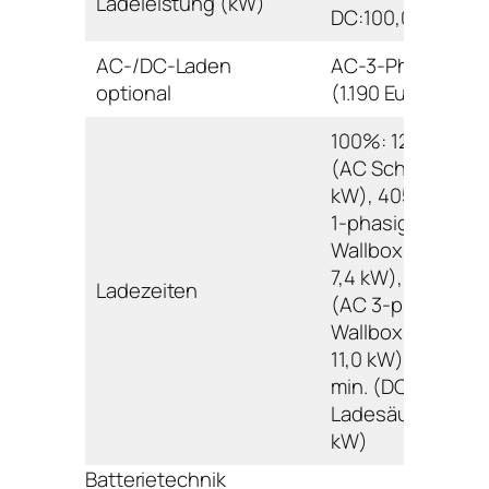
Ladeleistung (kW)
DC:100,0
AC-/DC-Laden
AC-3-Phasig 11 k
optional
(1.190 Euro)
100%: 1260 min.
(AC Schuko 2,3
kW), 405 min. (A
1-phasig
Wallbox/Ladesäu
7,4 kW), 315 min.
Ladezeiten
(AC 3-phasig
Wallbox/Ladesäu
11,0 kW); 80%: 30
min. (DC
Ladesäule 100,0
kW)
Batterietechnik