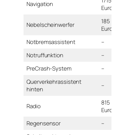
1715
Navigation
Euro
185
Nebelscheinwerfer
Euro
Notbremsassistent
–
Notruffunktion
–
PreCrash-System
–
Querverkehrassistent
–
hinten
815
Radio
Euro
Regensensor
–