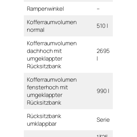
Rampenwinkel
–
Kofferraumvolumen
510 l
normal
Kofferraumvolumen
dachhoch mit
2695
umgeklappter
l
Rücksitzbank
Kofferraumvolumen
fensterhoch mit
990 l
umgeklappter
Rücksitzbank
Rücksitzbank
Serie
umklappbar
1325