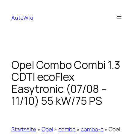
Zum
Inhalt
AutoWiki
springen
Opel Combo Combi 1.3
CDTI ecoFlex
Easytronic (07/08 –
11/10) 55 kW/75 PS
Startseite
»
Opel
»
combo
»
combo-c
»
Opel