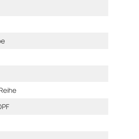
be
 Reihe
DPF