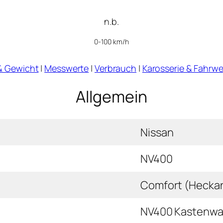
n.b.
0-100 km/h
& Gewicht
|
Messwerte
|
Verbrauch
|
Karosserie & Fahrwe
Allgemein
Nissan
NV400
Comfort (Heckan
NV400 Kastenwag