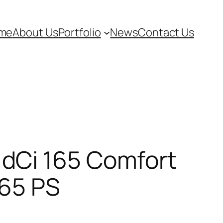
me
About Us
Portfolio
News
Contact Us
dCi 165 Comfort
165 PS