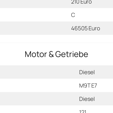
210 Euro
C
46505 Euro
Motor & Getriebe
Diesel
M9T E7
Diesel
121