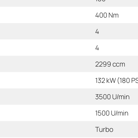
400 Nm
4
4
2299 ccm
132 kW (180 P
3500 U/min
1500 U/min
Turbo