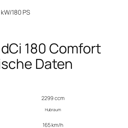
2 kW/180 PS
dCi 180 Comfort
nische Daten
2299 ccm
Hubraum
165 km/h