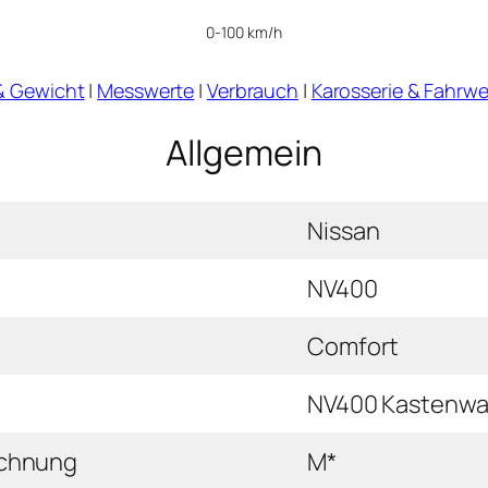
0-100 km/h
& Gewicht
|
Messwerte
|
Verbrauch
|
Karosserie & Fahrwe
Allgemein
Nissan
NV400
Comfort
NV400 Kastenwag
ichnung
M*