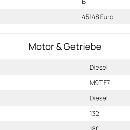
B
45148 Euro
Motor & Getriebe
Diesel
M9T F7
Diesel
132
180