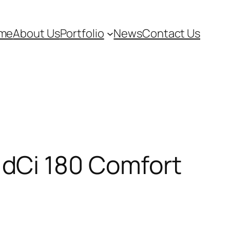
me
About Us
Portfolio
News
Contact Us
dCi 180 Comfort