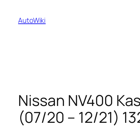
Zum
Inhalt
AutoWiki
springen
Nissan NV400 Kas
(07/20 – 12/21) 1