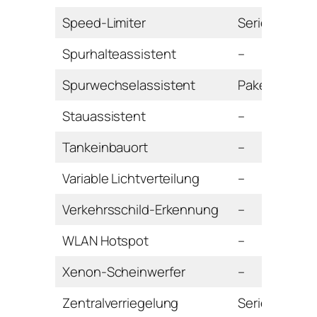
Speed-Limiter
Serie
Spurhalteassistent
–
Spurwechselassistent
Paket
Stauassistent
–
Tankeinbauort
–
Variable Lichtverteilung
–
Verkehrsschild-Erkennung
–
WLAN Hotspot
–
Xenon-Scheinwerfer
–
Zentralverriegelung
Serie