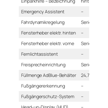
Einparkhilfe – Bezeichnung
hinten
Emergency Assistent
–
Fahrdynamikregelung
Serie
Fensterheber elektr. hinten
–
Fensterheber elektr. vorne
Serie
Fernlichtassistent
–
Freisprecheinrichtung
Serie
Füllmenge AdBlue-Behälter
24,7 l
Fußgängererkennung
–
Fußgängerschutz-System
–
Head-up-Display (HUD)
–