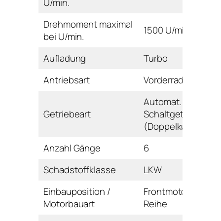
U/min.
Drehmoment maximal
1500 U/min
bei U/min.
Aufladung
Turbo
Antriebsart
Vorderrad
Automat.
Getriebeart
Schaltgetriebe
(Doppelkupplung)
Anzahl Gänge
6
Schadstoffklasse
LKW
Einbauposition /
Frontmotor /
Motorbauart
Reihe