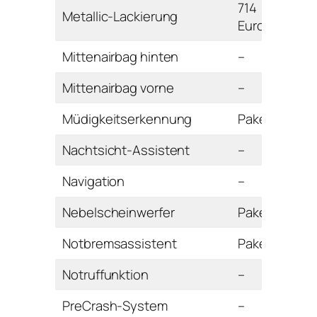
714
Metallic-Lackierung
Euro
Mittenairbag hinten
–
Mittenairbag vorne
–
Müdigkeitserkennung
Paket
Nachtsicht-Assistent
–
Navigation
–
Nebelscheinwerfer
Paket
Notbremsassistent
Paket
Notruffunktion
–
PreCrash-System
–