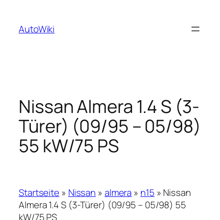
Zum
Inhalt
AutoWiki
springen
Nissan Almera 1.4 S (3-
Türer) (09/95 – 05/98)
55 kW/75 PS
Startseite
»
Nissan
»
almera
»
n15
»
Nissan
Almera 1.4 S (3-Türer) (09/95 – 05/98) 55
kW/75 PS