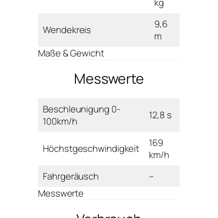
kg
9,6
Wendekreis
m
Maße & Gewicht
Messwerte
Beschleunigung 0-
12,8 s
100km/h
169
Höchstgeschwindigkeit
km/h
Fahrgeräusch
–
Messwerte