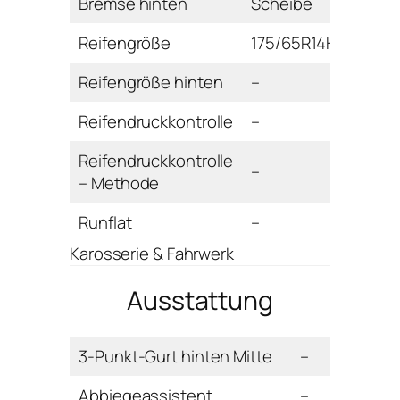
Bremse hinten
Scheibe
Reifengröße
175/65R14H
Reifengröße hinten
–
Reifendruckkontrolle
–
Reifendruckkontrolle
–
– Methode
Runflat
–
Karosserie & Fahrwerk
Ausstattung
3-Punkt-Gurt hinten Mitte
–
Abbiegeassistent
–