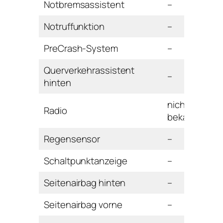
Notbremsassistent
–
Notruffunktion
–
PreCrash-System
–
Querverkehrassistent
–
hinten
nicht
Radio
bekannt
Regensensor
–
Schaltpunktanzeige
–
Seitenairbag hinten
–
Seitenairbag vorne
–