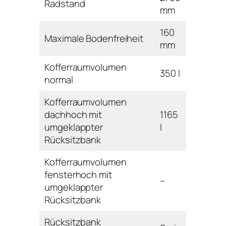
Radstand
mm
160
Maximale Bodenfreiheit
mm
Kofferraumvolumen
350 l
normal
Kofferraumvolumen
dachhoch mit
1165
umgeklappter
l
Rücksitzbank
Kofferraumvolumen
fensterhoch mit
–
umgeklappter
Rücksitzbank
Rücksitzbank