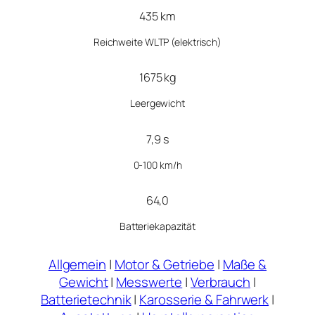
435 km
Reichweite WLTP (elektrisch)
1675 kg
Leergewicht
7,9 s
0-100 km/h
64,0
Batteriekapazität
Allgemein
|
Motor & Getriebe
|
Maße &
Gewicht
|
Messwerte
|
Verbrauch
|
Batterietechnik
|
Karosserie & Fahrwerk
|