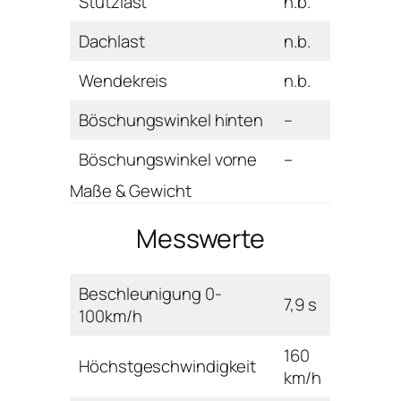
Stützlast
n.b.
Dachlast
n.b.
Wendekreis
n.b.
Böschungswinkel hinten
–
Böschungswinkel vorne
–
Maße & Gewicht
Messwerte
Beschleunigung 0-
7,9 s
100km/h
160
Höchstgeschwindigkeit
km/h