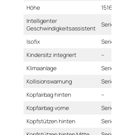
Höhe
1516 mm
Intelligenter
Serie
Geschwindigkeitsassistent
Isofix
Serie
Kindersitz integriert
–
Klimaanlage
Serie
Kollisionswarnung
Serie
Kopfairbag hinten
–
Kopfairbag vorne
Serie
Kopfstützen hinten
Serie
Kopfstützen hinten Mitte
Serie