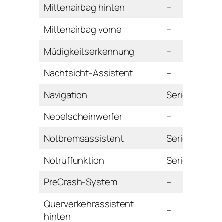
Mittenairbag hinten
–
Mittenairbag vorne
–
Müdigkeitserkennung
–
Nachtsicht-Assistent
–
Navigation
Serie
Nebelscheinwerfer
–
Notbremsassistent
Serie
Notruffunktion
Serie
PreCrash-System
–
Querverkehrassistent
–
hinten