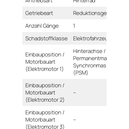
Antriebsart
Hinterrad
Getriebeart
Reduktionsgetriebe
Anzahl Gänge
1
Schadstoffklasse
Elektrofahrzeug
Hinterachse /
Einbauposition /
Permanentmagnet-
Motorbauart
Synchronmaschine
(Elektromotor 1)
(PSM)
Einbauposition /
Motorbauart
–
(Elektromotor 2)
Einbauposition /
Motorbauart
–
(Elektromotor 3)