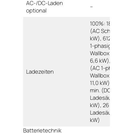
AC-/DC-Laden
–
optional
100%: 1842 min.
(AC Schuko 2,2
kW), 612 min. (AC
1-phasig
Wallbox/Ladesäu
6,6 kW), 372 min.
(AC 1-phasig
Ladezeiten
Wallbox/Ladesäu
11,0 kW); 80%: 59
min. (DC
Ladesäule 50,0
kW), 26 min. (DC
Ladesäule 140,0
kW)
Batterietechnik