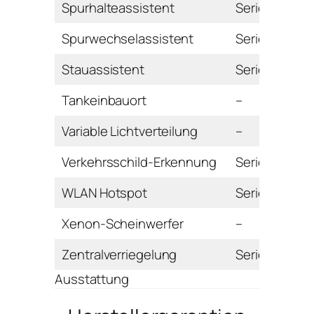
Spurhalteassistent
Serie
Spurwechselassistent
Serie
Stauassistent
Serie
Tankeinbauort
–
Variable Lichtverteilung
–
Verkehrsschild-Erkennung
Serie
WLAN Hotspot
Serie
Xenon-Scheinwerfer
–
Zentralverriegelung
Serie
Ausstattung