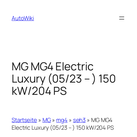
Zum
Inhalt
AutoWiki
springen
MG MG4 Electric
Luxury (05/23 – ) 150
kW/204 PS
Startseite
»
MG
»
mg4
»
seh3
»
MG MG4
Electric Luxury (05/23 – ) 150 kW/204 PS