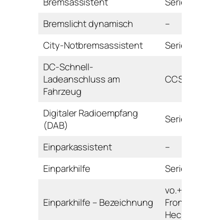
Bremsassistent
Serie
Bremslicht dynamisch
–
City-Notbremsassistent
Serie
DC-Schnell-
Ladeanschluss am
CCS
Fahrzeug
Digitaler Radioempfang
Serie
(DAB)
Einparkassistent
–
Einparkhilfe
Serie
vo.+hi. mit
Einparkhilfe – Bezeichnung
Front- und
Heckkamera