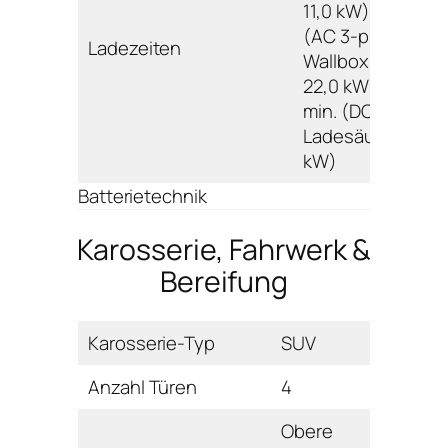
11,0 kW), 255 min.
(AC 3-phasig
Ladezeiten
Wallbox/Ladesäu
22,0 kW); 80%: 3
min. (DC
Ladesäule 170,0
kW)
Batterietechnik
Karosserie, Fahrwerk &
Bereifung
Karosserie-Typ
SUV
Anzahl Türen
4
Obere