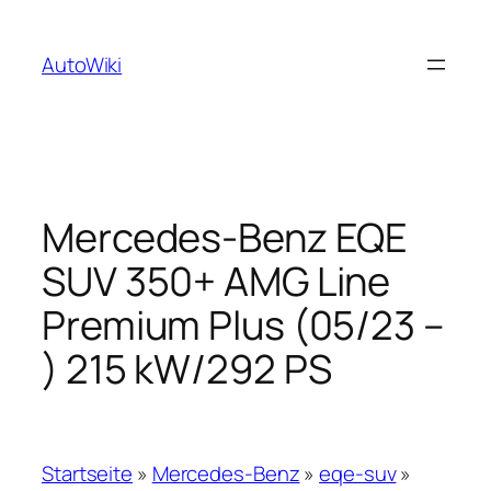
Zum
Inhalt
AutoWiki
springen
Mercedes-Benz EQE
SUV 350+ AMG Line
Premium Plus (05/23 –
) 215 kW/292 PS
Startseite
»
Mercedes-Benz
»
eqe-suv
»