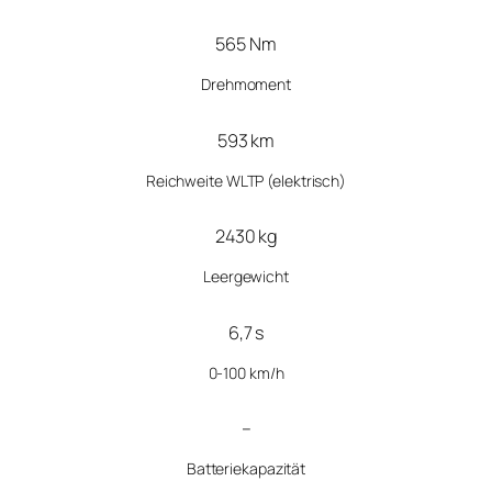
565 Nm
Drehmoment
593 km
Reichweite WLTP (elektrisch)
2430 kg
Leergewicht
6,7 s
0-100 km/h
–
Batteriekapazität