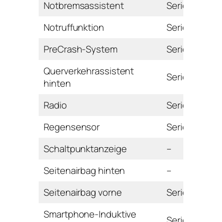
Notbremsassistent
Serie
Notruffunktion
Serie
PreCrash-System
Serie
Querverkehrassistent
Serie
hinten
Radio
Serie
Regensensor
Serie
Schaltpunktanzeige
–
Seitenairbag hinten
–
Seitenairbag vorne
Serie
Smartphone-Induktive
Serie