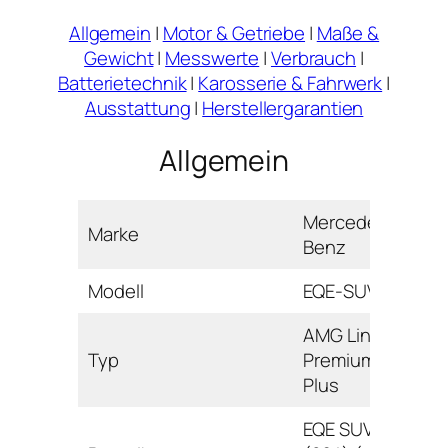
Allgemein
|
Motor & Getriebe
|
Maße &
Gewicht
|
Messwerte
|
Verbrauch
|
Batterietechnik
|
Karosserie & Fahrwerk
|
Ausstattung
|
Herstellergarantien
Allgemein
Mercedes-
Marke
Benz
Modell
EQE-SUV
AMG Line
Typ
Premium
Plus
EQE SUV