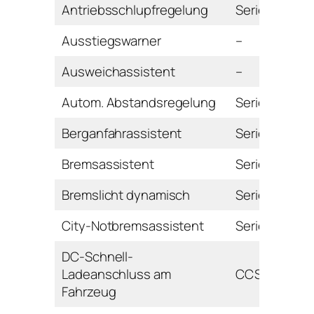
Antriebsschlupfregelung
Serie
Ausstiegswarner
–
Ausweichassistent
–
Autom. Abstandsregelung
Serie
Berganfahrassistent
Serie
Bremsassistent
Serie
Bremslicht dynamisch
Serie
City-Notbremsassistent
Serie
DC-Schnell-
Ladeanschluss am
CCS
Fahrzeug