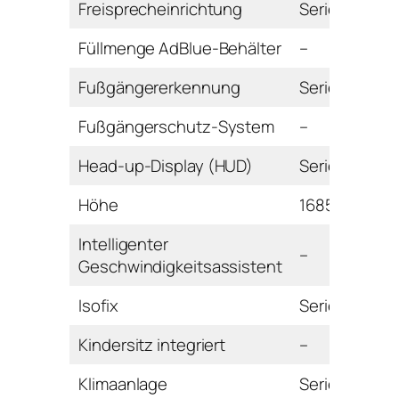
Freisprecheinrichtung
Serie
Füllmenge AdBlue-Behälter
–
Fußgängererkennung
Serie
Fußgängerschutz-System
–
Head-up-Display (HUD)
Serie
Höhe
1685 mm
Intelligenter
–
Geschwindigkeitsassistent
Isofix
Serie
Kindersitz integriert
–
Klimaanlage
Serie