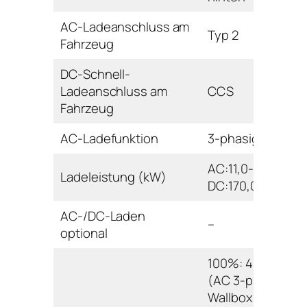
AC-Ladeanschluss am
Typ 2
Fahrzeug
DC-Schnell-
Ladeanschluss am
CCS
Fahrzeug
AC-Ladefunktion
3-phasig
AC:11,0-22,0
Ladeleistung (kW)
DC:170,0
AC-/DC-Laden
–
optional
100%: 480 min.
(AC 3-phasig
Wallbox/Ladesäu