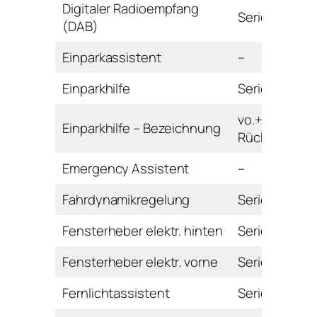
Digitaler Radioempfang
Serie
(DAB)
Einparkassistent
–
Einparkhilfe
Serie
vo.+hi. mit
Einparkhilfe – Bezeichnung
Rückfahrkam
Emergency Assistent
–
Fahrdynamikregelung
Serie
Fensterheber elektr. hinten
Serie
Fensterheber elektr. vorne
Serie
Fernlichtassistent
Serie