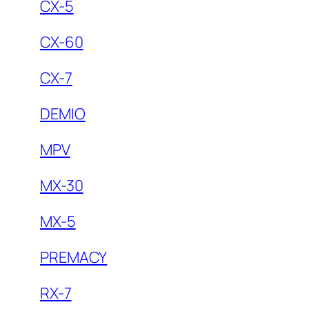
CX-5
CX-60
CX-7
DEMIO
MPV
MX-30
MX-5
PREMACY
RX-7