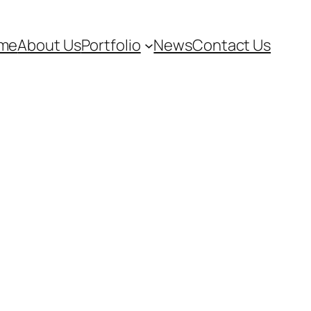
me
About Us
Portfolio
News
Contact Us