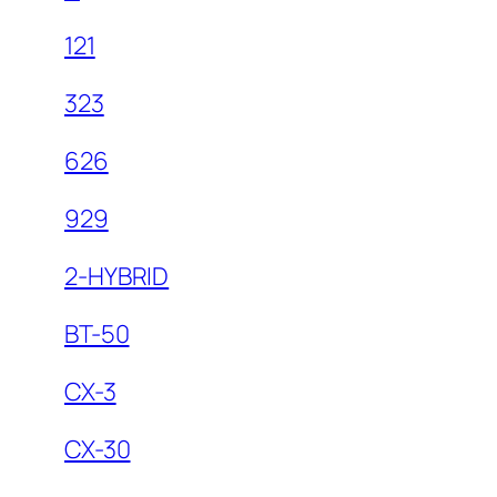
121
323
626
929
2-HYBRID
BT-50
CX-3
CX-30