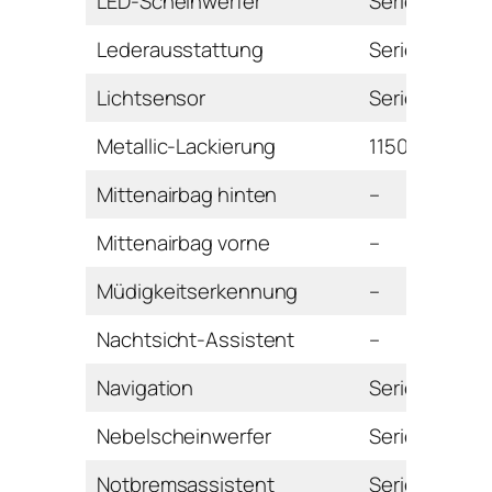
LED-Scheinwerfer
Serie
Lederausstattung
Serie
Lichtsensor
Serie
Metallic-Lackierung
1150 Euro
Mittenairbag hinten
–
Mittenairbag vorne
–
Müdigkeitserkennung
–
Nachtsicht-Assistent
–
Navigation
Serie
Nebelscheinwerfer
Serie
Notbremsassistent
Serie