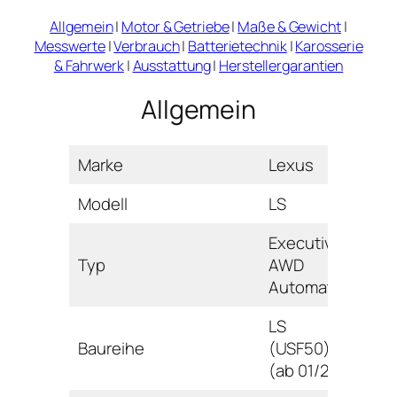
Allgemein
|
Motor & Getriebe
|
Maße & Gewicht
|
Messwerte
|
Verbrauch
|
Batterietechnik
|
Karosserie
& Fahrwerk
|
Ausstattung
|
Herstellergarantien
Allgemein
Marke
Lexus
Modell
LS
Executive
Typ
AWD
Automatik
LS
Baureihe
(USF50)
(ab 01/21)