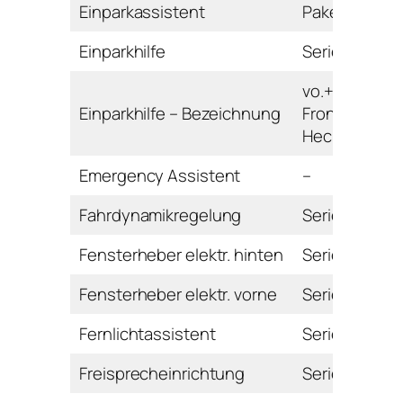
Einparkassistent
Paket
Einparkhilfe
Serie
vo.+hi. mit
Einparkhilfe – Bezeichnung
Front- und
Heckkamera
Emergency Assistent
–
Fahrdynamikregelung
Serie
Fensterheber elektr. hinten
Serie
Fensterheber elektr. vorne
Serie
Fernlichtassistent
Serie
Freisprecheinrichtung
Serie