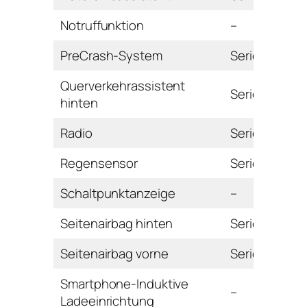
Notruffunktion
–
PreCrash-System
Serie
Querverkehrassistent
Serie
hinten
Radio
Serie
Regensensor
Serie
Schaltpunktanzeige
–
Seitenairbag hinten
Serie
Seitenairbag vorne
Serie
Smartphone-Induktive
–
Ladeeinrichtung