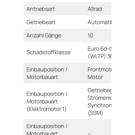
Antriebsart
Allrad
Getriebeart
Automatikgetriebe
Anzahl Gänge
10
Euro 6d-ISC-FCM
Schadstoffklasse
(WLTP) 36AP-AR
Einbauposition /
Frontmotor / V-
Motorbauart
Motor
Getriebegehäuse 
Einbauposition /
Stromerregte
Motorbauart
Synchronmaschin
(Elektromotor 1)
(SSM)
Einbauposition /
Motorbauart
–