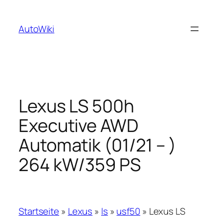
Zum
Inhalt
AutoWiki
springen
Lexus LS 500h
Executive AWD
Automatik (01/21 – )
264 kW/359 PS
Startseite
»
Lexus
»
ls
»
usf50
»
Lexus LS