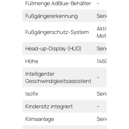
Füllmenge AdBlue-Behälter
–
Fußgängererkennung
Serie
Aktive
Fußgängerschutz-System
Motorhaube
Head-up-Display (HUD)
Serie
Höhe
1460 mm
Intelligenter
–
Geschwindigkeitsassistent
Isofix
Serie
Kindersitz integriert
–
Klimaanlage
Serie