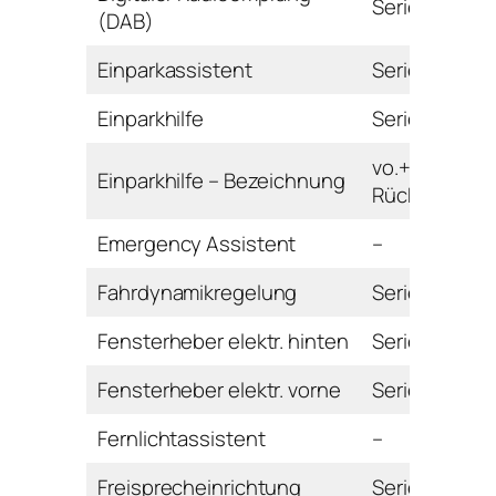
Serie
(DAB)
Einparkassistent
Serie
Einparkhilfe
Serie
vo.+hi. mit
Einparkhilfe – Bezeichnung
Rückfahrkam
Emergency Assistent
–
Fahrdynamikregelung
Serie
Fensterheber elektr. hinten
Serie
Fensterheber elektr. vorne
Serie
Fernlichtassistent
–
Freisprecheinrichtung
Serie