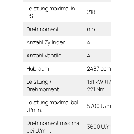
Leistung maximal in
218
PS
Drehmoment
n.b.
Anzahl Zylinder
4
Anzahl Ventile
4
Hubraum
2487 ccm
Leistung /
131 kW (178 PS) /
Drehmoment
221 Nm
Leistung maximal bei
5700 U/min
U/min.
Drehmoment maximal
3600 U/min
bei U/min.