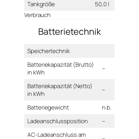
Tankgröße
50,0 l
Verbrauch
Batterietechnik
Speichertechnik
Batteriekapazität (Brutto)
–
in kWh
Batteriekapazität (Netto)
–
in kWh
Batteriegewicht
n.b.
Ladeanschlussposition
–
AC-Ladeanschluss am
–