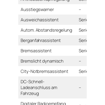
Ausstiegswarner
–
Ausweichassistent
Serie
Autom. Abstandsregelung
Serie
Berganfahrassistent
Serie
Bremsassistent
Serie
Bremslicht dynamisch
–
City-Notbremsassistent
Serie
DC-Schnell-
Ladeanschluss am
–
Fahrzeug
Digitaler Radioempfang