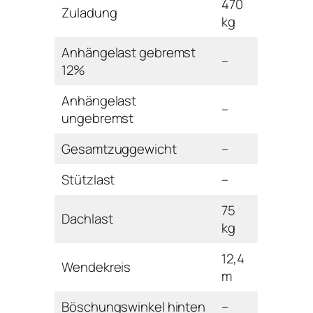
470
Zuladung
kg
Anhängelast gebremst
–
12%
Anhängelast
–
ungebremst
Gesamtzuggewicht
–
Stützlast
–
75
Dachlast
kg
12,4
Wendekreis
m
Böschungswinkel hinten
–