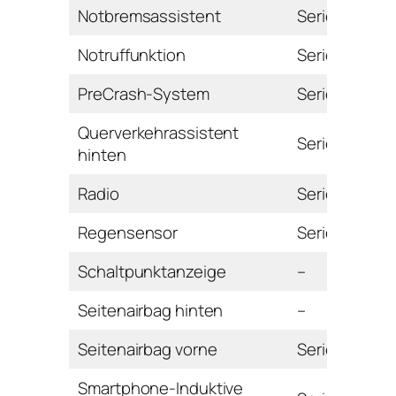
Notbremsassistent
Serie
Notruffunktion
Serie
PreCrash-System
Serie
Querverkehrassistent
Serie
hinten
Radio
Serie
Regensensor
Serie
Schaltpunktanzeige
–
Seitenairbag hinten
–
Seitenairbag vorne
Serie
Smartphone-Induktive