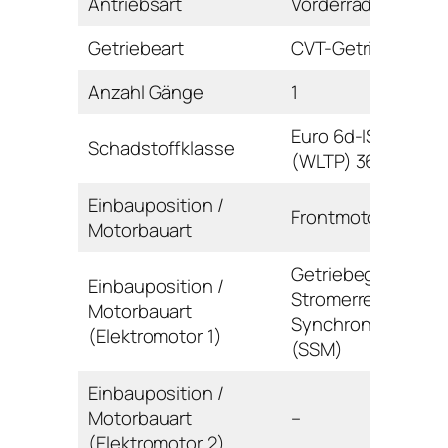
Antriebsart
Vorderrad
Getriebeart
CVT-Getriebe
Anzahl Gänge
1
Euro 6d-ISC-FCM
Schadstoffklasse
(WLTP) 36AP-AR
Einbauposition /
Frontmotor / Reihe
Motorbauart
Getriebegehäuse 
Einbauposition /
Stromerregte
Motorbauart
Synchronmaschin
(Elektromotor 1)
(SSM)
Einbauposition /
Motorbauart
–
(Elektromotor 2)