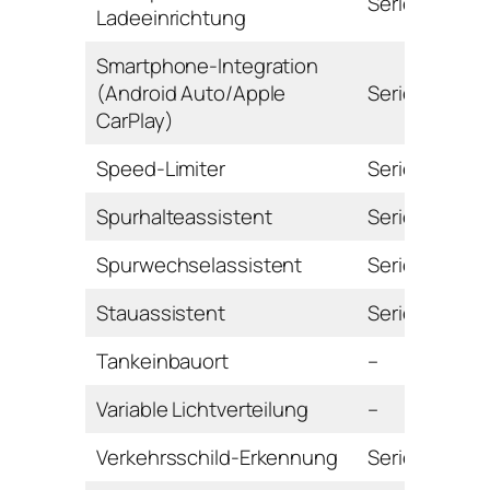
Serie
Ladeeinrichtung
Smartphone-Integration
(Android Auto/Apple
Serie
CarPlay)
Speed-Limiter
Serie
Spurhalteassistent
Serie
Spurwechselassistent
Serie
Stauassistent
Serie
Tankeinbauort
–
Variable Lichtverteilung
–
Verkehrsschild-Erkennung
Serie