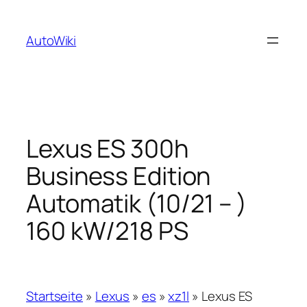
Zum
Inhalt
AutoWiki
springen
Lexus ES 300h
Business Edition
Automatik (10/21 – )
160 kW/218 PS
Startseite
»
Lexus
»
es
»
xz1l
»
Lexus ES