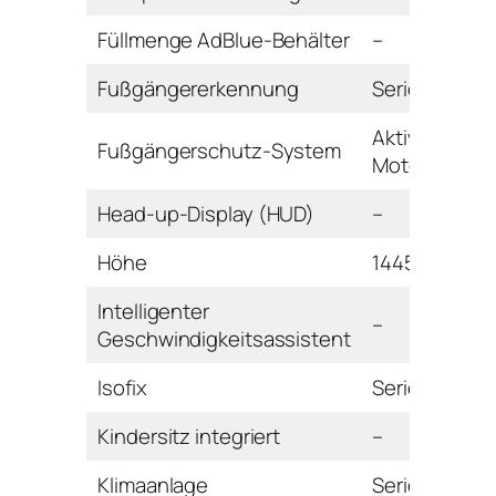
Füllmenge AdBlue-Behälter
–
Fußgängererkennung
Serie
Aktive
Fußgängerschutz-System
Motorhaube
Head-up-Display (HUD)
–
Höhe
1445 mm
Intelligenter
–
Geschwindigkeitsassistent
Isofix
Serie
Kindersitz integriert
–
Klimaanlage
Serie