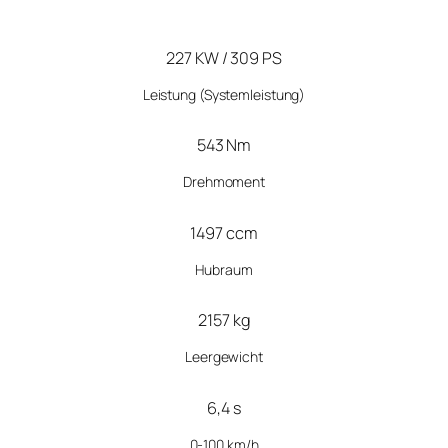
227 KW / 309 PS
Leistung
(Systemleistung)
543 Nm
Drehmoment
1497 ccm
Hubraum
2157 kg
Leergewicht
6,4 s
0-100 km/h