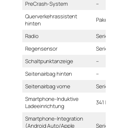
PreCrash-System
–
Querverkehrassistent
Paket
hinten
Radio
Serie
Regensensor
Serie
Schaltpunktanzeige
–
Seitenairbag hinten
–
Seitenairbag vorne
Serie
Smartphone-Induktive
341 Euro
Ladeeinrichtung
Smartphone-Integration
(Android Auto/Apple
Serie