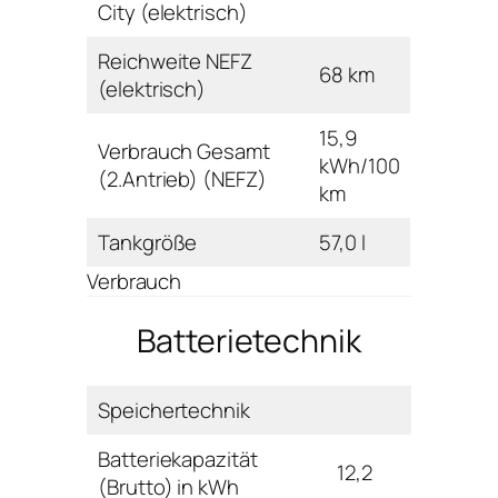
City (elektrisch)
Reichweite NEFZ
68 km
(elektrisch)
15,9
Verbrauch Gesamt
kWh/100
(2.Antrieb) (NEFZ)
km
Tankgröße
57,0 l
Verbrauch
Batterietechnik
Speichertechnik
Batteriekapazität
12,2
(Brutto) in kWh