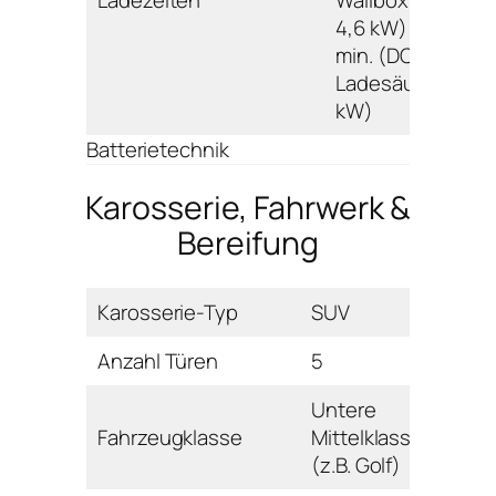
4,6 kW); 80%: 30
min. (DC
Ladesäule 32,0
kW)
Batterietechnik
Karosserie, Fahrwerk &
Bereifung
Karosserie-Typ
SUV
Anzahl Türen
5
Untere
Fahrzeugklasse
Mittelklasse
(z.B. Golf)