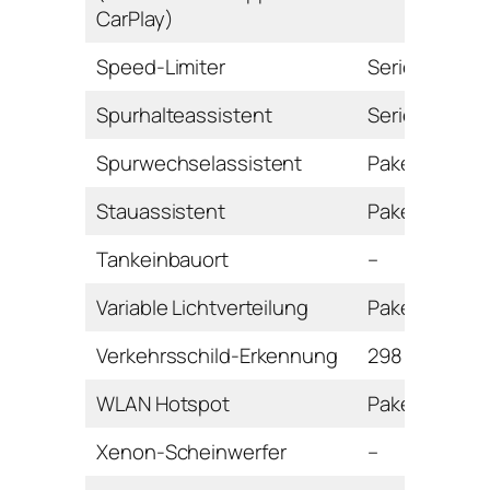
CarPlay)
Speed-Limiter
Serie
Spurhalteassistent
Serie
Spurwechselassistent
Paket
Stauassistent
Paket
Tankeinbauort
–
Variable Lichtverteilung
Paket
Verkehrsschild-Erkennung
298 Euro
WLAN Hotspot
Paket
Xenon-Scheinwerfer
–