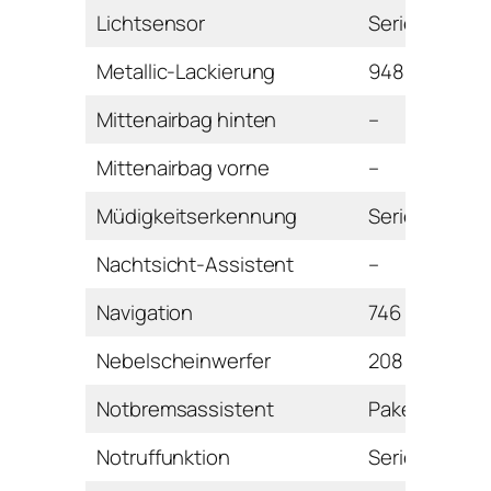
Lichtsensor
Serie
Metallic-Lackierung
948 Euro
Mittenairbag hinten
–
Mittenairbag vorne
–
Müdigkeitserkennung
Serie
Nachtsicht-Assistent
–
Navigation
746 Euro
Nebelscheinwerfer
208 Euro
Notbremsassistent
Paket
Notruffunktion
Serie