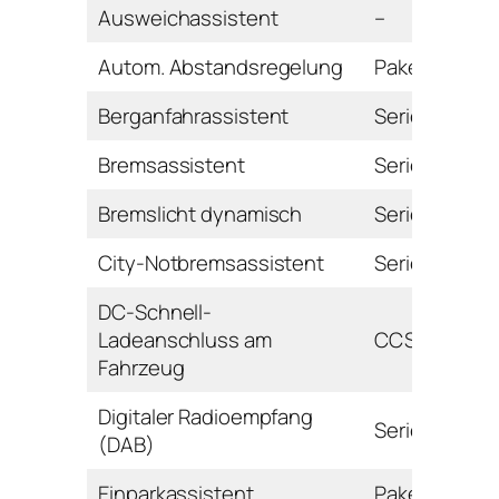
Ausweichassistent
–
Autom. Abstandsregelung
Paket
Berganfahrassistent
Serie
Bremsassistent
Serie
Bremslicht dynamisch
Serie
City-Notbremsassistent
Serie
DC-Schnell-
Ladeanschluss am
CCS
Fahrzeug
Digitaler Radioempfang
Serie
(DAB)
Einparkassistent
Paket