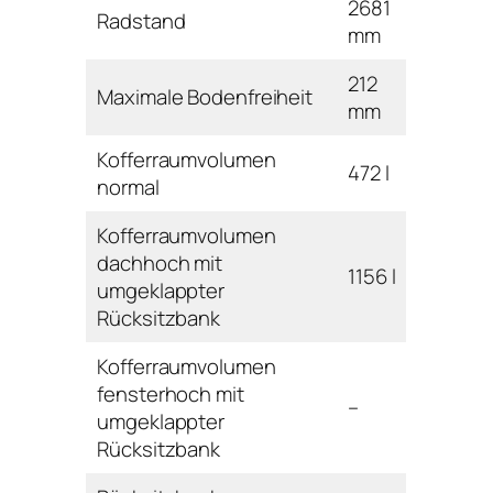
2681
Radstand
mm
212
Maximale Bodenfreiheit
mm
Kofferraumvolumen
472 l
normal
Kofferraumvolumen
dachhoch mit
1156 l
umgeklappter
Rücksitzbank
Kofferraumvolumen
fensterhoch mit
–
umgeklappter
Rücksitzbank