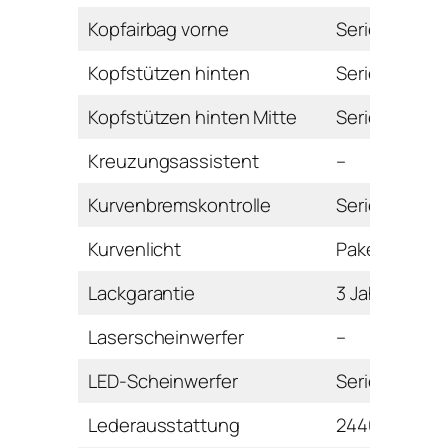
Kopfairbag vorne
Serie
Kopfstützen hinten
Serie
Kopfstützen hinten Mitte
Serie
Kreuzungsassistent
–
Kurvenbremskontrolle
Serie
Kurvenlicht
Paket
Lackgarantie
3 Jahre
Laserscheinwerfer
–
LED-Scheinwerfer
Serie
Lederausstattung
2446 Euro