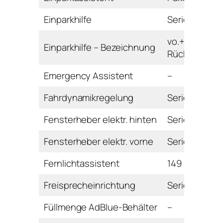
Einparkhilfe
Serie
vo.+hi. mit
Einparkhilfe – Bezeichnung
Rückfahrkam
Emergency Assistent
–
Fahrdynamikregelung
Serie
Fensterheber elektr. hinten
Serie
Fensterheber elektr. vorne
Serie
Fernlichtassistent
149 Euro
Freisprecheinrichtung
Serie
Füllmenge AdBlue-Behälter
–