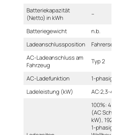
Batteriekapazität
–
(Netto) in kWh
Batteriegewicht
n.b.
Ladeanschlussposition
Fahrerseite hinte
AC-Ladeanschluss am
Typ 2
Fahrzeug
AC-Ladefunktion
1-phasig
Ladeleistung (kW)
AC:2,3-4,6 DC:32
100%: 402 min.
(AC Schuko 2,3
kW), 192 min. (AC
1-phasig
Ladezeiten
Wallbox/Ladesäu