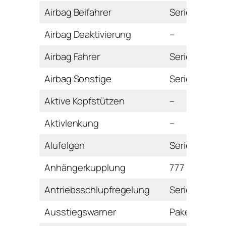
Airbag Beifahrer
Serie
Airbag Deaktivierung
–
Airbag Fahrer
Serie
Airbag Sonstige
Serie
Aktive Kopfstützen
–
Aktivlenkung
–
Alufelgen
Serie
Anhängerkupplung
777 Euro
Antriebsschlupfregelung
Serie
Ausstiegswarner
Paket