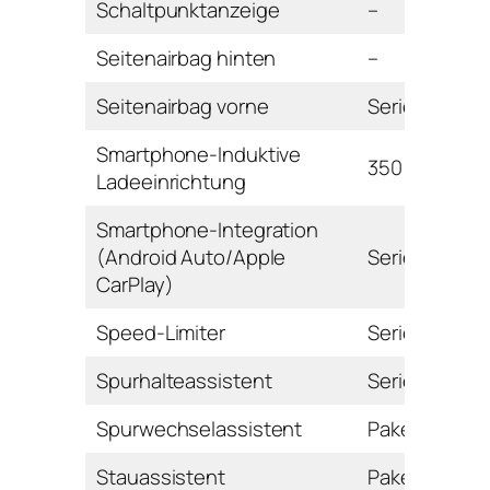
Schaltpunktanzeige
–
Seitenairbag hinten
–
Seitenairbag vorne
Serie
Smartphone-Induktive
350 Euro
Ladeeinrichtung
Smartphone-Integration
(Android Auto/Apple
Serie
CarPlay)
Speed-Limiter
Serie
Spurhalteassistent
Serie
Spurwechselassistent
Paket
Stauassistent
Paket