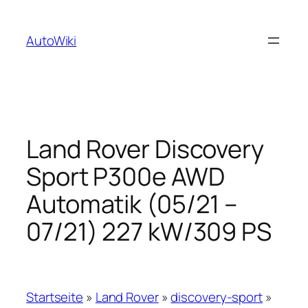
Zum
Inhalt
AutoWiki
springen
Land Rover Discovery
Sport P300e AWD
Automatik (05/21 –
07/21) 227 kW/309 PS
Startseite
»
Land Rover
»
discovery-sport
»