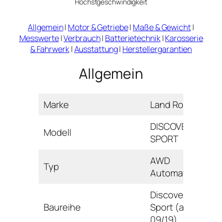
Höchstgeschwindigkeit
Allgemein
|
Motor & Getriebe
|
Maße & Gewicht
|
Messwerte
|
Verbrauch
|
Batterietechnik
|
Karosserie
& Fahrwerk
|
Ausstattung
|
Herstellergarantien
Allgemein
Marke
Land Rover
DISCOVERY-
Modell
SPORT
AWD
Typ
Automatik
Discovery
Baureihe
Sport (ab
09/19)