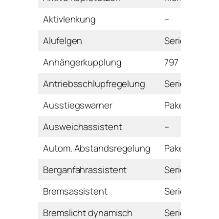
Aktivlenkung
–
Alufelgen
Serie
Anhängerkupplung
797 Euro
Antriebsschlupfregelung
Serie
Ausstiegswarner
Paket
Ausweichassistent
–
Autom. Abstandsregelung
Paket
Berganfahrassistent
Serie
Bremsassistent
Serie
Bremslicht dynamisch
Serie