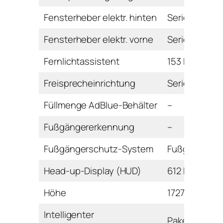
Fensterheber elektr. hinten
Serie
Fensterheber elektr. vorne
Serie
Fernlichtassistent
153 Euro
Freisprecheinrichtung
Serie
Füllmenge AdBlue-Behälter
–
Fußgängererkennung
–
Fußgängerschutz-System
Fußgängerai
Head-up-Display (HUD)
612 Euro
Höhe
1727 mm
Intelligenter
Paket