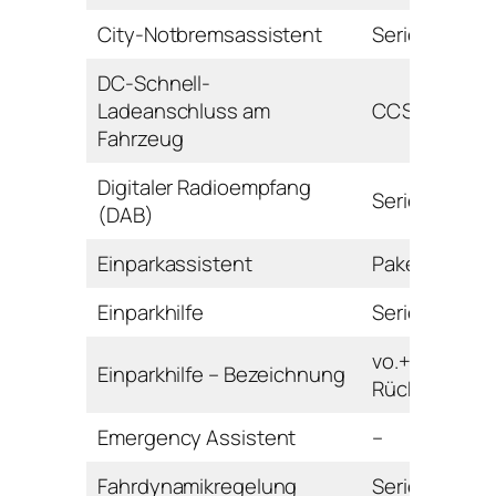
City-Notbremsassistent
Serie
DC-Schnell-
Ladeanschluss am
CCS
Fahrzeug
Digitaler Radioempfang
Serie
(DAB)
Einparkassistent
Paket
Einparkhilfe
Serie
vo.+hi. mit
Einparkhilfe – Bezeichnung
Rückfahrkam
Emergency Assistent
–
Fahrdynamikregelung
Serie