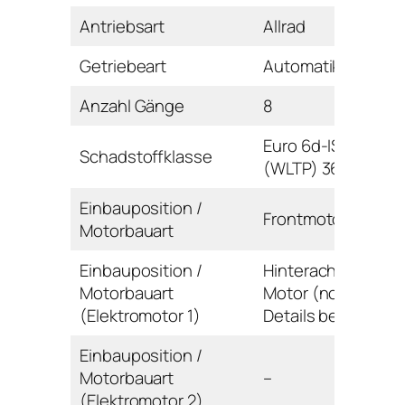
Antriebsart
Allrad
Getriebeart
Automatikgetriebe
Anzahl Gänge
8
Euro 6d-ISC-FCM
Schadstoffklasse
(WLTP) 36AP-AR
Einbauposition /
Frontmotor / Reihe
Motorbauart
Einbauposition /
Hinterachse / E-
Motorbauart
Motor (noch keine
(Elektromotor 1)
Details bekannt)
Einbauposition /
Motorbauart
–
(Elektromotor 2)