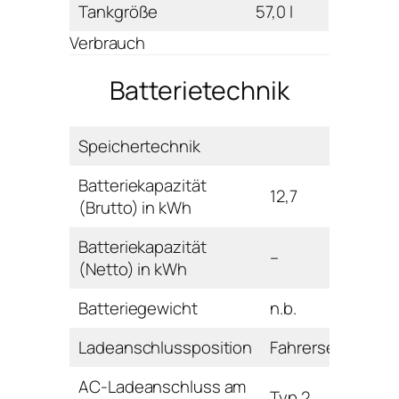
Tankgröße
57,0 l
Verbrauch
Batterietechnik
Speichertechnik
Batteriekapazität
12,7
(Brutto) in kWh
Batteriekapazität
–
(Netto) in kWh
Batteriegewicht
n.b.
Ladeanschlussposition
Fahrerseite hinte
AC-Ladeanschluss am
Typ 2