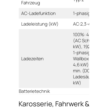
Fahrzeug
AC-Ladefunktion
1-phasig
Ladeleistung (kW)
AC:2,3-4,6 DC:32
100%: 402 min.
(AC Schuko 2,3
kW), 192 min. (AC
1-phasig
Ladezeiten
Wallbox/Ladesäu
4,6 kW); 80%: 30
min. (DC
Ladesäule 32,0
kW)
Batterietechnik
Karosserie, Fahrwerk &