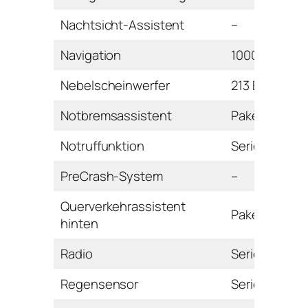
Nachtsicht-Assistent
–
Navigation
1000 Euro
Nebelscheinwerfer
213 Euro
Notbremsassistent
Paket
Notruffunktion
Serie
PreCrash-System
–
Querverkehrassistent
Paket
hinten
Radio
Serie
Regensensor
Serie