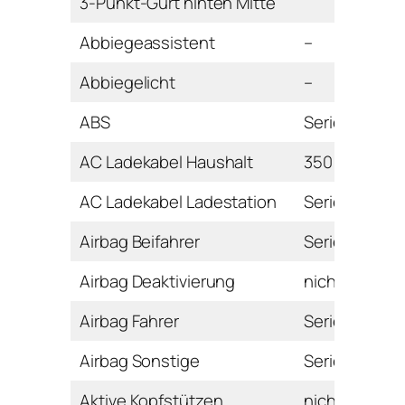
3-Punkt-Gurt hinten Mitte
Abbiegeassistent
–
Abbiegelicht
–
ABS
Serie
AC Ladekabel Haushalt
350 Euro
AC Ladekabel Ladestation
Serie
Airbag Beifahrer
Serie
Airbag Deaktivierung
nicht bekann
Airbag Fahrer
Serie
Airbag Sonstige
Serie
Aktive Kopfstützen
nicht bekann