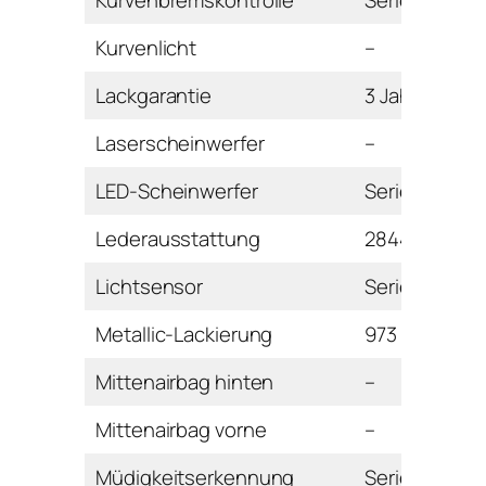
Kurvenbremskontrolle
Serie
Kurvenlicht
–
Lackgarantie
3 Jahre
Laserscheinwerfer
–
LED-Scheinwerfer
Serie
Lederausstattung
2844 Euro
Lichtsensor
Serie
Metallic-Lackierung
973 Euro
Mittenairbag hinten
–
Mittenairbag vorne
–
Müdigkeitserkennung
Serie