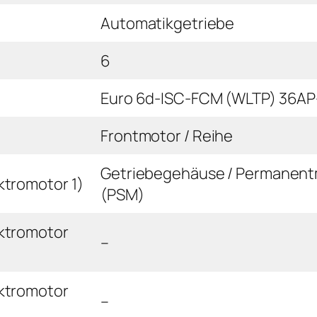
Automatikgetriebe
6
Euro 6d-ISC-FCM (WLTP) 36A
Frontmotor / Reihe
Getriebegehäuse / Permanen
ktromotor 1)
(PSM)
ektromotor
–
ektromotor
–