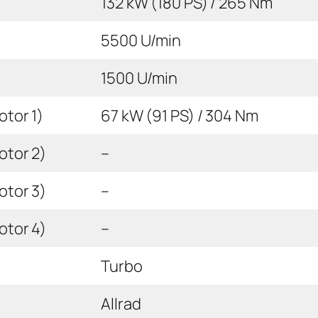
132 kW (180 PS) / 265 Nm
5500 U/min
1500 U/min
tor 1)
67 kW (91 PS) / 304 Nm
otor 2)
–
otor 3)
–
otor 4)
–
Turbo
Allrad