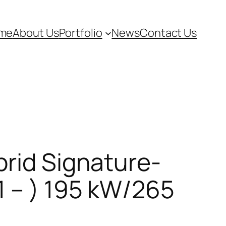
me
About Us
Portfolio
News
Contact Us
brid Signature-
1 – ) 195 kW/265