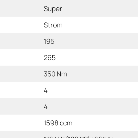
Super
Strom
195
265
350 Nm
4
4
1598 ccm