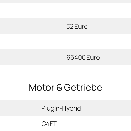
–
32 Euro
–
65400 Euro
Motor & Getriebe
PlugIn-Hybrid
G4FT