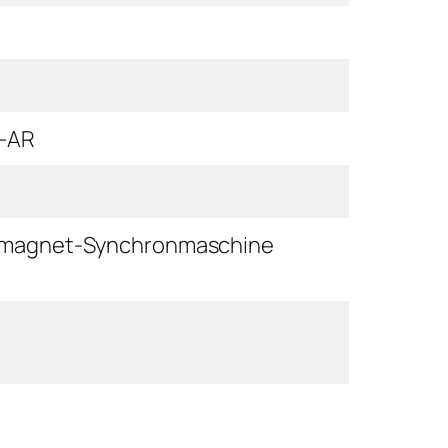
P-AR
tmagnet-Synchronmaschine