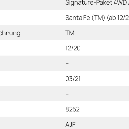
Signature-Paket 4WD 
Santa Fe (TM) (ab 12/
ichnung
TM
12/20
–
03/21
–
8252
AJF