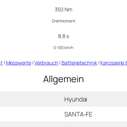
350 Nm
Drehmoment
8,8 s
0-100 km/h
t
|
Messwerte
|
Verbrauch
|
Batterietechnik
|
Karosserie 
Allgemein
Hyundai
SANTA-FE