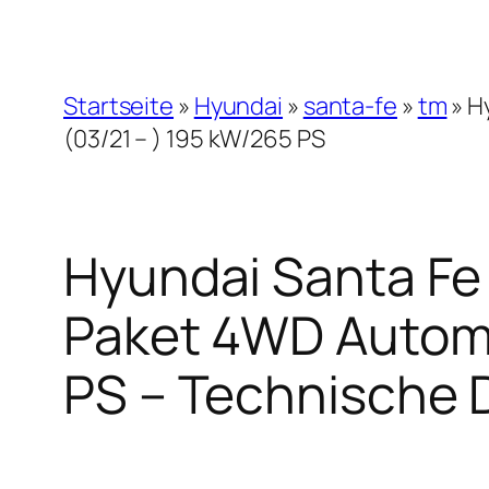
Startseite
»
Hyundai
»
santa-fe
»
tm
»
H
(03/21 – ) 195 kW/265 PS
Hyundai Santa Fe 
Paket 4WD Automat
PS – Technische 