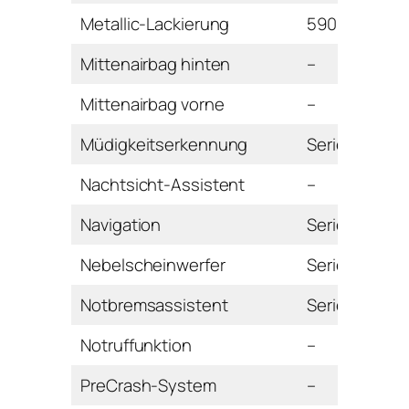
Metallic-Lackierung
590 Euro
Mittenairbag hinten
–
Mittenairbag vorne
–
Müdigkeitserkennung
Serie
Nachtsicht-Assistent
–
Navigation
Serie
Nebelscheinwerfer
Serie
Notbremsassistent
Serie
Notruffunktion
–
PreCrash-System
–