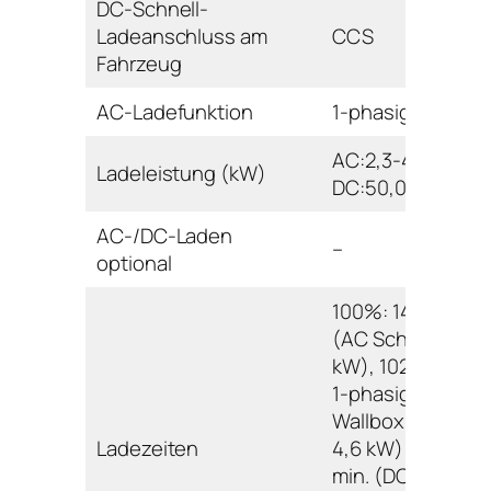
DC-Schnell-
Ladeanschluss am
CCS
Fahrzeug
AC-Ladefunktion
1-phasig
AC:2,3-4,6
Ladeleistung (kW)
DC:50,0-100,0
AC-/DC-Laden
–
optional
100%: 1440 min.
(AC Schuko 2,3
kW), 1020 min. (
1-phasig
Wallbox/Ladesäu
Ladezeiten
4,6 kW); 80%: 75
min. (DC