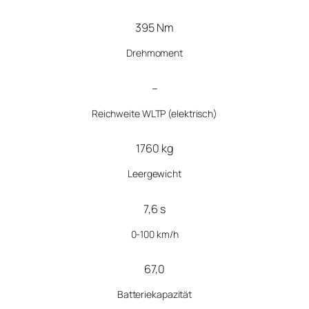
395 Nm
Drehmoment
–
Reichweite WLTP (elektrisch)
1760 kg
Leergewicht
7,6 s
0-100 km/h
67,0
Batteriekapazität