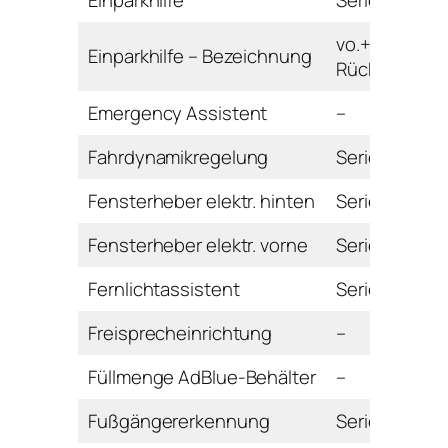
Einparkhilfe
Serie
vo.+hi. mit
Einparkhilfe – Bezeichnung
Rückfahrkam
Emergency Assistent
–
Fahrdynamikregelung
Serie
Fensterheber elektr. hinten
Serie
Fensterheber elektr. vorne
Serie
Fernlichtassistent
Serie
Freisprecheinrichtung
–
Füllmenge AdBlue-Behälter
–
Fußgängererkennung
Serie