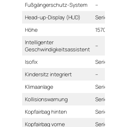
Fußgängerschutz-System
–
Head-up-Display (HUD)
Serie
Höhe
1570 mm
Intelligenter
–
Geschwindigkeitsassistent
Isofix
Serie
Kindersitz integriert
–
Klimaanlage
Serie
Kollisionswarnung
Serie
Kopfairbag hinten
Serie
Kopfairbag vorne
Serie