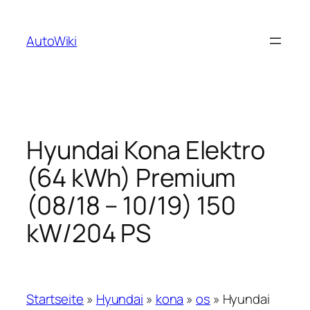
Zum
Inhalt
AutoWiki
springen
Hyundai Kona Elektro
(64 kWh) Premium
(08/18 – 10/19) 150
kW/204 PS
Startseite
»
Hyundai
»
kona
»
os
»
Hyundai