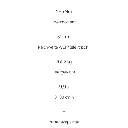
295 Nm
Drehmoment
311 km
Reichweite WLTP (elektrisch)
1602 kg
Leergewicht
9,9 s
0-100 km/h
–
Batteriekapazität