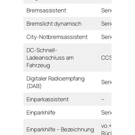
Bremsassistent
Serie
Bremslicht dynamisch
Serie
City-Notbremsassistent
Serie
DC-Schnell-
Ladeanschluss am
CCS
Fahrzeug
Digitaler Radioempfang
Serie
(DAB)
Einparkassistent
–
Einparkhilfe
Serie
vo.+hi. mit
Einparkhilfe – Bezeichnung
Rückfahrkam