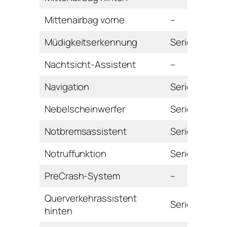
Mittenairbag vorne
–
Müdigkeitserkennung
Serie
Nachtsicht-Assistent
–
Navigation
Serie
Nebelscheinwerfer
Serie
Notbremsassistent
Serie
Notruffunktion
Serie
PreCrash-System
–
Querverkehrassistent
Serie
hinten