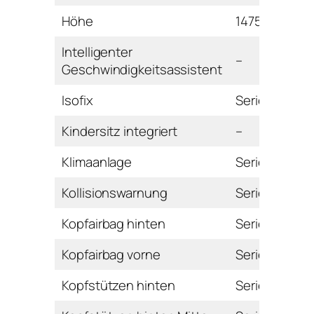
Höhe
1475 mm
Intelligenter
–
Geschwindigkeitsassistent
Isofix
Serie
Kindersitz integriert
–
Klimaanlage
Serie
Kollisionswarnung
Serie
Kopfairbag hinten
Serie
Kopfairbag vorne
Serie
Kopfstützen hinten
Serie