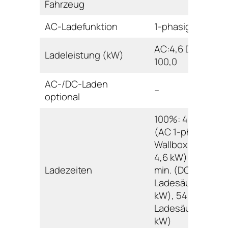
Fahrzeug
AC-Ladefunktion
1-phasig
AC:4,6 DC:50,0-
Ladeleistung (kW)
100,0
AC-/DC-Laden
–
optional
100%: 480 min.
(AC 1-phasig
Wallbox/Ladesäu
4,6 kW); 80%: 57
Ladezeiten
min. (DC
Ladesäule 50,0
kW), 54 min. (DC
Ladesäule 100,0
kW)