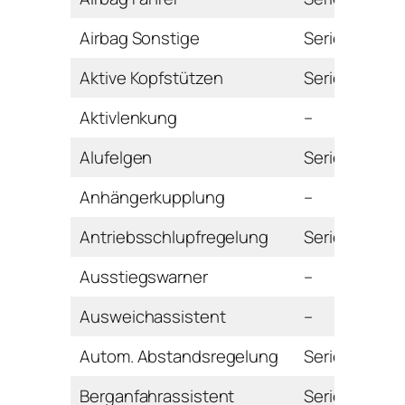
Airbag Sonstige
Serie
Aktive Kopfstützen
Serie
Aktivlenkung
–
Alufelgen
Serie
Anhängerkupplung
–
Antriebsschlupfregelung
Serie
Ausstiegswarner
–
Ausweichassistent
–
Autom. Abstandsregelung
Serie
Berganfahrassistent
Serie