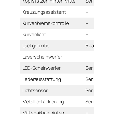
Kopfstützen hinten Mitte
Serie
Kreuzungsassistent
–
Kurvenbremskontrolle
–
Kurvenlicht
–
Lackgarantie
5 Jahre
Laserscheinwerfer
–
LED-Scheinwerfer
Serie
Lederausstattung
Serie
Lichtsensor
Serie
Metallic-Lackierung
Serie
Mittenairbag hinten
–