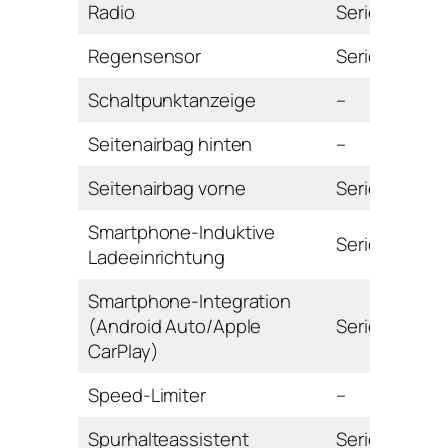
Radio
Serie
Regensensor
Serie
Schaltpunktanzeige
–
Seitenairbag hinten
–
Seitenairbag vorne
Serie
Smartphone-Induktive
Serie
Ladeeinrichtung
Smartphone-Integration
(Android Auto/Apple
Serie
CarPlay)
Speed-Limiter
–
Spurhalteassistent
Serie