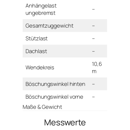
Anhängelast
–
ungebremst
Gesamtzuggewicht
–
Stützlast
–
Dachlast
–
10,6
Wendekreis
m
Böschungswinkel hinten
–
Böschungswinkel vorne
–
Maße & Gewicht
Messwerte