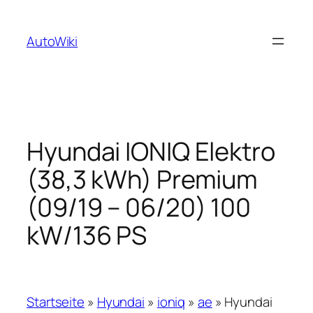
Zum
Inhalt
AutoWiki
springen
Hyundai IONIQ Elektro
(38,3 kWh) Premium
(09/19 – 06/20) 100
kW/136 PS
Startseite
»
Hyundai
»
ioniq
»
ae
»
Hyundai