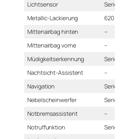
Lichtsensor
Serie
Metallic-Lackierung
620 Euro
Mittenairbag hinten
–
Mittenairbag vorne
–
Müdigkeitserkennung
Serie
Nachtsicht-Assistent
–
Navigation
Serie
Nebelscheinwerfer
Serie
Notbremsassistent
–
Notruffunktion
Serie