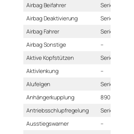
Airbag Beifahrer
Serie
Airbag Deaktivierung
Serie
Airbag Fahrer
Serie
Airbag Sonstige
–
Aktive Kopfstützen
Serie
Aktivlenkung
–
Alufelgen
Serie
Anhängerkupplung
890 Euro
Antriebsschlupfregelung
Serie
Ausstiegswarner
–