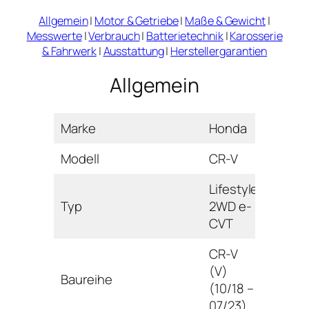
Allgemein
|
Motor & Getriebe
|
Maße & Gewicht
|
Messwerte
|
Verbrauch
|
Batterietechnik
|
Karosserie
& Fahrwerk
|
Ausstattung
|
Herstellergarantien
Allgemein
Marke
Honda
Modell
CR-V
Lifestyle
Typ
2WD e-
CVT
CR-V
(V)
Baureihe
(10/18 –
07/23)