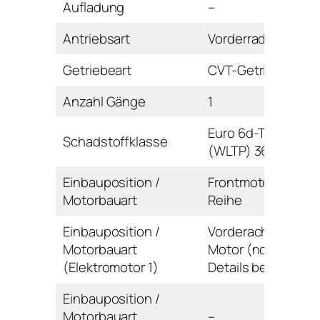
Aufladung
–
Antriebsart
Vorderrad
Getriebeart
CVT-Getriebe
Anzahl Gänge
1
Euro 6d-TEMP
Schadstoffklasse
(WLTP) 36AG-AI
Einbauposition /
Frontmotor /
Motorbauart
Reihe
Einbauposition /
Vorderachse / E-
Motorbauart
Motor (noch keine
(Elektromotor 1)
Details bekannt)
Einbauposition /
Motorbauart
–