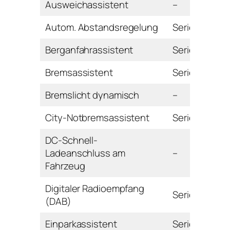
Ausweichassistent
–
Autom. Abstandsregelung
Serie
Berganfahrassistent
Serie
Bremsassistent
Serie
Bremslicht dynamisch
–
City-Notbremsassistent
Serie
DC-Schnell-
Ladeanschluss am
–
Fahrzeug
Digitaler Radioempfang
Serie
(DAB)
Einparkassistent
Serie