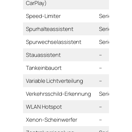
CarPlay)
Speed-Limiter
Serie
Spurhalteassistent
Serie
Spurwechselassistent
Serie
Stauassistent
–
Tankeinbauort
–
Variable Lichtverteilung
–
Verkehrsschild-Erkennung
Serie
WLAN Hotspot
–
Xenon-Scheinwerfer
–