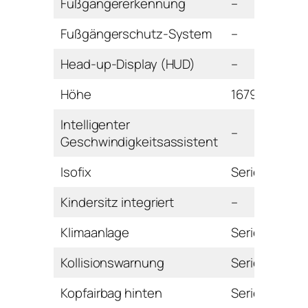
Fußgängererkennung
–
Fußgängerschutz-System
–
Head-up-Display (HUD)
–
Höhe
1679 mm
Intelligenter
–
Geschwindigkeitsassistent
Isofix
Serie
Kindersitz integriert
–
Klimaanlage
Serie
Kollisionswarnung
Serie
Kopfairbag hinten
Serie