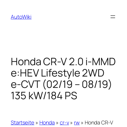
Zum
Inhalt
AutoWiki
springen
Honda CR-V 2.0 i-MMD
e:HEV Lifestyle 2WD
e-CVT (02/19 – 08/19)
135 kW/184 PS
Startseite
»
Honda
»
cr-v
»
rw
»
Honda CR-V