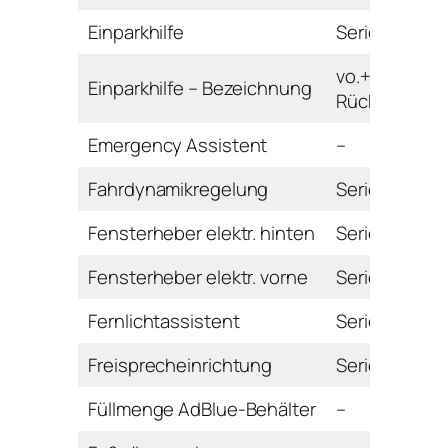
Einparkhilfe
Serie
vo.+hi. mit
Einparkhilfe – Bezeichnung
Rückfahrkam
Emergency Assistent
–
Fahrdynamikregelung
Serie
Fensterheber elektr. hinten
Serie
Fensterheber elektr. vorne
Serie
Fernlichtassistent
Serie
Freisprecheinrichtung
Serie
Füllmenge AdBlue-Behälter
–