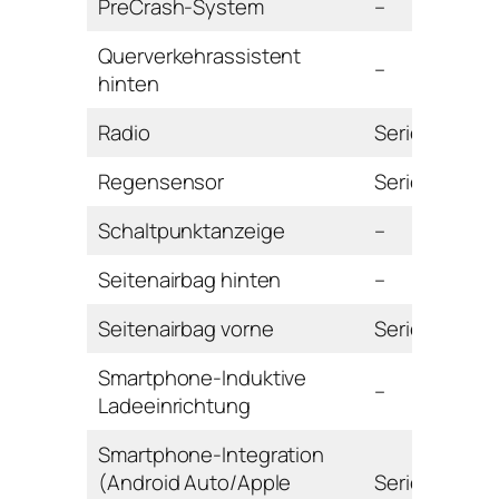
PreCrash-System
–
Querverkehrassistent
–
hinten
Radio
Serie
Regensensor
Serie
Schaltpunktanzeige
–
Seitenairbag hinten
–
Seitenairbag vorne
Serie
Smartphone-Induktive
–
Ladeeinrichtung
Smartphone-Integration
(Android Auto/Apple
Serie