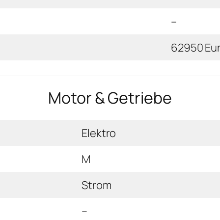
–
62950 Eu
Motor & Getriebe
Elektro
M
Strom
–