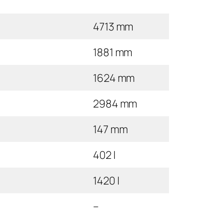
4713 mm
1881 mm
1624 mm
2984 mm
147 mm
402 l
1420 l
–