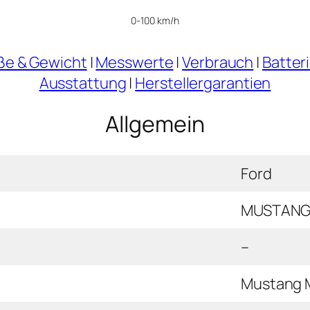
0-100 km/h
e & Gewicht
|
Messwerte
|
Verbrauch
|
Batter
Ausstattung
|
Herstellergarantien
Allgemein
Ford
MUSTANG
–
Mustang M