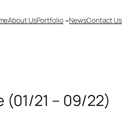
me
About Us
Portfolio
News
Contact Us
(01/21 – 09/22)