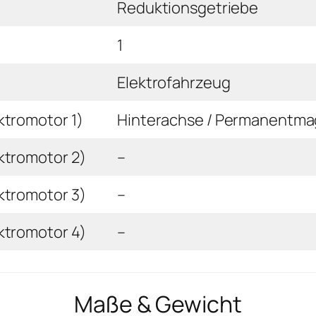
Reduktionsgetriebe
1
Elektrofahrzeug
ktromotor 1)
Hinterachse / Permanentm
ktromotor 2)
–
ktromotor 3)
–
ktromotor 4)
–
Maße & Gewicht