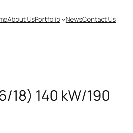
me
About Us
Portfolio
News
Contact Us
06/18) 140 kW/190