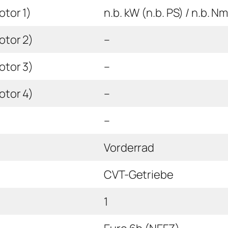
tor 1)
n.b. kW (n.b. PS) / n.b. N
otor 2)
–
otor 3)
–
otor 4)
–
–
Vorderrad
CVT-Getriebe
1