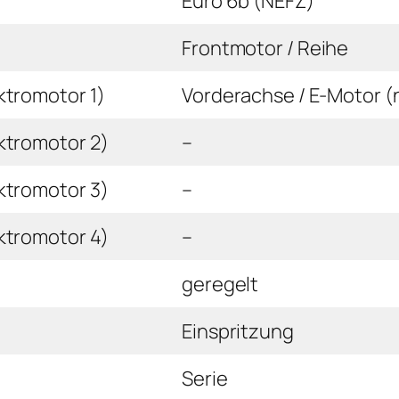
Euro 6b (NEFZ)
Frontmotor / Reihe
ktromotor 1)
Vorderachse / E-Motor (
ktromotor 2)
–
ktromotor 3)
–
ktromotor 4)
–
geregelt
Einspritzung
Serie