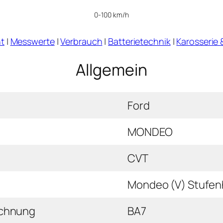
0-100 km/h
t
|
Messwerte
|
Verbrauch
|
Batterietechnik
|
Karosserie 
Allgemein
Ford
MONDEO
CVT
Mondeo (V) Stufenh
ichnung
BA7