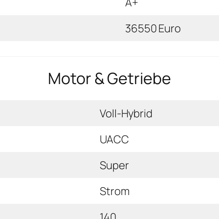
A+
36550 Euro
Motor & Getriebe
Voll-Hybrid
UACC
Super
Strom
140