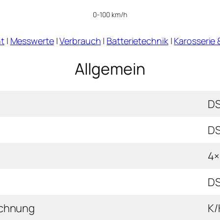
0-100 km/h
t
|
Messwerte
|
Verbrauch
|
Batterietechnik
|
Karosserie 
Allgemein
DS
DS
4×
DS
ichnung
K/