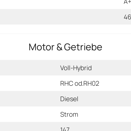
A
46
Motor & Getriebe
Voll-Hybrid
RHC od.RH02
Diesel
Strom
147