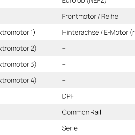
Euro 6b (NEFZ)
Frontmotor / Reihe
ktromotor 1)
Hinterachse / E-Motor (
ktromotor 2)
–
ktromotor 3)
–
ktromotor 4)
–
DPF
Common Rail
Serie