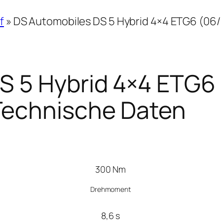
f
»
DS Automobiles DS 5 Hybrid 4×4 ETG6 (06/1
 5 Hybrid 4×4 ETG6 
Technische Daten
300 Nm
Drehmoment
8,6 s