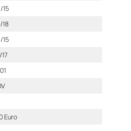
/15
/18
/15
/17
01
OV
0 Euro