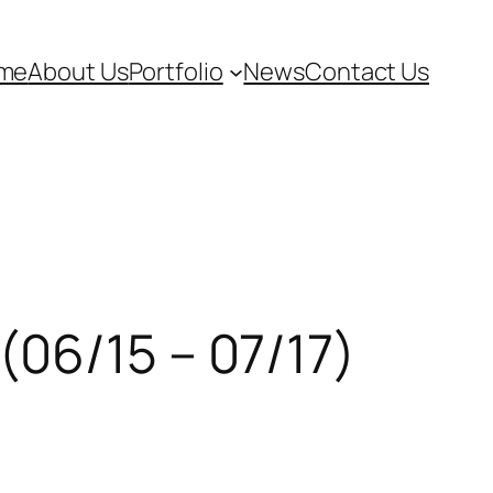
me
About Us
Portfolio
News
Contact Us
(06/15 – 07/17)