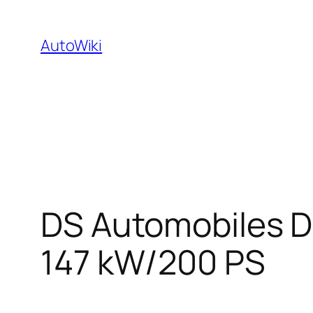
Zum
Inhalt
AutoWiki
springen
DS Automobiles DS
147 kW/200 PS