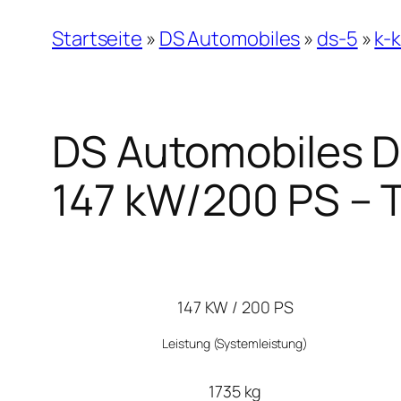
Startseite
»
DS Automobiles
»
ds-5
»
k-k
DS Automobiles DS
147 kW/200 PS – 
147 KW / 200 PS
Leistung
(Systemleistung)
1735 kg