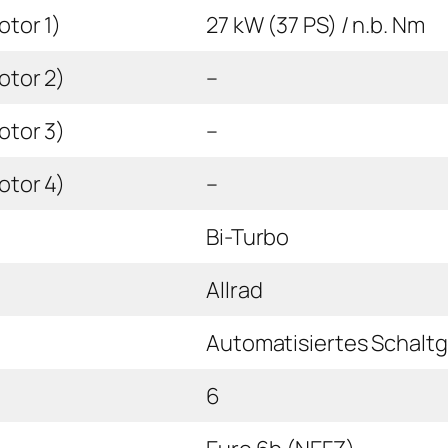
tor 1)
27 kW (37 PS) / n.b. Nm
otor 2)
–
otor 3)
–
otor 4)
–
Bi-Turbo
Allrad
Automatisiertes Schaltg
6