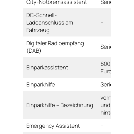
City-Notbremsassistent
Serie
DC-Schnell-
Ladeanschluss am
–
Fahrzeug
Digitaler Radioempfang
Serie
(DAB)
600
Einparkassistent
Euro
Einparkhilfe
Serie
vorne
Einparkhilfe – Bezeichnung
und
hinten
Emergency Assistent
–