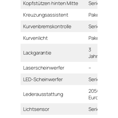
Kopfstützen hinten Mitte
Serie
Kreuzungsassistent
Paket
Kurvenbremskontrolle
Serie
Kurvenlicht
Paket
3
Lackgarantie
Jahre
Laserscheinwerfer
–
LED-Scheinwerfer
Serie
2050
Lederausstattung
Euro
Lichtsensor
Serie