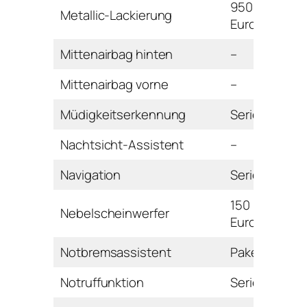
950
Metallic-Lackierung
Euro
Mittenairbag hinten
–
Mittenairbag vorne
–
Müdigkeitserkennung
Serie
Nachtsicht-Assistent
–
Navigation
Serie
150
Nebelscheinwerfer
Euro
Notbremsassistent
Paket
Notruffunktion
Serie