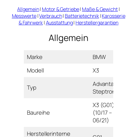
Allgemein
|
Motor & Getriebe
|
Maße & Gewicht
|
Messwerte
|
Verbrauch
|
Batterietechnik
|
Karosserie
& Fahrwerk
|
Ausstattung
|
Herstellergarantien
Allgemein
Marke
BMW
Modell
X3
Advantage
Typ
Steptronic
X3 (G01)
Baureihe
(10/17 –
06/21)
Herstellerinterne