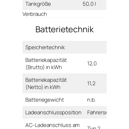
Tankgröße
50,0 l
Verbrauch
Batterietechnik
Speichertechnik
Batteriekapazität
12,0
(Brutto) in kWh
Batteriekapazität
11,2
(Netto) in kWh
Batteriegewicht
n.b.
Ladeanschlussposition
Fahrerseite vorn
AC-Ladeanschluss am
Typ 2