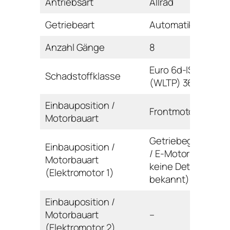
Antriebsart
Allrad
Getriebeart
Automatikgetriebe
Anzahl Gänge
8
Euro 6d-ISC-FCM
Schadstoffklasse
(WLTP) 36AP-AR
Einbauposition /
Frontmotor / Reihe
Motorbauart
Getriebegehäuse
Einbauposition /
/ E-Motor (noch
Motorbauart
keine Details
(Elektromotor 1)
bekannt)
Einbauposition /
Motorbauart
–
(Elektromotor 2)