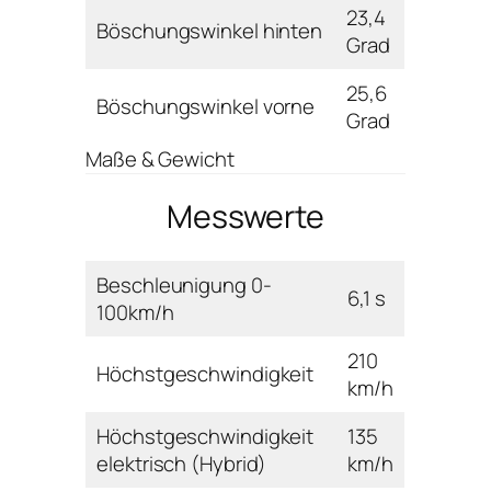
23,4
Böschungswinkel hinten
Grad
25,6
Böschungswinkel vorne
Grad
Maße & Gewicht
Messwerte
Beschleunigung 0-
6,1 s
100km/h
210
Höchstgeschwindigkeit
km/h
Höchstgeschwindigkeit
135
elektrisch (Hybrid)
km/h