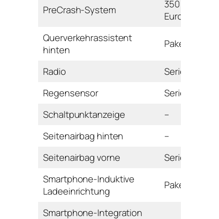
350
PreCrash-System
Euro
Querverkehrassistent
Paket
hinten
Radio
Serie
Regensensor
Serie
Schaltpunktanzeige
–
Seitenairbag hinten
–
Seitenairbag vorne
Serie
Smartphone-Induktive
Paket
Ladeeinrichtung
Smartphone-Integration