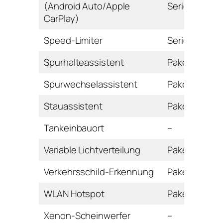
(Android Auto/Apple
Serie
CarPlay)
Speed-Limiter
Serie
Spurhalteassistent
Paket
Spurwechselassistent
Paket
Stauassistent
Paket
Tankeinbauort
–
Variable Lichtverteilung
Paket
Verkehrsschild-Erkennung
Paket
WLAN Hotspot
Paket
Xenon-Scheinwerfer
–