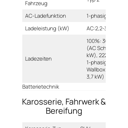
Fahrzeug
AC-Ladefunktion
1-phasig
Ladeleistung (kW)
AC:2,2-3,7
100%: 360 min.
(AC Schuko 2,2
kW), 222 min. (A
Ladezeiten
1-phasig
Wallbox/Ladesäu
3,7 kW)
Batterietechnik
Karosserie, Fahrwerk &
Bereifung