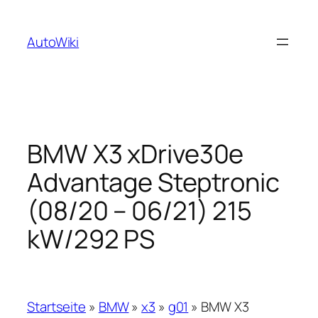
Zum
Inhalt
AutoWiki
springen
BMW X3 xDrive30e
Advantage Steptronic
(08/20 – 06/21) 215
kW/292 PS
Startseite
»
BMW
»
x3
»
g01
»
BMW X3