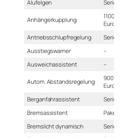
Alufelgen
Serie
1100
Anhängerkupplung
Euro
Antriebsschlupfregelung
Serie
Ausstiegswarner
–
Ausweichassistent
–
900
Autom. Abstandsregelung
Euro
Berganfahrassistent
Serie
Bremsassistent
Paket
Bremslicht dynamisch
Serie