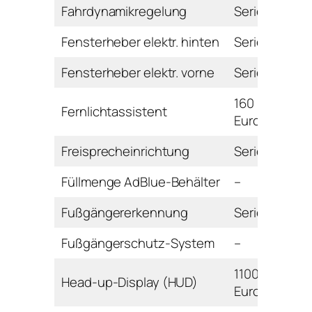
Fahrdynamikregelung
Serie
Fensterheber elektr. hinten
Serie
Fensterheber elektr. vorne
Serie
160
Fernlichtassistent
Euro
Freisprecheinrichtung
Serie
Füllmenge AdBlue-Behälter
–
Fußgängererkennung
Serie
Fußgängerschutz-System
–
1100
Head-up-Display (HUD)
Euro