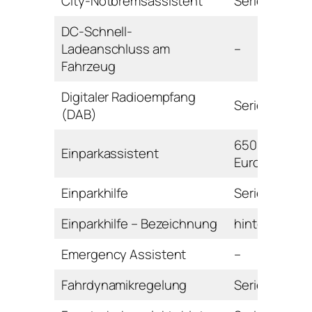
City-Notbremsassistent
Serie
DC-Schnell-
Ladeanschluss am
–
Fahrzeug
Digitaler Radioempfang
Serie
(DAB)
650
Einparkassistent
Euro
Einparkhilfe
Serie
Einparkhilfe – Bezeichnung
hinten
Emergency Assistent
–
Fahrdynamikregelung
Serie