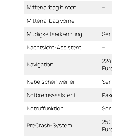
Mittenairbag hinten
–
Mittenairbag vorne
–
Müdigkeitserkennung
Serie
Nachtsicht-Assistent
–
2245
Navigation
Euro
Nebelscheinwerfer
Serie
Notbremsassistent
Paket
Notruffunktion
Serie
250
PreCrash-System
Euro