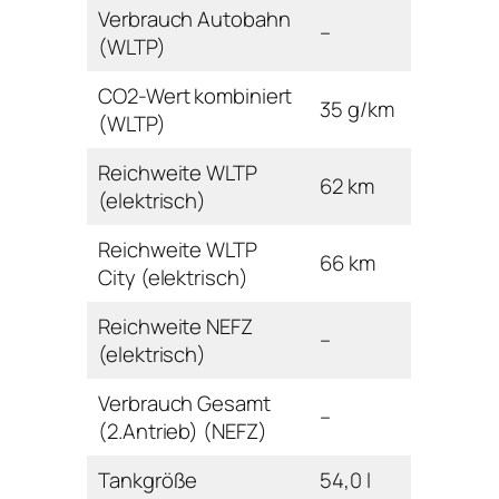
Verbrauch Autobahn
–
(WLTP)
CO2-Wert kombiniert
35 g/km
(WLTP)
Reichweite WLTP
62 km
(elektrisch)
Reichweite WLTP
66 km
City (elektrisch)
Reichweite NEFZ
–
(elektrisch)
Verbrauch Gesamt
–
(2.Antrieb) (NEFZ)
Tankgröße
54,0 l