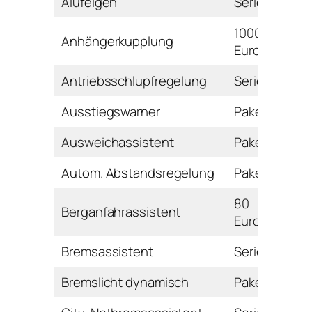
Alufelgen
Serie
1000
Anhängerkupplung
Euro
Antriebsschlupfregelung
Serie
Ausstiegswarner
Paket
Ausweichassistent
Paket
Autom. Abstandsregelung
Paket
80
Berganfahrassistent
Euro
Bremsassistent
Serie
Bremslicht dynamisch
Paket