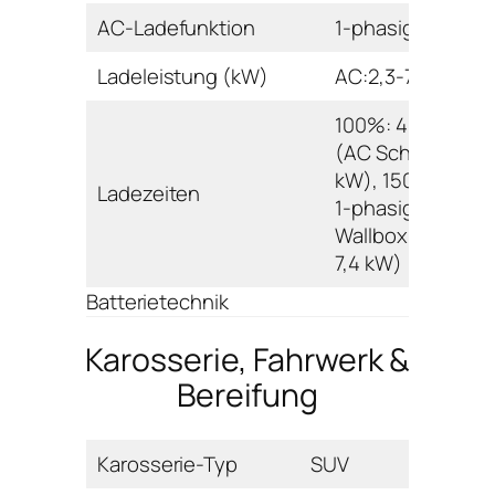
AC-Ladefunktion
1-phasig
Ladeleistung (kW)
AC:2,3-7,4
100%: 495 min.
(AC Schuko 2,3
kW), 150 min. (A
Ladezeiten
1-phasig
Wallbox/Ladesäu
7,4 kW)
Batterietechnik
Karosserie, Fahrwerk &
Bereifung
Karosserie-Typ
SUV