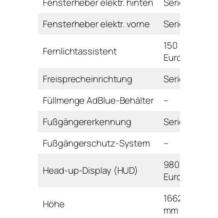
Fensterheber elektr. hinten
Serie
Fensterheber elektr. vorne
Serie
150
Fernlichtassistent
Euro
Freisprecheinrichtung
Serie
Füllmenge AdBlue-Behälter
–
Fußgängererkennung
Serie
Fußgängerschutz-System
–
980
Head-up-Display (HUD)
Euro
1662
Höhe
mm