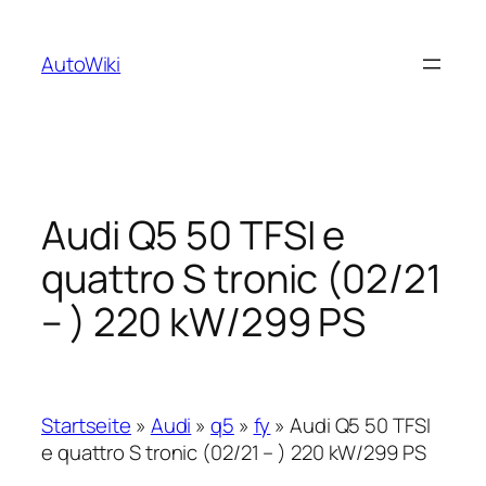
Zum
Inhalt
AutoWiki
springen
Audi Q5 50 TFSI e
quattro S tronic (02/21
– ) 220 kW/299 PS
Startseite
»
Audi
»
q5
»
fy
»
Audi Q5 50 TFSI
e quattro S tronic (02/21 – ) 220 kW/299 PS