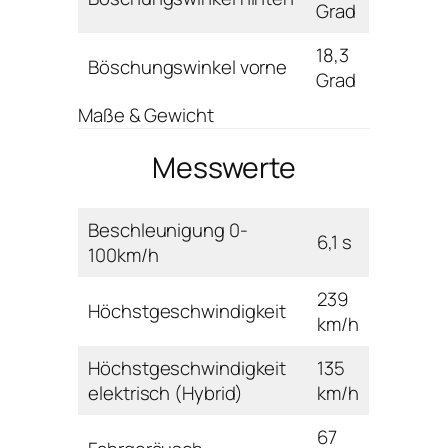
Grad
18,3
Böschungswinkel vorne
Grad
Maße & Gewicht
Messwerte
Beschleunigung 0-
6,1 s
100km/h
239
Höchstgeschwindigkeit
km/h
Höchstgeschwindigkeit
135
elektrisch (Hybrid)
km/h
67