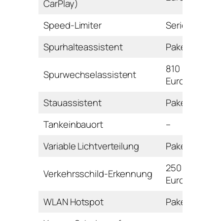
CarPlay)
Speed-Limiter
Serie
Spurhalteassistent
Paket
810
Spurwechselassistent
Euro
Stauassistent
Paket
Tankeinbauort
–
Variable Lichtverteilung
Paket
250
Verkehrsschild-Erkennung
Euro
WLAN Hotspot
Paket