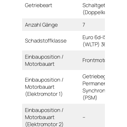
Getriebeart
Schaltgetriebe
(Doppelkupplung)
Anzahl Gänge
7
Euro 6d-ISC-FCM
Schadstoffklasse
(WLTP) 36AP-AR
Einbauposition /
Frontmotor / Reihe
Motorbauart
Getriebegehäuse 
Einbauposition /
Permanentmagnet
Motorbauart
Synchronmaschin
(Elektromotor 1)
(PSM)
Einbauposition /
Motorbauart
–
(Elektromotor 2)