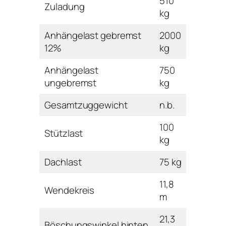
510
Zuladung
kg
Anhängelast gebremst
2000
12%
kg
Anhängelast
750
ungebremst
kg
Gesamtzuggewicht
n.b.
100
Stützlast
kg
Dachlast
75 kg
11,8
Wendekreis
m
21,3
Böschungswinkel hinten