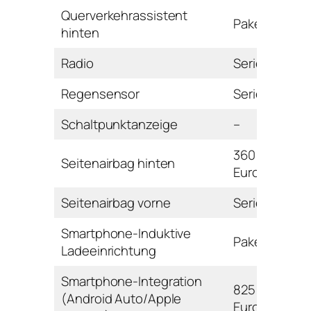
Querverkehrassistent
Paket
hinten
Radio
Serie
Regensensor
Serie
Schaltpunktanzeige
–
360
Seitenairbag hinten
Euro
Seitenairbag vorne
Serie
Smartphone-Induktive
Paket
Ladeeinrichtung
Smartphone-Integration
825
(Android Auto/Apple
Euro