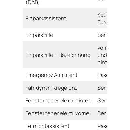
(DAB)
350
Einparkassistent
Euro
Einparkhilfe
Serie
vorne
Einparkhilfe – Bezeichnung
und
hinten
Emergency Assistent
Paket
Fahrdynamikregelung
Serie
Fensterheber elektr. hinten
Serie
Fensterheber elektr. vorne
Serie
Fernlichtassistent
Paket