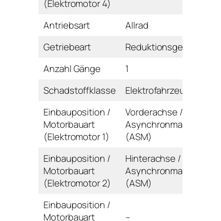
(Elektromotor 4)
Antriebsart
Allrad
Getriebeart
Reduktionsgetriebe
Anzahl Gänge
1
Schadstoffklasse
Elektrofahrzeug
Einbauposition /
Vorderachse /
Motorbauart
Asynchronmaschine
(Elektromotor 1)
(ASM)
Einbauposition /
Hinterachse /
Motorbauart
Asynchronmaschine
(Elektromotor 2)
(ASM)
Einbauposition /
Motorbauart
–