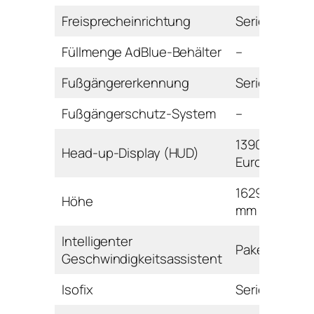
Freisprecheinrichtung
Serie
Füllmenge AdBlue-Behälter
–
Fußgängererkennung
Serie
Fußgängerschutz-System
–
1390
Head-up-Display (HUD)
Euro
1629
Höhe
mm
Intelligenter
Paket
Geschwindigkeitsassistent
Isofix
Serie