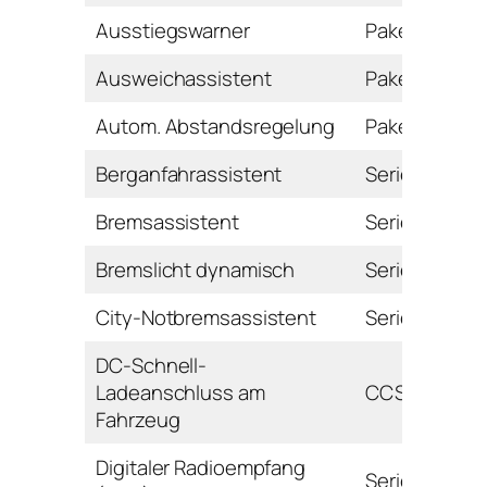
Ausstiegswarner
Paket
Ausweichassistent
Paket
Autom. Abstandsregelung
Paket
Berganfahrassistent
Serie
Bremsassistent
Serie
Bremslicht dynamisch
Serie
City-Notbremsassistent
Serie
DC-Schnell-
Ladeanschluss am
CCS
Fahrzeug
Digitaler Radioempfang
Serie