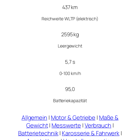
437 km
Reichweite WLTP (elektrisch)
2595 kg
Leergewicht
5,7 s
0-100 km/h
95,0
Batteriekapazität
Allgemein
|
Motor & Getriebe
|
Maße &
Gewicht
|
Messwerte
|
Verbrauch
|
Batterietechnik
|
Karosserie & Fahrwerk
|