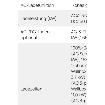
AC-Ladefunktion
1-phasig,3-phasi
AC:2,3-22,0
Ladeleistung (kW)
DC:150,0
AC-/DC-Laden
AC-3-Phasig 22
optional
kW (1.665 Euro)
100%: 2802 min.
(AC Schuko 2,3
kW), 1686 min. (
1-phasig
Wallbox/Ladesäu
3,7 kW), 534 min.
(AC 3-phasig
Ladezeiten
Wallbox/Ladesäu
11,0 kW), 300 min.
(AC 3-phasig