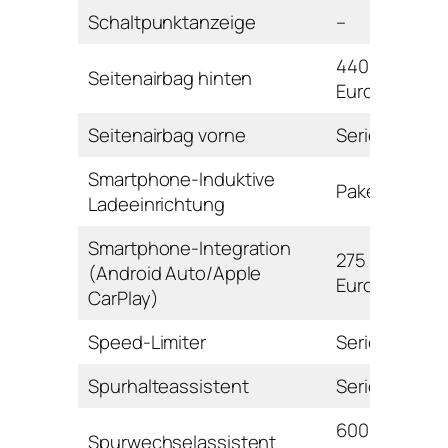
Schaltpunktanzeige
–
440
Seitenairbag hinten
Euro
Seitenairbag vorne
Serie
Smartphone-Induktive
Paket
Ladeeinrichtung
Smartphone-Integration
275
(Android Auto/Apple
Euro
CarPlay)
Speed-Limiter
Serie
Spurhalteassistent
Serie
600
Spurwechselassistent