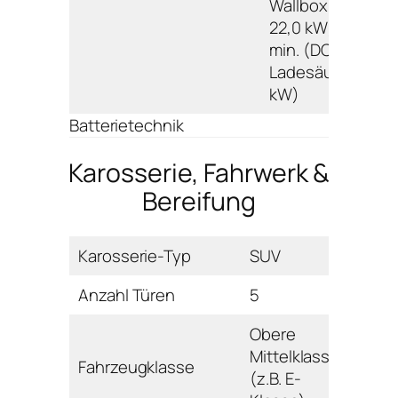
Wallbox/Ladesäu
22,0 kW); 80%: 3
min. (DC
Ladesäule 150,0
kW)
Batterietechnik
Karosserie, Fahrwerk &
Bereifung
Karosserie-Typ
SUV
Anzahl Türen
5
Obere
Mittelklasse
Fahrzeugklasse
(z.B. E-