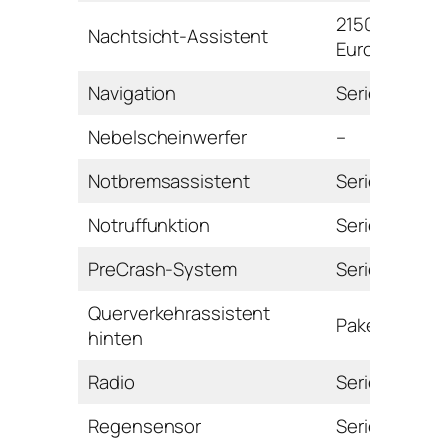
2150
Nachtsicht-Assistent
Euro
Navigation
Serie
Nebelscheinwerfer
–
Notbremsassistent
Serie
Notruffunktion
Serie
PreCrash-System
Serie
Querverkehrassistent
Paket
hinten
Radio
Serie
Regensensor
Serie