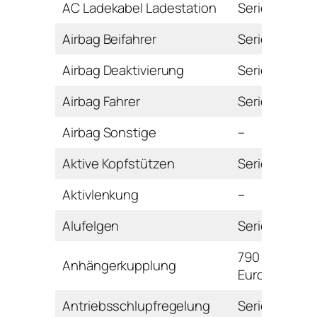
AC Ladekabel Ladestation
Serie
Airbag Beifahrer
Serie
Airbag Deaktivierung
Serie
Airbag Fahrer
Serie
Airbag Sonstige
–
Aktive Kopfstützen
Serie
Aktivlenkung
–
Alufelgen
Serie
790
Anhängerkupplung
Euro
Antriebsschlupfregelung
Serie