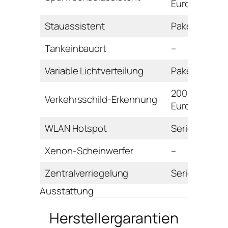
Euro
Stauassistent
Paket
Tankeinbauort
–
Variable Lichtverteilung
Paket
200
Verkehrsschild-Erkennung
Euro
WLAN Hotspot
Serie
Xenon-Scheinwerfer
–
Zentralverriegelung
Serie
Ausstattung
Herstellergarantien